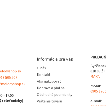
T
PREDAJŇ
Informácie pre vás
Bytčiansk
O nás
lodyshop.sk
010 03 Žil
Kontakt
MAPA
18 505 507
Ako nakupovať
/melodyshop.sk
mobil:
Doprava a platba
0905 170 
Obchodné podmienky
00 - 17.00
 telefonicky)
e-mail:
Vrátenie tovaru