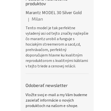
produktov
Marantz MODEL 30 Silver Gold
Milan
|
Hodnotenie produktu je 5 z 5 hviezdičiek.
Tento model je tak perfektne
vyladený asi od tejto značky najlepšie
čo marantz urobil a funguje s
hociakým streemerom a sacd,cd,
prehrávačom, perfektný
doporučujem hlavne ku kvalitným
reproduktorom s kvalitnými káblami
v tejto triede a cenovej relácii.
Odoberať newsletter
Vložte svoj e-mail a my Vám budeme
zasielať informácie o nových
produktoch na našom e-shope.