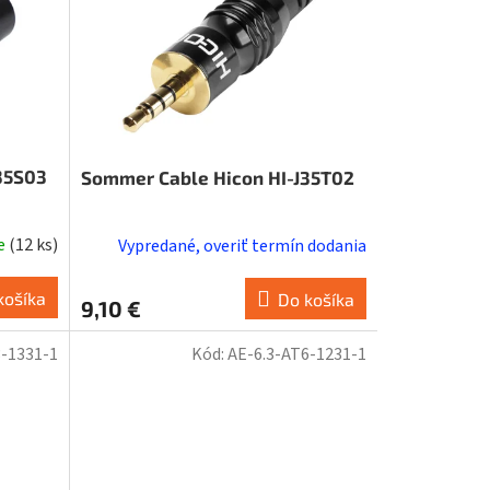
35S03
Sommer Cable Hicon HI-J35T02
de
(
12 ks
)
Vypredané, overiť termín dodania
košíka
Do košíka
9,10 €
3-1331-1
Kód:
AE-6.3-AT6-1231-1