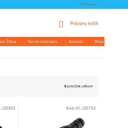
Prihlásenie
NÁKUPNÝ
Prázdny košík
KOŠÍK
m Žilina
Servis nástrojov
Kontakt
Moja objednávka
6
položiek celkom
-J35S03
Kód:
HI-J35T02