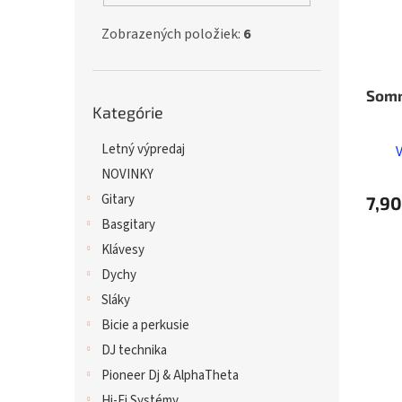
Zobrazených položiek:
6
Somm
Preskočiť
Kategórie
kategórie
Letný výpredaj
NOVINKY
Gitary
7,90
Basgitary
Klávesy
Dychy
Sláky
Bicie a perkusie
DJ technika
Pioneer Dj & AlphaTheta
Hi-Fi Systémy