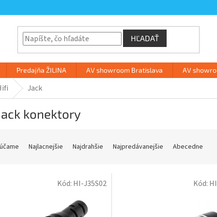
HĽADAŤ
Predajňa ŽILINA
AV showroom Bratislava
AV showroo
ifi
Jack
 jack konektory
účame
Najlacnejšie
Najdrahšie
Najpredávanejšie
Abecedne
Kód:
HI-J35S02
Kód:
HI