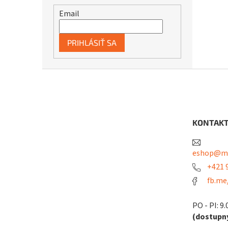
Email
PRIHLÁSIŤ SA
Z
á
p
ä
t
KONTAK
i
e
eshop@me
+421 9
fb.me
PO - PI: 9.
(dostupný