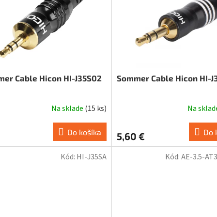
er Cable Hicon HI-J35S02
Sommer Cable Hicon HI-J
Na sklade
(
15 ks
)
Na skla
Do košíka
Do 
5,60 €
Kód:
HI-J35SA
Kód:
AE-3.5-AT