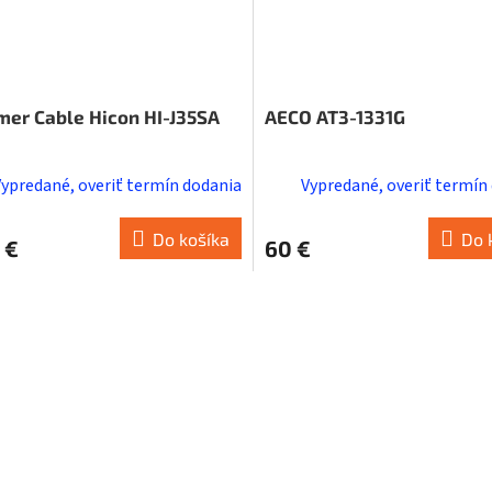
er Cable Hicon HI-J35SA
AECO AT3-1331G
Vypredané, overiť termín dodania
Vypredané, overiť termín
Do košíka
Do 
 €
60 €
O
v
l
á
d
a
c
i
e
p