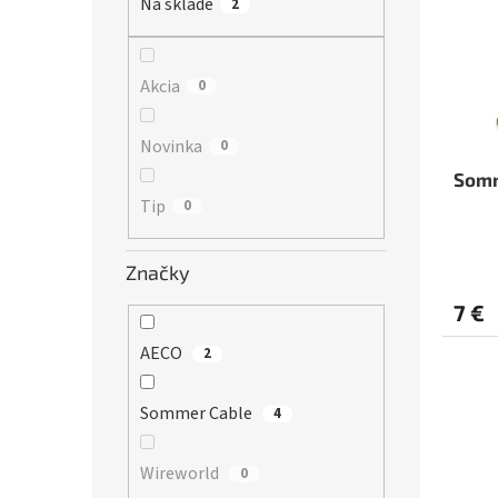
r
Na sklade
2
s
o
p
d
r
u
o
Akcia
0
k
d
t
u
Novinka
0
o
k
v
t
Somm
o
Tip
0
v
Značky
7 €
AECO
2
Sommer Cable
4
Wireworld
0