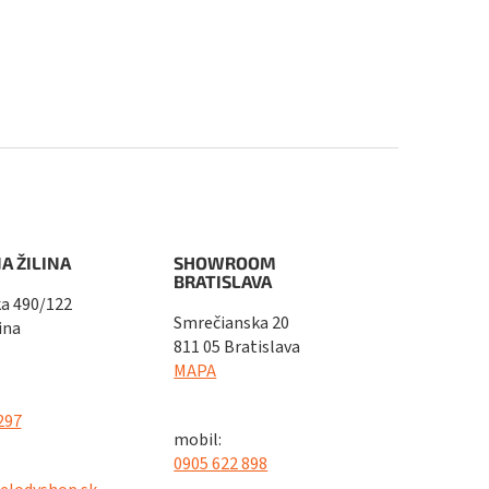
A ŽILINA
SHOWROOM
BRATISLAVA
a 490/122
Smrečianska 20
ina
811 05 Bratislava
MAPA
297
mobil:
0905 622 898