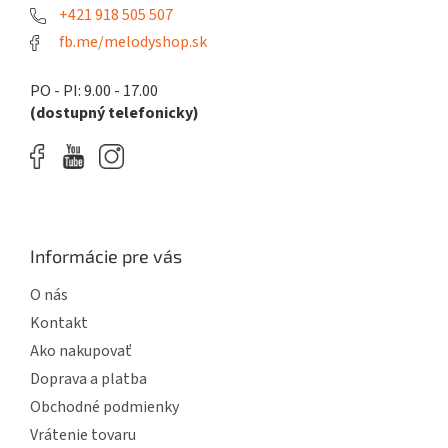
k
e
+421 918 505 507
y
fb.me/melodyshop.sk
v
ý
p
PO - PI: 9.00 - 17.00
i
(dostupný telefonicky)
s
u
Informácie pre vás
O nás
Kontakt
Ako nakupovať
Doprava a platba
Obchodné podmienky
Vrátenie tovaru