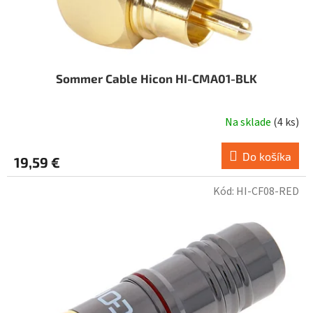
t
o
v
Sommer Cable Hicon HI-CMA01-BLK
Na sklade
(
4 ks
)
Do košíka
19,59 €
Kód:
HI-CF08-RED