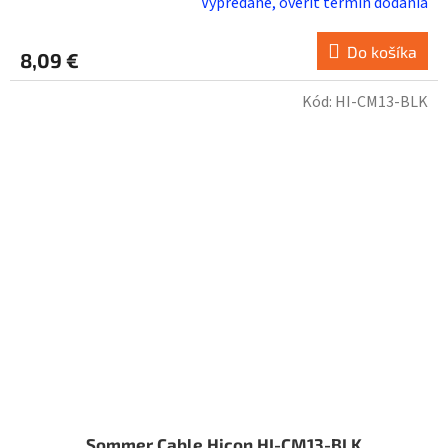
Vypredané, overiť termín dodania
Do košíka
8,09 €
Kód:
HI-CM13-BLK
Sommer Cable Hicon HI-CM13-BLK