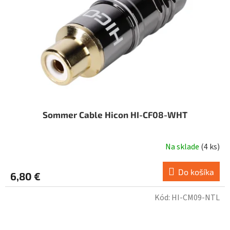
Sommer Cable Hicon HI-CF08-WHT
Na sklade
(
4 ks
)
Do košíka
6,80 €
Kód:
HI-CM09-NTL