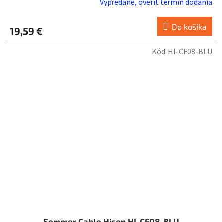
Vypredané, overiť termín dodania
Do košíka
19,59 €
Kód:
HI-CF08-BLU
Sommer Cable Hicon HI-CF08-BLU