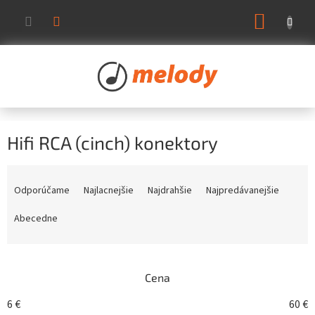
Prejsť
NÁKUP
na
KOŠÍK
obsah
Hifi RCA (cinch) konektory
R
a
Odporúčame
Najlacnejšie
Najdrahšie
Najpredávanejšie
d
e
Abecedne
n
i
e
Cena
p
r
6
€
60
€
o