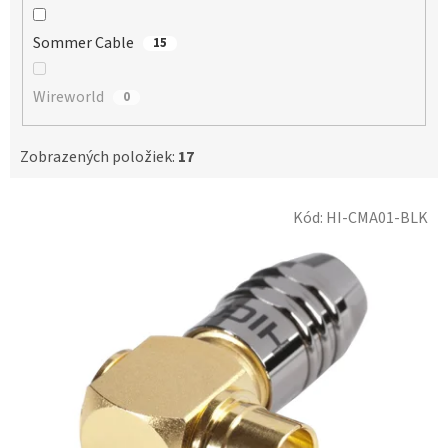
Sommer Cable
15
Wireworld
0
Zobrazených položiek:
17
V
Kód:
HI-CMA01-BLK
ý
p
i
s
p
r
o
d
u
k