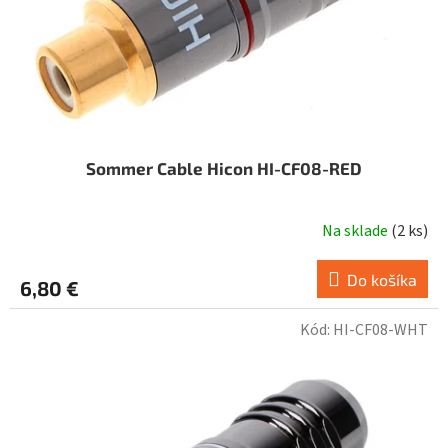
Sommer Cable Hicon HI-CF08-RED
Na sklade
(
2 ks
)
Do košíka
6,80 €
Kód:
HI-CF08-WHT