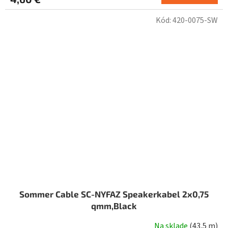
Kód:
420-0075-SW
Sommer Cable SC-NYFAZ Speakerkabel 2x0,75
qmm,Black
Na sklade
(
43,5 m
)