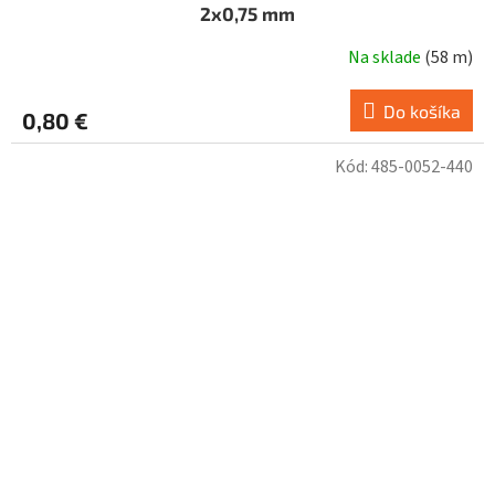
2x0,75 mm
Na sklade
(
58 m
)
Do košíka
0,80 €
Kód:
485-0052-440