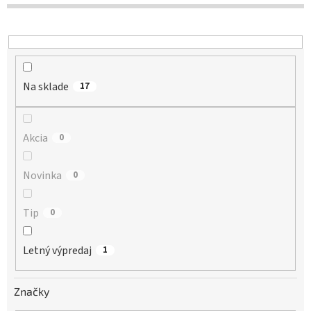
d
u
k
t
o
Na sklade
v
17
Akcia
0
Novinka
0
Tip
0
Letný výpredaj
1
Značky