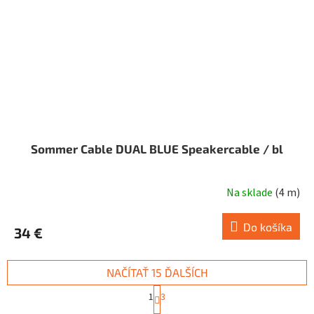
Sommer Cable DUAL BLUE Speakercable / bl
Na sklade
(
4 m
)
Do košíka
34 €
NAČÍTAŤ 15 ĎALŠÍCH
S
1
3
t
O