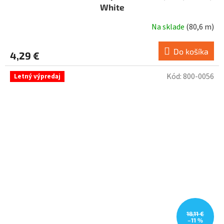
White
Na sklade
(
80,6 m
)
Do košíka
4,29 €
Kód:
800-0056
Letný výpredaj
18,11 €
–11 %