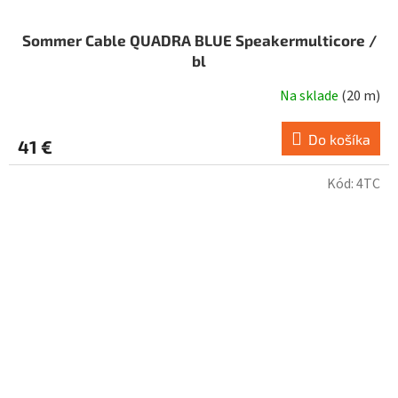
Sommer Cable QUADRA BLUE Speakermulticore /
bl
Na sklade
(
20 m
)
Do košíka
41 €
Kód:
4TC