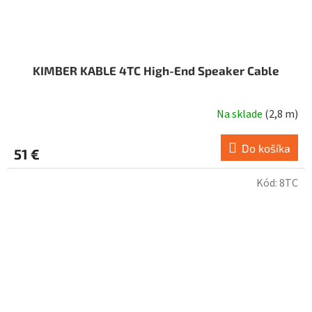
KIMBER KABLE 4TC High-End Speaker Cable
Na sklade
(
2,8 m
)
Do košíka
51 €
Kód:
8TC