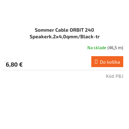
Sommer Cable ORBIT 240
Speakerk.2x4,0qmm/Black-tr
Na sklade
(
46,5 m
)
Do košíka
6,80 €
Kód:
PBJ