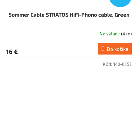
Sommer Cable STRATOS HiFi-Phono cable, Green
Na sklade
(
4 m
)
Do košíka
16 €
Kód:
440-0151