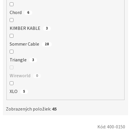
Chord
6
KIMBER KABLE
3
Sommer Cable
28
Triangle
3
Wireworld
0
XLO
5
Zobrazených položiek:
45
V
Kód:
400-0150
ý