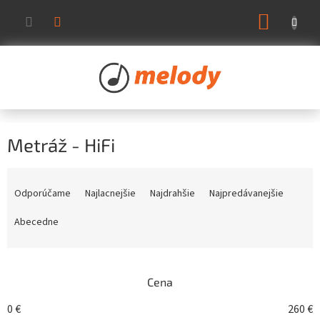
Prejsť
NÁKUP
na
KOŠÍK
obsah
Metráž - HiFi
R
a
Odporúčame
Najlacnejšie
Najdrahšie
Najpredávanejšie
d
e
Abecedne
n
i
e
Cena
p
r
0
€
260
€
o