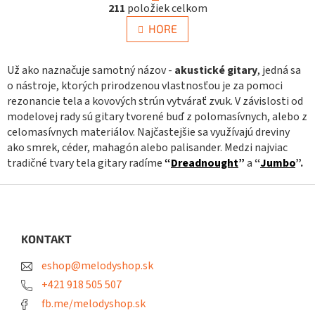
r
211
položiek celkom
v
á
n
l
HORE
k
á
o
d
v
a
Už ako naznačuje samotný názov -
akustické gitary
, jedná sa
a
c
n
o nástroje, ktorých prirodzenou vlastnosťou je za pomoci
i
i
rezonancie tela a kovových strún vytvárať zvuk. V závislosti od
e
e
modelovej rady sú gitary tvorené buď z polomasívnych, alebo z
p
celomasívnych materiálov. Najčastejšie sa využívajú dreviny
r
v
ako smrek, céder, mahagón alebo palisander. Medzi najviac
k
tradičné tvary tela gitary radíme
“
Dreadnought
”
a
“
Jumbo
”.
y
v
Z
ý
á
p
p
i
ä
KONTAKT
s
t
u
eshop@melodyshop.sk
i
e
+421 918 505 507
fb.me/melodyshop.sk