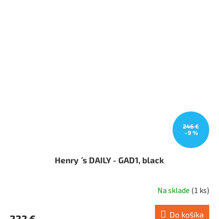
246 €
–9 %
Henry ´ s DAILY - GAD1, black
Na sklade
(
1 ks
)
Do košíka
222 €