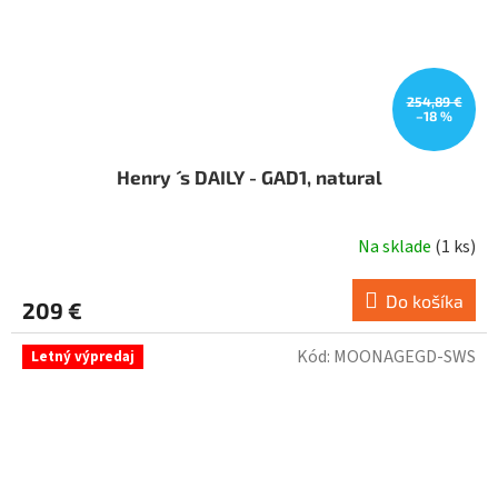
254,89 €
–18 %
Henry ´ s DAILY - GAD1, natural
Na sklade
(
1 ks
)
Do košíka
209 €
Kód:
MOONAGEGD-SWS
Letný výpredaj