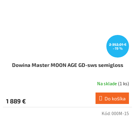
2 352,01 €
–19 %
Dowina Master MOON AGE GD-sws semigloss
Na sklade
(
1 ks
)
Do košíka
1 889 €
Kód:
000M-15