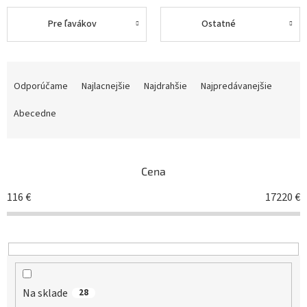
Pre ľavákov
Ostatné
R
a
Odporúčame
Najlacnejšie
Najdrahšie
Najpredávanejšie
d
e
Abecedne
n
i
e
Cena
p
r
116
€
17220
€
o
d
u
k
t
o
Na sklade
v
28