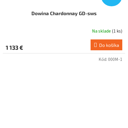
Dowina Chardonnay GD-sws
Na sklade
(
1 ks
)
Do košíka
1 133 €
Kód:
000M-1