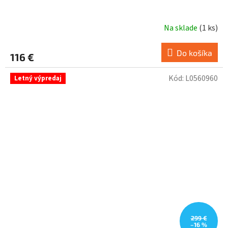
Na sklade
(
1 ks
)
Do košíka
116 €
Kód:
L0560960
Letný výpredaj
299 €
–16 %