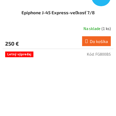
Epiphone J-45 Express-veľkosť 7/8
Na sklade
(
1 ks
)
Do košíka
250 €
Kód:
FG800BS
Letný výpredaj