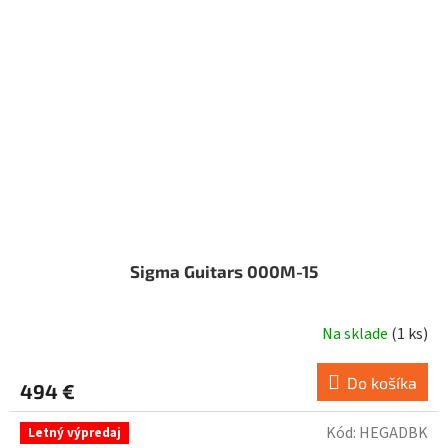
Sigma Guitars 000M-15
Na sklade
(
1 ks
)
Do košíka
494 €
Kód:
HEGADBK
Letný výpredaj