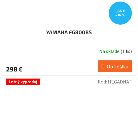
356 €
–16 %
YAMAHA FG800BS
Na sklade
(
1 ks
)
Do košíka
298 €
Kód:
HEGADNAT
Letný výpredaj