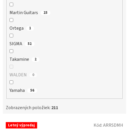
Martin Guitars
25
Ortega
1
SIGMA
52
Takamine
2
WALDEN
0
Yamaha
56
Zobrazených položiek:
211
V
Kód:
ARRSDMH
Letný výpredaj
ý