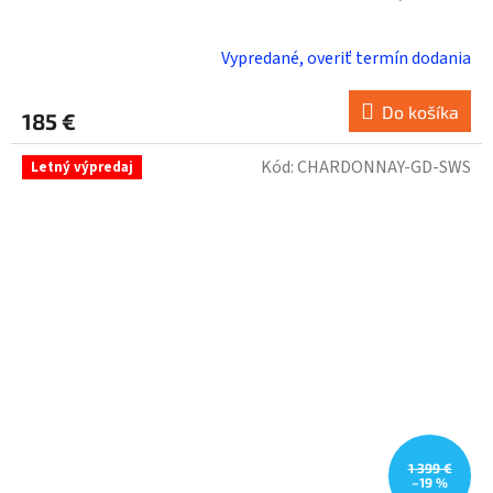
Vypredané, overiť termín dodania
Do košíka
185 €
Kód:
CHARDONNAY-GD-SWS
Letný výpredaj
1 399 €
–19 %