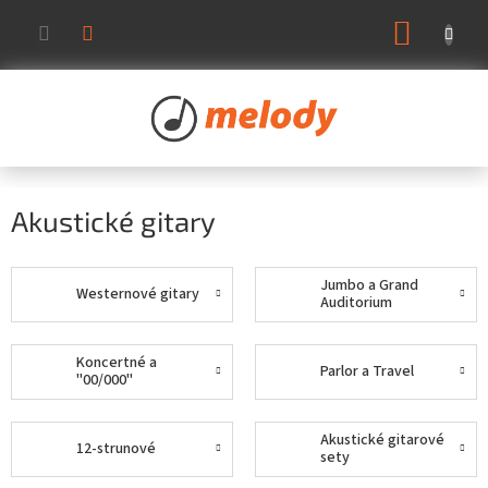
Prejsť
NÁKUP
na
KOŠÍK
obsah
Akustické gitary
Jumbo a Grand
Westernové gitary
Auditorium
Koncertné a
Parlor a Travel
"00/000"
Akustické gitarové
12-strunové
sety