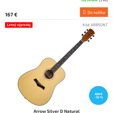
Do košíka
167 €
Kód:
ARRSDNT
Letný výpredaj
129 €
–10 %
Arrow Silver D Natural