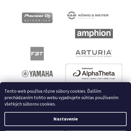
Tento web používa rôzne súbory cookies. Ďalším
prechádzaním tohto webu vyjadrujete súhlas používaním
všetkých súborov cookies.
Vytvoril Shoptet
Nastavenie