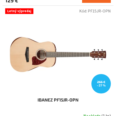
129 €
Kód:
PF15JR-OPN
Letný výpredaj
266 €
–37 %
IBANEZ PF15JR-OPN
Na sklade
(
1 ks
)