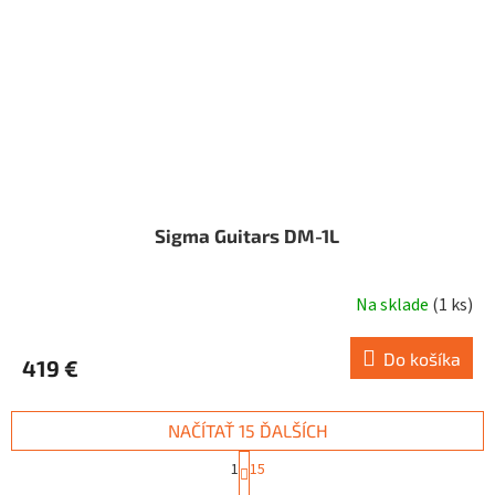
Sigma Guitars DM-1L
Na sklade
(
1 ks
)
Do košíka
419 €
NAČÍTAŤ 15 ĎALŠÍCH
S
1
15
t
O