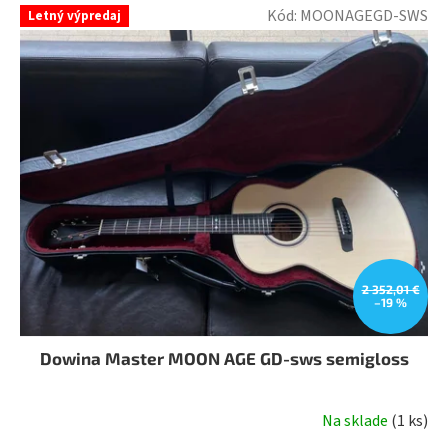
Kód:
MOONAGEGD-SWS
Letný výpredaj
2 352,01 €
–19 %
Dowina Master MOON AGE GD-sws semigloss
Na sklade
(
1 ks
)