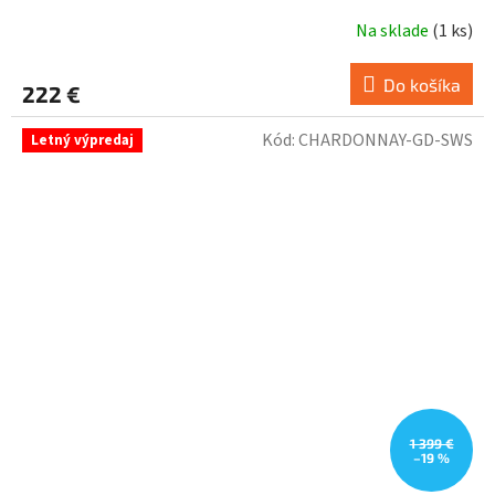
Na sklade
(
1 ks
)
Do košíka
222 €
Kód:
CHARDONNAY-GD-SWS
Letný výpredaj
1 399 €
–19 %