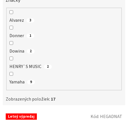
Alvarez
3
Donner
1
Dowina
2
HENRY`S MUSIC
2
Yamaha
9
Zobrazených položiek:
17
V
Kód:
HEGADNAT
Letný výpredaj
ý
p