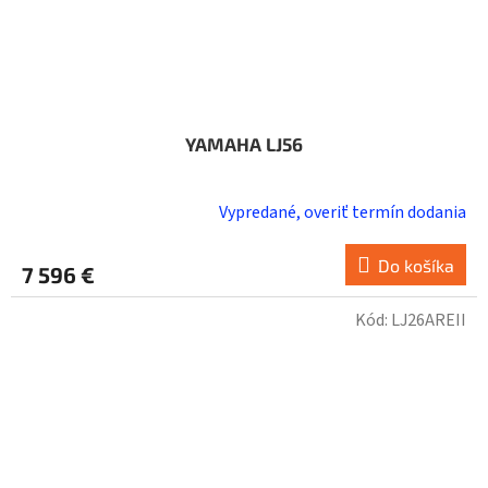
YAMAHA LJ56
Vypredané, overiť termín dodania
Do košíka
7 596 €
Kód:
LJ26AREII