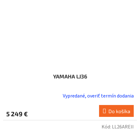
YAMAHA LJ36
Vypredané, overiť termín dodania
Do košíka
5 249 €
Kód:
LL26AREII