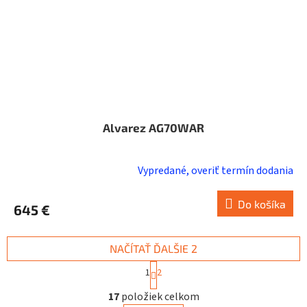
Alvarez AG70WAR
Vypredané, overiť termín dodania
Do košíka
645 €
NAČÍTAŤ ĎALŠIE 2
S
1
2
t
O
r
17
položiek celkom
v
á