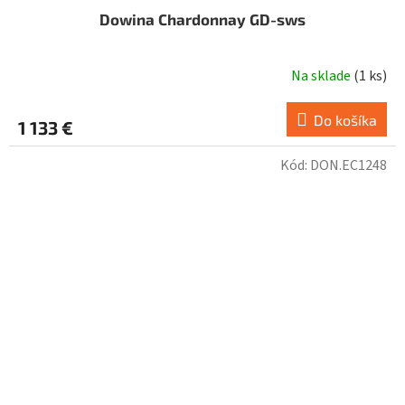
Dowina Chardonnay GD-sws
Na sklade
(
1 ks
)
Do košíka
1 133 €
Kód:
DON.EC1248