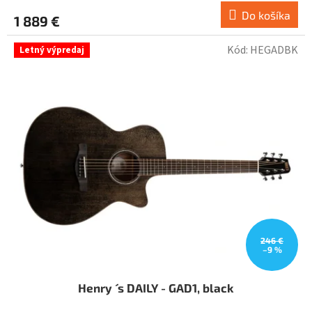
Do košíka
1 889 €
Kód:
HEGADBK
Letný výpredaj
246 €
–9 %
Henry ´ s DAILY - GAD1, black