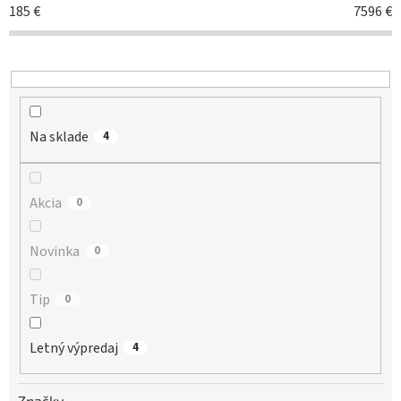
r
185
€
7596
€
o
d
u
k
t
o
Na sklade
v
4
Akcia
0
Novinka
0
Tip
0
Letný výpredaj
4
Značky