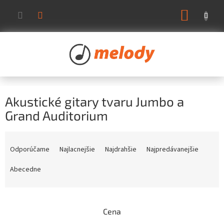
Prejsť
NÁKUP
na
KOŠÍK
obsah
Akustické gitary tvaru Jumbo a
Grand Auditorium
R
a
Odporúčame
Najlacnejšie
Najdrahšie
Najpredávanejšie
d
e
Abecedne
n
i
e
Cena
p