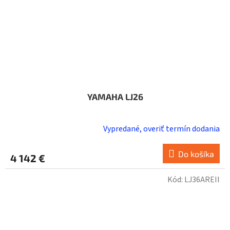
YAMAHA LJ26
Vypredané, overiť termín dodania
Do košíka
4 142 €
Kód:
LJ36AREII