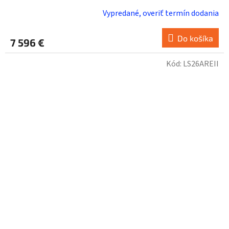
Vypredané, overiť termín dodania
Do košíka
7 596 €
Kód:
LS26AREII