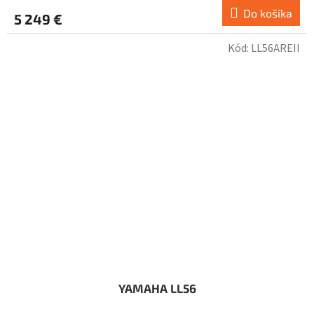
Do košíka
5 249 €
Kód:
LL56AREII
YAMAHA LL56