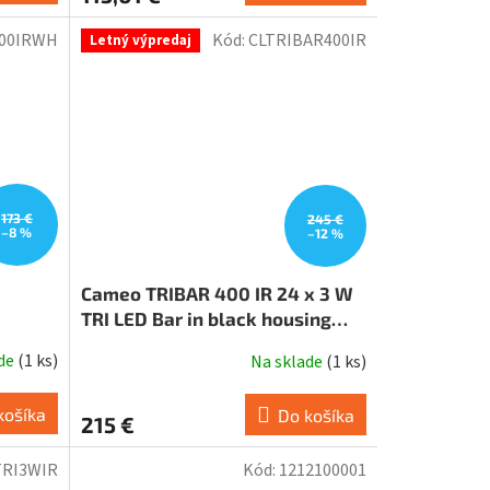
200IRWH
Kód:
CLTRIBAR400IR
Letný výpredaj
173 €
245 €
–8 %
–12 %
Cameo TRIBAR 400 IR 24 x 3 W
TRI LED Bar in black housing
with IR Remote Control
ade
(
1 ks
)
Na sklade
(
1 ks
)
Priemerné
hodnotenie
produktu
košíka
Do košíka
215 €
je
1,0
TRI3WIR
Kód:
1212100001
z