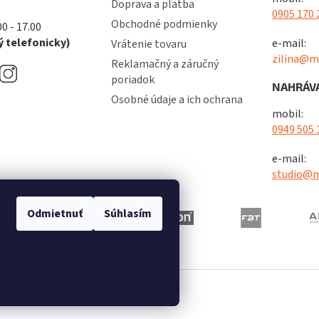
Doprava a platba
0905 170 
Obchodné podmienky
00 - 17.00
 telefonicky)
e-mail:
Vrátenie tovaru
zilina@m
Reklamačný a záručný
poriadok
NAHRÁVA
Osobné údaje a ich ochrana
mobil:
0949 505 
e-mail:
studio@m
Odmietnuť
Súhlasím
radené.
Upraviť nastavenie cookies