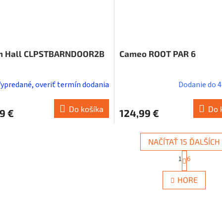
m Hall CLPSTBARNDOOR2B
Cameo ROOT PAR 6
Vypredané, overiť termín dodania
Dodanie do 4 
Do košíka
Do 
9 €
124,99 €
NAČÍTAŤ 15 ĎALŠÍCH
S
1
6
t
O
r
v
á
HORE
l
n
á
k
d
o
a
v
c
a