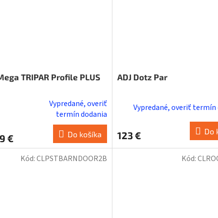
Mega TRIPAR Profile PLUS
ADJ Dotz Par
Vypredané, overiť
Vypredané, overiť termín
erné
termín dodania
tenie
Do 
ktu
Do košíka
123 €
9 €
Kód:
CLPSTBARNDOOR2B
Kód:
CLRO
ičiek.