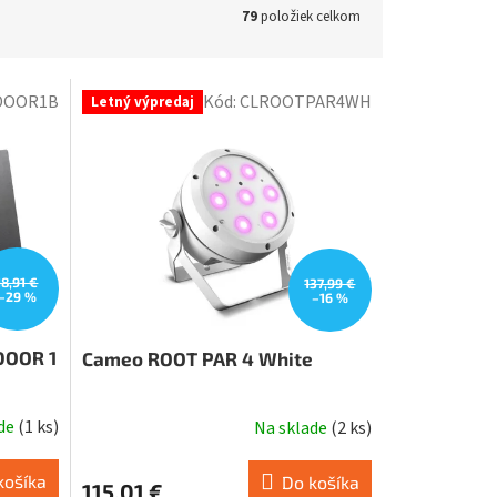
79
položiek celkom
DOOR1B
Kód:
CLROOTPAR4WH
Letný výpredaj
18,91 €
137,99 €
–29 %
–16 %
DOOR 1
Cameo ROOT PAR 4 White
ade
(
1 ks
)
Na sklade
(
2 ks
)
košíka
Do košíka
115,01 €