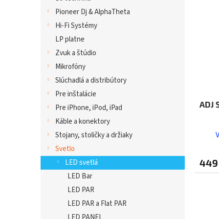
Pioneer Dj & AlphaTheta
Hi-Fi Systémy
LP platne
Zvuk a štúdio
Mikrofóny
Slúchadlá a distribútory
Pre inštalácie
ADJ 
Pre iPhone, iPod, iPad
Káble a konektory
Stojany, stoličky a držiaky
Svetlo
449
LED svetlá
LED Bar
LED PAR
LED PAR a Flat PAR
LED PANEL