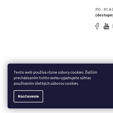
PO - PI: 9.
(dostupný
Tento web používa rôzne súbory cookies. Ďalším
prechádzaním tohto webu vyjadrujete súhlas
používaním všetkých súborov cookies.
Nastavenie
Copyright 2026
melodyshop.sk
. Všetky práva vyh