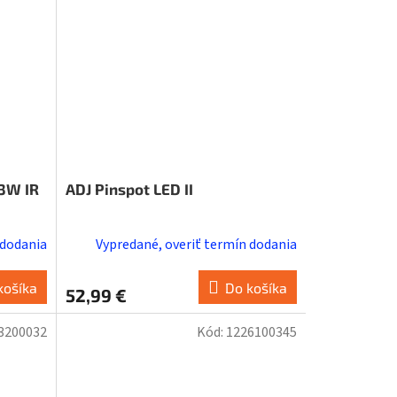
5
hviezdičiek.
3W IR
ADJ Pinspot LED II
 dodania
Vypredané, overiť termín dodania
košíka
Do košíka
52,99 €
3200032
Kód:
1226100345