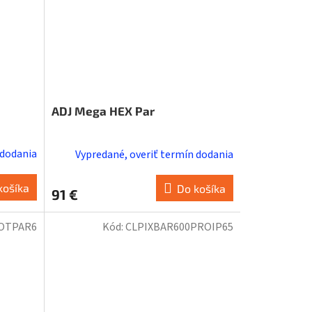
ADJ Mega HEX Par
 dodania
Vypredané, overiť termín dodania
košíka
Do košíka
91 €
OTPAR6
Kód:
CLPIXBAR600PROIP65