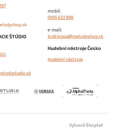
297
mobil:
0905 622 898
elodyshop.sk
e-mail:
bratislava@melodyshop.sk
CIE ŠTÚDIO
Hudební nástroje Česko
101
Hudební nástroje
elodystudio.sk
Vytvoril Shoptet