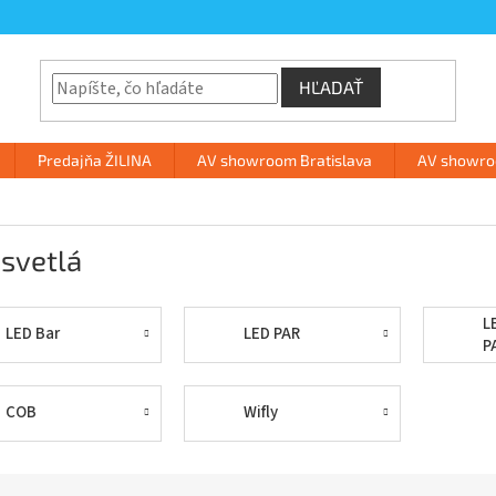
HĽADAŤ
Predajňa ŽILINA
AV showroom Bratislava
AV showroo
svetlá
L
LED Bar
LED PAR
P
COB
Wifly