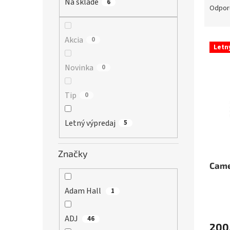
Na sklade
6
a
Odpor
d
e
n
Akcia
0
V
Letn
i
ý
e
p
Novinka
0
p
i
r
s
Tip
o
0
p
d
r
u
o
Letný výpredaj
5
k
d
t
u
o
Značky
k
v
t
Came
o
v
Adam Hall
1
ADJ
46
200