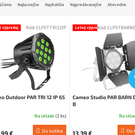
účame
Najlacnejšie
Najdrahšie
Najpredávanejšie
Abecedne
Kód:
CLPSTTRI12IP
Kód:
CLPSTBARN
ý výpredaj
Letný výpredaj
o Outdoor PAR TRI 12 IP 65
Cameo Studio PAR BARN 
B
Na sklade
(
1 ks
)
Na skl
Do košíka
Do 
,99 €
13,39 €