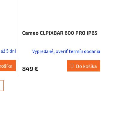
Cameo CLPIXBAR 600 PRO IP65
až 5 dní
Vypredané, overiť termín dodania
košíka
Do košíka
849 €