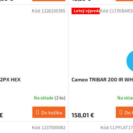
Kód:
1226100365
Kód:
CLTRIBAR
Letný výpredaj
12PX HEX
Cameo TRIBAR 200 IR WH
Na sklade
(
2 ks
)
Na skl
Do košíka
Do 
€
158,01 €
Kód:
1237000082
Kód:
CLPFLAT1