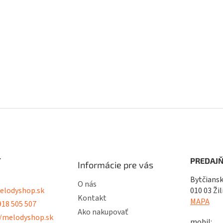
i
n
i
e
e
p
r
v
k
y
v
ý
p
i
s
u
T
PREDAJŇ
Informácie pre vás
Bytčiansk
O nás
lodyshop.sk
010 03 Žil
Kontakt
MAPA
18 505 507
Ako nakupovať
/melodyshop.sk
mobil: