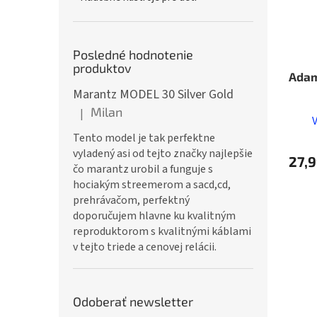
Posledné hodnotenie
produktov
Ada
Marantz MODEL 30 Silver Gold
Milan
|
Hodnotenie produktu je 5 z 5 hviezdičiek.
Tento model je tak perfektne
vyladený asi od tejto značky najlepšie
27,9
čo marantz urobil a funguje s
hociakým streemerom a sacd,cd,
prehrávačom, perfektný
doporučujem hlavne ku kvalitným
reproduktorom s kvalitnými káblami
v tejto triede a cenovej relácii.
Odoberať newsletter