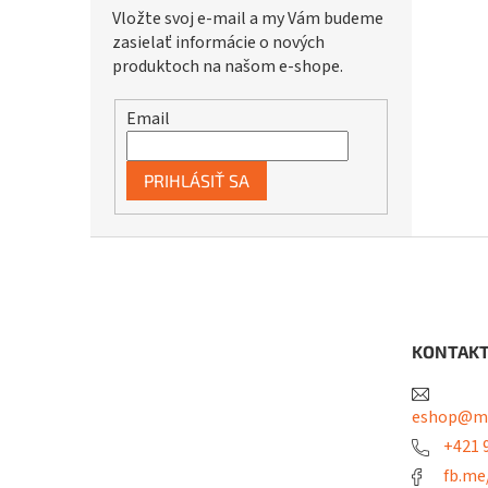
Vložte svoj e-mail a my Vám budeme
zasielať informácie o nových
produktoch na našom e-shope.
Email
PRIHLÁSIŤ SA
Z
á
p
ä
t
KONTAK
i
e
eshop@me
+421 9
fb.me