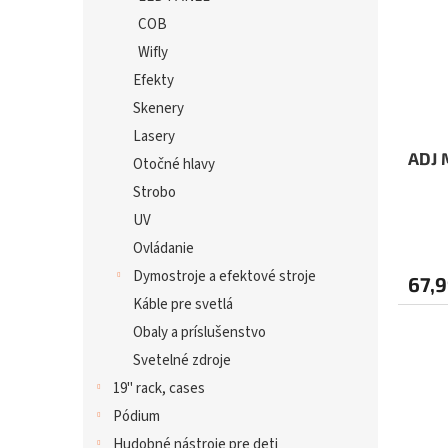
COB
Wifly
Efekty
Skenery
Lasery
ADJ 
Otočné hlavy
Strobo
UV
Priem
Ovládanie
hodno
produ
Dymostroje a efektové stroje
67,9
je
Káble pre svetlá
5,0
Obaly a príslušenstvo
z
5
Svetelné zdroje
hviezd
19" rack, cases
Pódium
Hudobné nástroje pre deti