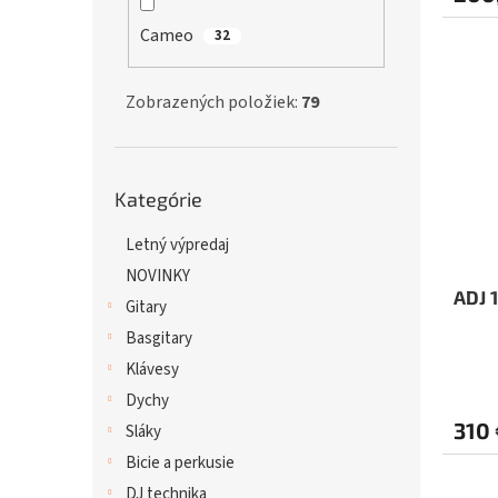
Cameo
32
Zobrazených položiek:
79
Preskočiť
Kategórie
kategórie
Letný výpredaj
NOVINKY
ADJ 
Gitary
Basgitary
Klávesy
Dychy
310 
Sláky
Bicie a perkusie
DJ technika