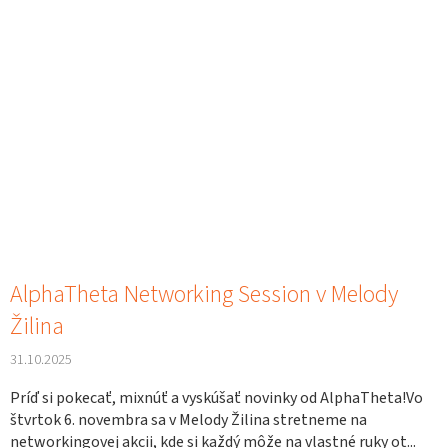
AlphaTheta Networking Session v Melody
Žilina
31.10.2025
Príď si pokecať, mixnúť a vyskúšať novinky od AlphaTheta!Vo
štvrtok 6. novembra sa v Melody Žilina stretneme na
networkingovej akcii, kde si každý môže na vlastné ruky ot...