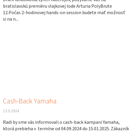
bratislavskú premiéru vlajkovej lode Arturia PolyBrute
12.Počas 2-hodinovej hands-on session budete mať možnosť
si na n...
Cash-Back Yamaha
13.9.2024
Radi by sme vás informovali o cash-back kampani Yamaha,
ktorá prebieha v termíne od 04.09.2024 do 15.01.2025. Zákazník