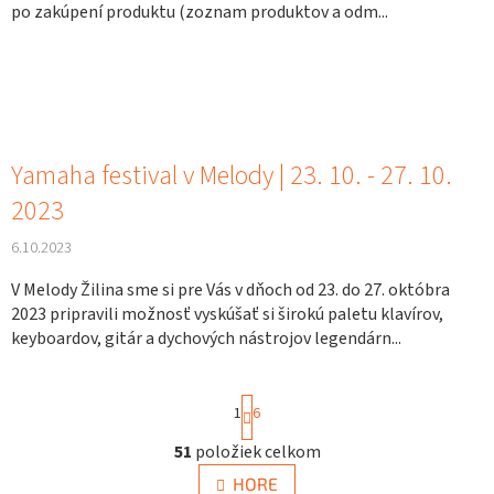
po zakúpení produktu (zoznam produktov a odm...
Yamaha festival v Melody | 23. 10. - 27. 10.
2023
6.10.2023
V Melody Žilina sme si pre Vás v dňoch od 23. do 27. októbra
2023 pripravili možnosť vyskúšať si širokú paletu klavírov,
keyboardov, gitár a dychových nástrojov legendárn...
S
1
6
t
r
51
položiek celkom
O
á
v
n
HORE