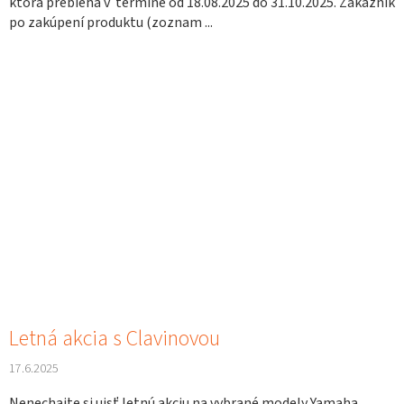
ktorá prebieha v termíne od 18.08.2025 do 31.10.2025. Zákazník
po zakúpení produktu (zoznam ...
Letná akcia s Clavinovou
17.6.2025
Nenechajte si ujsť letnú akciu na vybrané modely Yamaha