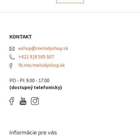
k
l
o
á
v
d
Z
a
a
á
n
c
i
p
i
e
ä
KONTAKT
e
t
p
eshop@melodyshop.sk
r
i
v
e
+421 918 505 507
k
fb.me/melodyshop.sk
y
v
ý
PO - PI: 9.00 - 17.00
p
(dostupný telefonicky)
i
s
u
Informácie pre vás