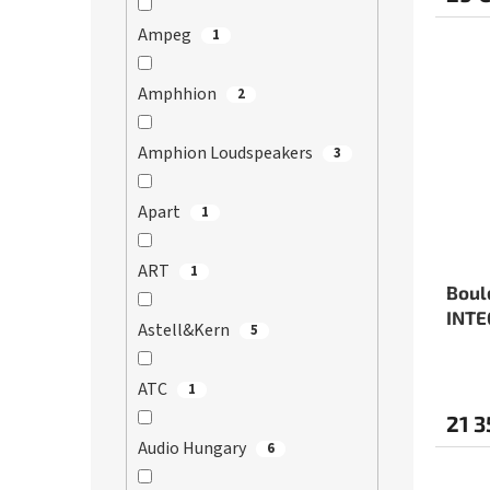
Ampeg
1
Amphhion
2
Amphion Loudspeakers
3
Apart
1
ART
1
Boul
INTE
Astell&Kern
5
ATC
1
21 3
Audio Hungary
6