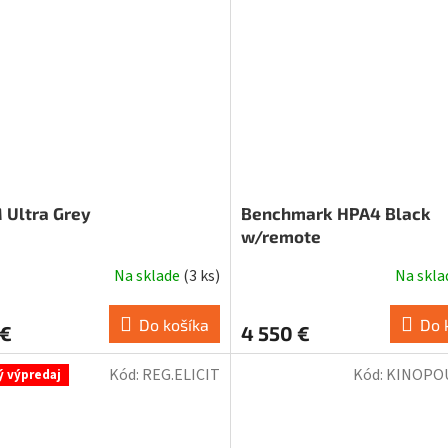
 Ultra Grey
Benchmark HPA4 Black
w/remote
Na sklade
(
3 ks
)
Na skl
erné
tenie
ktu
Do košíka
Do 
 €
4 550 €
Kód:
REG.ELICIT
Kód:
KINOPO
ý výpredaj
ičiek.