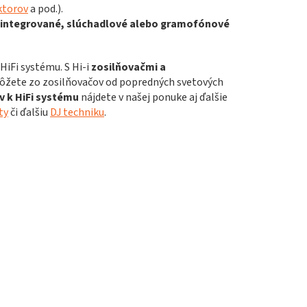
ktorov
a pod.).
, integrované, slúchadlové alebo gramofónové
iFi systému. S Hi-i
zosilňovačmi a
môžete zo zosilňovačov od popredných svetových
v k HiFi systému
nájdete v našej ponuke aj ďalšie
ty
či ďalšiu
DJ techniku
.