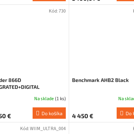
Kód:
730
der 866D
Benchmark AHB2 Black
GRATED+DIGITAL
Na sklade
(
1 ks
)
Na skl
Do košíka
Do 
50 €
4 450 €
Kód:
WIIM_ULTRA_004