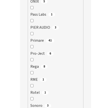
ONIX
5
Pass Labs
1
PIER AUDIO
3
Primare
41
Pro-Ject
6
Rega
8
RME
1
Rotel
1
Sonoro
3