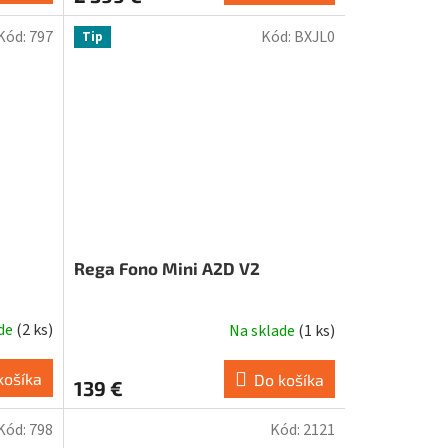
Kód:
797
Kód:
BXJL0
Tip
Rega Fono Mini A2D V2
ade
(
2 ks
)
Na sklade
(
1 ks
)
košíka
Do košíka
139 €
Kód:
798
Kód:
2121