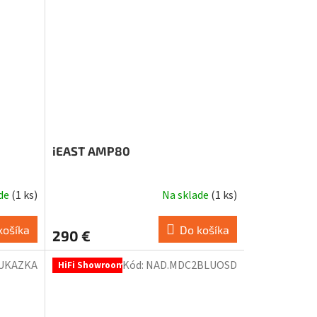
iEAST AMP80
ade
(
1 ks
)
Na sklade
(
1 ks
)
košíka
Do košíka
290 €
UKAZKA
Kód:
NAD.MDC2BLUOSD
HiFi Showroom