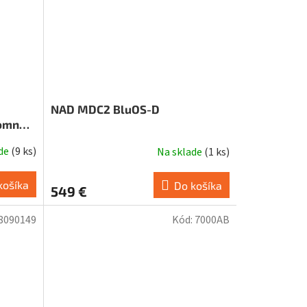
NAD MDC2 BluOS-D
romnom
ade
(
9 ks
)
Na sklade
(
1 ks
)
košíka
Do košíka
549 €
8090149
Kód:
7000AB