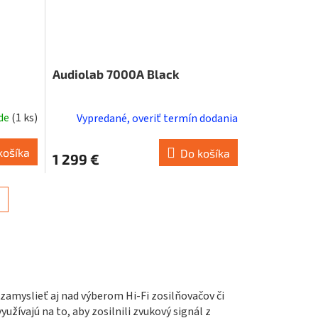
Audiolab 7000A Black
ade
(
1 ks
)
Vypredané, overiť termín dodania
košíka
Do košíka
1 299 €
zamyslieť aj nad výberom Hi-Fi zosilňovačov či
yužívajú na to, aby zosilnili zvukový signál z