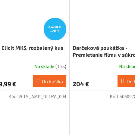
2 490 €
–28 %
 Elicit MK5, rozbalený kus
Darčeková poukážka -
Premietanie filmu v súk
kine
Na sklade
(
1 ks
)
Na skl
Do košíka
Do 
9,99 €
204 €
Kód:
WIIM_AMP_ULTRA_004
Kód:
506097