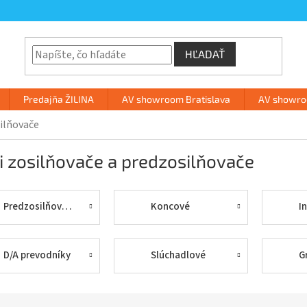
HĽADAŤ
Predajňa ŽILINA
AV showroom Bratislava
AV showroo
ilňovače
i zosilňovače a predzosilňovače
Predzosilňovače
Koncové
I
D/A prevodníky
Slúchadlové
G