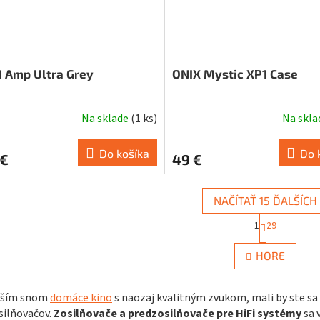
 Amp Ultra Grey
ONIX Mystic XP1 Case
Na sklade
(
1 ks
)
Na skl
Do košíka
Do 
 €
49 €
NAČÍTAŤ 15 ĎALŠÍCH
S
1
29
t
O
r
v
á
HORE
l
n
á
k
d
o
vaším snom
domáce kino
s naozaj kvalitným zvukom, mali by ste sa 
a
v
silňovačov.
Zosilňovače a predzosilňovače pre HiFi systémy
sa v
c
a