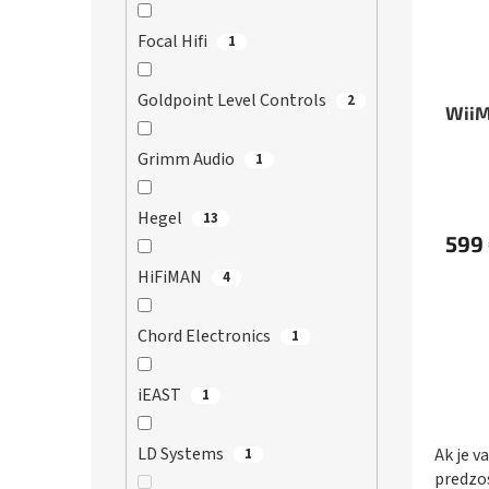
Focal Hifi
1
Goldpoint Level Controls
2
WiiM
Grimm Audio
1
Hegel
13
599
HiFiMAN
4
Chord Electronics
1
iEAST
1
LD Systems
Ak je 
1
predzo