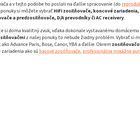
i
n
ača a v tejto podobe ho poslali na ďalšie spracovanie (do
reprodu
i
e
j ponuky si môžete vybrať
HiFi zosilňovače, koncové zariadenia
e
p
ovače a predzosilňovače, D/A prevodníky či AC receivery
.
r
v
te si doma kvalitný zvuk, vďaka dokonale vystavanému domácemu H
k
silňovačmi
z našej ponuky to nebude žiadny problém. Vybrať si 
y
 ako Advance Paris, Bose, Canor, YBA a ďalšie. Okrem
zosilňovačo
v
 zariadenia ako sú
basové zosilňovače,
profesionálne mixážne pul
ý
p
i
s
u