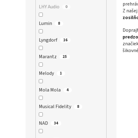
prehráv
LHY Audio
0
Z naše
zosilň
Lumin
8
Dopraj
predzo
Lyngdorf
16
značiek
šikovné
Marantz
25
Melody
1
Mola Mola
4
Musical Fidelity
8
NAD
34