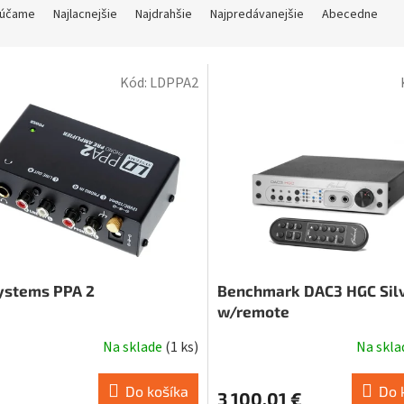
účame
Najlacnejšie
Najdrahšie
Najpredávanejšie
Abecedne
Kód:
LDPPA2
ystems PPA 2
Benchmark DAC3 HGC Sil
w/remote
Na sklade
(
1 ks
)
Na skl
Do košíka
Do 
€
3 100,01 €