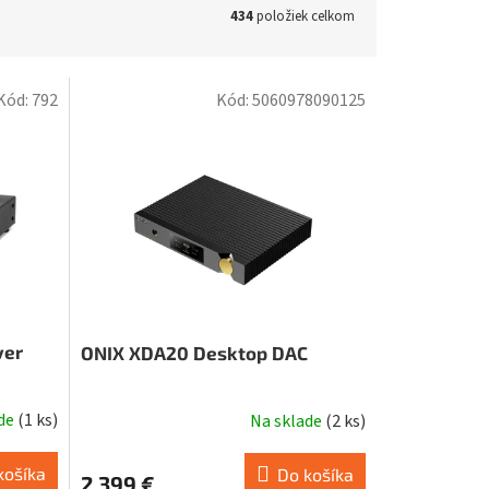
434
položiek celkom
Kód:
792
Kód:
5060978090125
ver
ONIX XDA20 Desktop DAC
ade
(
1 ks
)
Na sklade
(
2 ks
)
košíka
Do košíka
2 399 €