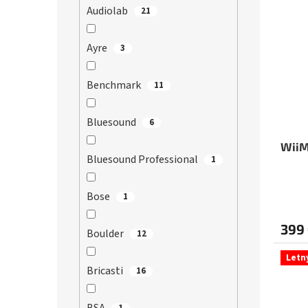
Audiolab
21
Ayre
3
Benchmark
11
Bluesound
6
WiiM
Bluesound Professional
1
Priem
Bose
1
hodno
produ
399
Boulder
12
je
5,0
Letn
z
Bricasti
16
5
hviezd
1