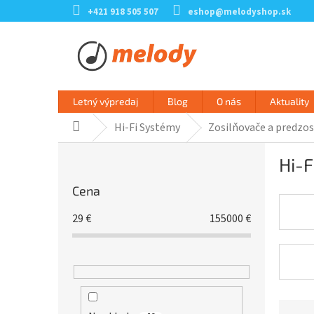
Prejsť
+421 918 505 507
eshop@melodyshop.sk
na
obsah
Letný výpredaj
Blog
O nás
Aktuality
Hi-Fi Systémy
Zosilňovače a predzos
Domov
B
Hi-F
o
č
Cena
n
ý
29
€
155000
€
p
a
n
e
l
R