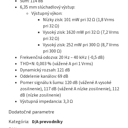
Šum: 114 dB
6,35 mm slúchadlový výstup:
Výstupný výkon:
Nízky zisk: 101 mW pri 32 Ω (1,8 Vrms
pri 32 Ω)
Vysoký zisk: 1620 mW pri 32 Ω (7,2 Vrms
pri 32 Ω)
Vysoký zisk: 252 mW pri 300 Ω (8,7 Vrms
pri 300 Ω)
Frekvenčná odozva: 20 Hz – 40 kHz (-0,5 dB)
THD+N: 0,003 % (vážené A pri 1 Vrms)
Dynamický rozsah: 121 dB
Oddelenie kanálov: 69 dB
Pomer signálu k šumu: 120 dB (vážené A vysoké
zosilnenie), 117 dB (vážené A nízke zosilnenie), 112
dB (nízke zosilnenie)
Výstupná impedancia: 3,3 Ω
Dodatočné parametre
Kategória
:
D/A prevodníky