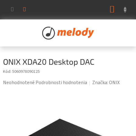
Prejsť
NÁKUP
na
KOŠÍK
obsah
ONIX XDA20 Desktop DAC
Kód:
5060978090125
Priemerné
Neohodnotené
Podrobnosti hodnotenia
Značka:
ONIX
hodnotenie
produktu
je
0,0
z
5
hviezdičiek.