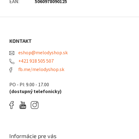
EAN
:
5060978090125
Z
á
p
ä
KONTAKT
t
eshop@melodyshop.sk
i
e
+421 918 505 507
fb.me/melodyshop.sk
PO - PI: 9.00 - 17.00
(dostupný telefonicky)
Informácie pre vás