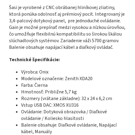
Šasi je vyrobené z CNC obrábanej hliníkovej zliatiny,
ktorá ponúka odolnosť aj prémiový pocit. Integrovaný je
3,4-palcový dotykový panel, pre jednoduché ovládanie.
Gain je možné prepínať medzi vysokou a nízkou úrovňou,
čo umožňuje flexibilnú kompatibilitu so širokou škálou
slúchadlových systémov. Zariadenie váži 5700 gramov.
Balenie obsahuje napájací kábel a diaľkový ovládač.
Technické špecifikácie:
Výrobca: Onix
Modelové označenie: Zenith XDA20
Farba: Čierna
Hmotnosť: Približne 5,7 kg
Rozmery (vrátane základne): 32 x 24 x 6,2 cm
Vstup USB DAC: XMOS XU316
Ovládanie: Dotyková obrazovka / Diaľkové
ovládanie / Koliesko hlasitosti
Balenie obsahuje: Diaľkové ovládanie, Napájací
kábel, Manuály