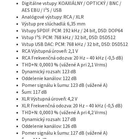
Digitálne vstupy: KOAXIÁLNY / OPTICKÝ / BNC /
AES EBU / I²S / USB
Analógové výstupy: RCA / XLR
Výstup pre slúchadlá: 6,35 mm
Vstupy SPDIF: PCM: 192 kHz / 24 bit, DSD: DOP64
Vstup I²S: PCM: 768 kHz / 32 bit, DSD: DSD512
Vstup USB DAC: PCM: 768 kHz / 32 bit, DSD: DSD512
RCA Výstupná úroveň: 2,1 V
RCA Frekvenčná odozva: 20 Hz – 40 kHz (-0,5 dB)
THD+N: 0,0003 % (vážené A pri 2,1 Vrms)
Dynamický rozsah: 123 dB
Oddelenie kanálov: 122 dB
Pomer signálu k šumu: 123 dB (vážené A)
Šum: 117 dB
XLR Výstupná úroveň: 4,2 V
XLR Frekvenčná odozva: 20 Hz – 40 kHz (-0,5 dB)
THD+N: 0,0003 % (vážené A pri 4,2 Vrms)
Dynamický rozsah: 127 dB
Oddelenie kanálov: 126 dB
Pomer signálu k šumu: 127 dB (vážené A)