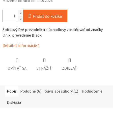
Môžeme doručiť do:
11.8.2026
Pridať do košíka
Špičkový D/A prevodník a slúchadlový zosilňovač od značky
Onix, prevedenie Black.
Detailné informácie
OPÝTAŤ SA
STRÁŽIŤ
ZDIEĽAŤ
Popis
Podobné (6)
Súvisiace súbory (1)
Hodnotenie
Diskusia