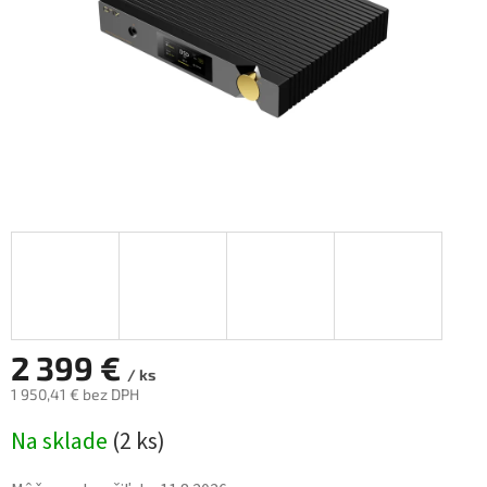
2 399 €
/ ks
1 950,41 € bez DPH
Jednotková
Na sklade
(
2 ks
)
cena: