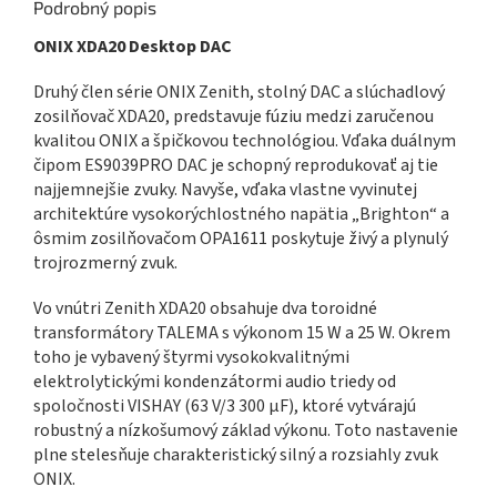
Podrobný popis
ONIX XDA20 Desktop DAC
Druhý člen série ONIX Zenith, stolný DAC a slúchadlový
zosilňovač XDA20, predstavuje fúziu medzi zaručenou
kvalitou ONIX a špičkovou technológiou. Vďaka duálnym
čipom ES9039PRO DAC je schopný reprodukovať aj tie
najjemnejšie zvuky. Navyše, vďaka vlastne vyvinutej
architektúre vysokorýchlostného napätia „Brighton“ a
ôsmim zosilňovačom OPA1611 poskytuje živý a plynulý
trojrozmerný zvuk.
Vo vnútri Zenith XDA20 obsahuje dva toroidné
transformátory TALEMA s výkonom 15 W a 25 W. Okrem
toho je vybavený štyrmi vysokokvalitnými
elektrolytickými kondenzátormi audio triedy od
spoločnosti VISHAY (63 V/3 300 μF), ktoré vytvárajú
robustný a nízkošumový základ výkonu. Toto nastavenie
plne stelesňuje charakteristický silný a rozsiahly zvuk
ONIX.