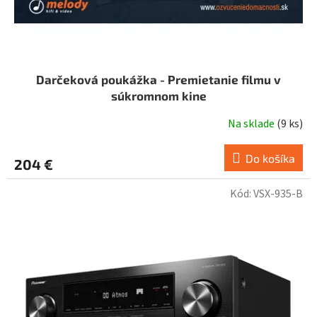
t
o
v
Darčeková poukážka - Premietanie filmu v
súkromnom kine
Na sklade
(
9 ks
)
Do košíka
204 €
Kód:
VSX-935-B