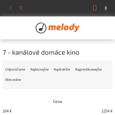
Prejsť
NÁKUP
na
KOŠÍK
obsah
7 - kanálové domáce kino
R
a
Odporúčame
Najlacnejšie
Najdrahšie
Najpredávanejšie
d
e
Abecedne
n
i
e
Cena
p
r
204
€
2254
€
o