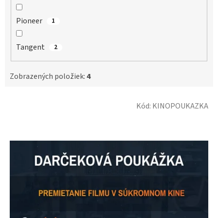
Pioneer
1
Tangent
2
Zobrazených položiek:
4
V
Kód:
KINOPOUKAZKA
ý
p
i
s
p
r
o
d
u
k