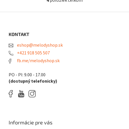
4
položiek celkom
O
v
l
Z
á
á
d
p
a
ä
KONTAKT
c
t
i
eshop@melodyshop.sk
i
e
p
e
+421 918 505 507
r
fb.me/melodyshop.sk
v
k
y
PO - PI: 9.00 - 17.00
v
(dostupný telefonicky)
ý
p
i
s
u
Informácie pre vás