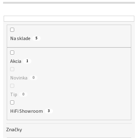
d
u
k
t
o
Na sklade
v
5
Akcia
1
Novinka
0
Tip
0
HiFi Showroom
3
Značky