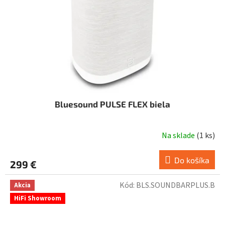
Bluesound PULSE FLEX biela
Na sklade
(
1 ks
)
Do košíka
299 €
Kód:
BLS.SOUNDBARPLUS.B
Akcia
HiFi Showroom