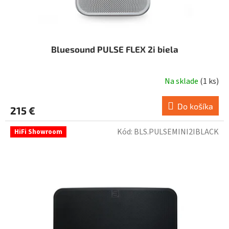
o
v
Bluesound PULSE FLEX 2i biela
Na sklade
(
1 ks
)
Do košíka
215 €
Kód:
BLS.PULSEMINI2IBLACK
HiFi Showroom