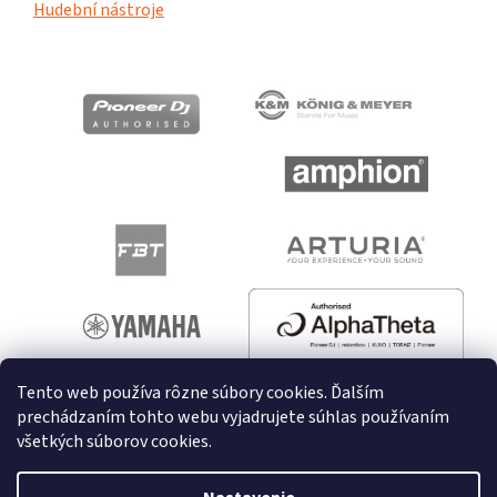
Hudební nástroje
Tento web používa rôzne súbory cookies. Ďalším
prechádzaním tohto webu vyjadrujete súhlas používaním
všetkých súborov cookies.
Vytvoril Shoptet