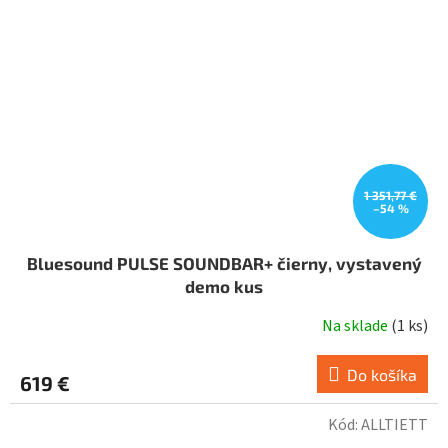
1 351,77 €
–54 %
Bluesound PULSE SOUNDBAR+ čierny, vystavený
demo kus
Na sklade
(
1 ks
)
Do košíka
619 €
Kód:
ALLTIETT