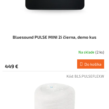
Bluesound PULSE MINI 2i čierna, demo kus
Na sklade
(
2 ks
)
Do košíka
449 €
Kód:
BLS.PULSEFLEX.W