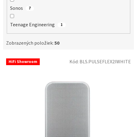
Sonos
7
Teenage Engineering
1
Zobrazených položiek:
50
V
Kód:
BLS.PULSEFLEX2IWHITE
HiFi Showroom
ý
p
i
s
p
r
o
d
u
k
t