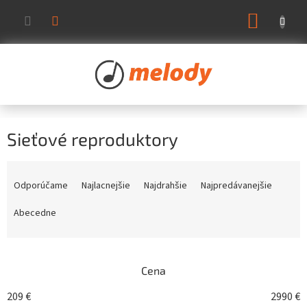
Prejsť
NÁKUP
na
KOŠÍK
obsah
Sieťové reproduktory
R
a
Odporúčame
Najlacnejšie
Najdrahšie
Najpredávanejšie
d
e
Abecedne
n
i
e
Cena
p
r
209
€
2990
€
o