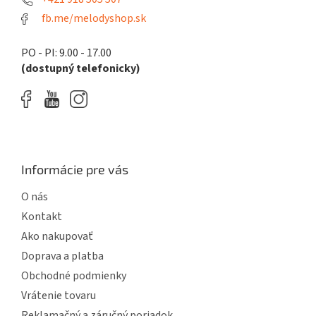
y
fb.me/melodyshop.sk
v
ý
p
PO - PI: 9.00 - 17.00
i
(dostupný telefonicky)
s
u
Informácie pre vás
O nás
Kontakt
Ako nakupovať
Doprava a platba
Obchodné podmienky
Vrátenie tovaru
Reklamačný a záručný poriadok