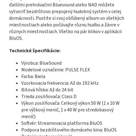
ďalšími prehrávačmi Bluesound alebo NAD môžete
vytvoriť bezdrôtovo prepojený hudobný systém v celej
domácnosti. Pustite si svoj obľúbený album vo všetkých
miestnostiach alebo počúvajte rôznu hudbu a žánre v
rôznych miestnostiach. Všetko na pár klikov v aplikácii
BluOS.
Technické špecifikácie:
Výrobca: BlueSound
Modelové označenie: PULSE FLEX
Farba: Biela
Vzorkovacia frekvencia: Až do 192 kHz
Bitová hĺbka: Až do 24 bit
Trieda zosilňovača: Class D
Výkon zosilňovača: Celkový výkon 50 W (1 x 10 W
pre výškový menič, 1 x 40 W pre stredobasový
menič)
Softvér: Streamovacia platforma BluOS
Podpora bezdrôtového domáceho kina: BluOS