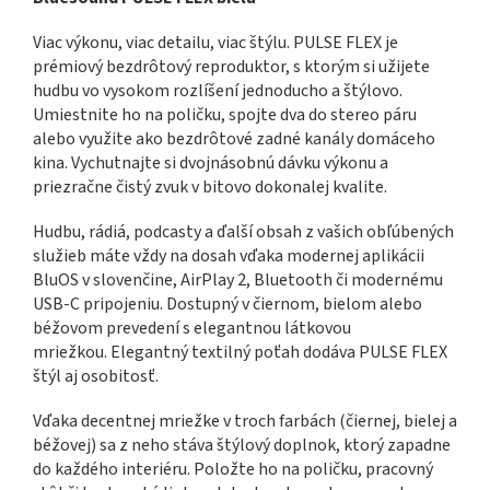
Viac výkonu, viac detailu, viac štýlu. PULSE FLEX je
prémiový bezdrôtový reproduktor, s ktorým si užijete
hudbu vo vysokom rozlíšení jednoducho a štýlovo.
Umiestnite ho na poličku, spojte dva do stereo páru
alebo využite ako bezdrôtové zadné kanály domáceho
kina. Vychutnajte si dvojnásobnú dávku výkonu a
priezračne čistý zvuk v bitovo dokonalej kvalite.
Hudbu, rádiá, podcasty a ďalší obsah z vašich obľúbených
služieb máte vždy na dosah vďaka modernej aplikácii
BluOS v slovenčine, AirPlay 2, Bluetooth či modernému
USB-C pripojeniu. Dostupný v čiernom, bielom alebo
béžovom prevedení s elegantnou látkovou
mriežkou. Elegantný textilný poťah dodáva PULSE FLEX
štýl aj osobitosť.
Vďaka decentnej mriežke v troch farbách (čiernej, bielej a
béžovej) sa z neho stáva štýlový doplnok, ktorý zapadne
do každého interiéru. Položte ho na poličku, pracovný