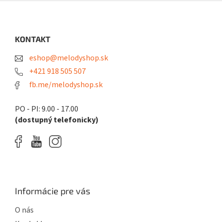
Z
á
p
ä
KONTAKT
t
eshop@melodyshop.sk
i
e
+421 918 505 507
fb.me/melodyshop.sk
PO - PI: 9.00 - 17.00
(dostupný telefonicky)
Informácie pre vás
O nás