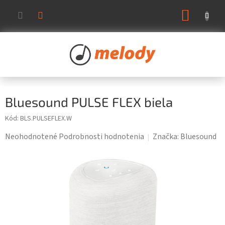
Prejsť
NÁKUP
na
KOŠÍK
obsah
Bluesound PULSE FLEX biela
Kód:
BLS.PULSEFLEX.W
Priemerné
Neohodnotené
Podrobnosti hodnotenia
Značka:
Bluesound
hodnotenie
produktu
je
0,0
z
5
hviezdičiek.