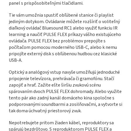
panel s prispôsobiteľnými tlačidlami.
Tie vám umožnia spustiť obľúbené stanice či playlist
jediným dotykom. Ovládanie môžete rozšíriť o voliteľný
diaľkový ovládač Bluesound RC1 alebo využiť funkciu IR
learning a naučiť PULSE FLEX príkazy vášho existujúceho
ovládača. PULSE FLEX bez problémov prepojíte s
počítačom pomocou moderného USB-C, alebo k nemu
pripojíte externý disk s obľúbenou hudbou cez klasické
USB-A.
Optický a analógový vstup navyše umožňujú jednoduché
pripojenie televízora, prehrávača či gramofónu. Stačí
zapojiť a hrať. Zažite ešte širšiu zvukovú scénu
spárovaním dvoch PULSE FLEX dohromady. Alebo využite
tento pár ako zadný kanál domáceho kina spoločne s
podporovanými soundbarmi a zosilňovačmi, a vytvorte si
tak doma úchvatný priestorový zvuk.
Nepotrebujete pritom žiaden kábel, reproduktory sa
spárujú bezdrôtovo. S reproduktorom PULSE FLEX a