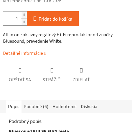
Môžeme doručiť do:
10.8.2026
Pridať do košíka
All in one aktívny regálový Hi-Fi reproduktor od značky
Bluesound, prevedenie White.
Detailné informácie
OPÝTAŤ SA
STRÁŽIŤ
ZDIEĽAŤ
Popis
Podobné (6)
Hodnotenie
Diskusia
Podrobný popis
Bluesound PULSE FLEX biela