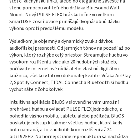
stôl či kuchynskú linku, alebo ho elegantne zaveste na
stenu pomocou voliteľného držiaka Bluesound Wall
Mount. Nový PULSE FLEX hrá skutočne vo veľkom.
SmartDSP zosilňovače prinášajú dvojnásobnú dávku
výkonu oproti predošlému modelu.
Výsledkom je objemný a dynamický zvuk s dávkou
audiofilskej presnosti. Od jemných tónov na pozadí až po
výkon, ktorý rozhýbe celý priestor. Streamujte hudbu vo
vysokom rozlíšení z viac ako 20 hudobných služieb,
počúvajte internetové rádiá alebo vlastnú digitálnu
knižnicu, všetko v bitovo dokonalej kvalite. Vďaka AirPlay
2, Spotify Connect, TIDAL Connect a Bluetooth si hudbu
vychutnáte z čohokoľvek.
Intuitívna aplikácia BluOS v slovenčine vám umožní
prehrávať hudbu a ovládať PULSE FLEX jednoducho, z
pohodlia vášho mobilu, tabletu alebo počítača. BluOS
poskytuje prístup k takmer všetkej hudbe, ktorá kedy
bola nahraná, a to v audiofilskom rozlíšení až 24-
bit/192kHz. Na hornej strane reproduktora sa nachádza