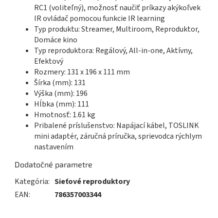
RC1 (voliteľný), možnosť naučiť príkazy akýkoľvek
IR ovládač pomocou funkcie IR learning
Typ produktu: Streamer, Multiroom, Reproduktor,
Domáce kino
Typ reproduktora: Regálový, All-in-one, Aktívny,
Efektový
Rozmery: 131 x 196 x 111 mm
Šírka (mm): 131
Výška (mm): 196
Hĺbka (mm): 111
Hmotnosť: 1.61 kg
Pribalené príslušenstvo: Napájací kábel, TOSLINK
mini adaptér, záručná príručka, sprievodca rýchlym
nastavením
Dodatočné parametre
Kategória
:
Sieťové reproduktory
EAN
:
786357003344