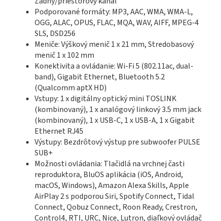
Zadný/priestorový kanál
Podporované formáty: MP3, AAC, WMA, WMA-L,
OGG, ALAC, OPUS, FLAC, MQA, WAV, AIFF, MPEG-4
SLS, DSD256
Meniče: Výškový menič 1 x 21 mm, Stredobasový
menič 1 x 102 mm
Konektivita a ovládanie: Wi-Fi 5 (802.11ac, dual-
band), Gigabit Ethernet, Bluetooth 5.2
(Qualcomm aptX HD)
Vstupy: 1 x digitálny optický mini TOSLINK
(kombinovaný), 1 x analógový linkový 3.5 mm jack
(kombinovaný), 1 x USB-C, 1 x USB-A, 1 x Gigabit
Ethernet RJ45
Výstupy: Bezdrôtový výstup pre subwoofer PULSE
SUB+
Možnosti ovládania: Tlačidlá na vrchnej časti
reproduktora, BluOS aplikácia (iOS, Android,
macOS, Windows), Amazon Alexa Skills, Apple
AirPlay 2 s podporou Siri, Spotify Connect, Tidal
Connect, Qobuz Connect, Roon Ready, Crestron,
Control4, RTI, URC, Nice, Lutron, diaľkový ovládač