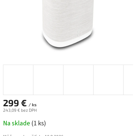
299 €
/ ks
243,09 € bez DPH
Jednotková
Na sklade
(
1 ks
)
cena: