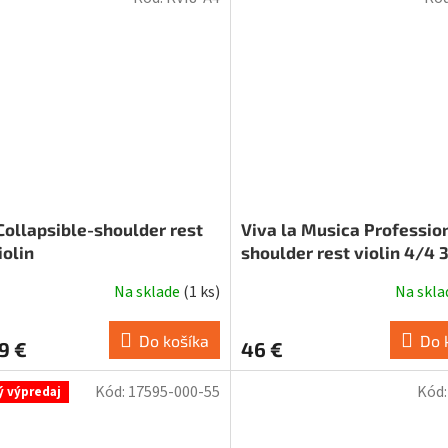
Collapsible-shoulder rest
Viva la Musica Professio
iolin
shoulder rest violin 4/4 
walnut wood, metal parts
Na sklade
(
1 ks
)
Na skl
Do košíka
Do 
9 €
46 €
Kód:
17595-000-55
Kód
ý výpredaj