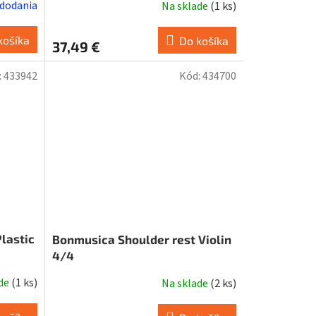
 dodania
Na sklade
(
1 ks
)
košíka
Do košíka
37,49 €
:
433942
Kód:
434700
lastic
Bonmusica Shoulder rest Violin
4/4
ade
(
1 ks
)
Na sklade
(
2 ks
)