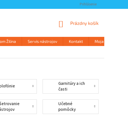
Prihlásenie
NÁKUPNÝ
Prázdny košík
KOŠÍK
m Žilina
Servis nástrojov
Kontakt
Moja objednávka
Garnitúry a ich
olofónie
časti
šetrovanie
Učebné
ástrojov
pomôcky