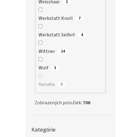
Weisshaar
2
Werkstatt Knoll
7
Werkstatt Seifert
4
Wittner
14
Wolf
3
Yamaha
0
Zobrazených položiek:
706
Preskočiť
Kategórie
kategórie