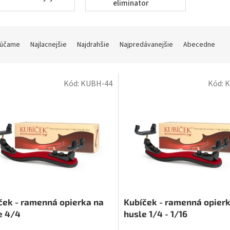
eliminator
účame
Najlacnejšie
Najdrahšie
Najpredávanejšie
Abecedne
Kód:
KUBH-44
Kód:
K
ček - ramenná opierka na
Kubíček - ramenná opier
e 4/4
husle 1/4 - 1/16