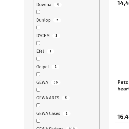
14,4
Dowina
4
Dunlop
2
DYCEM
1
Efel
1
Geipel
2
Petz
GEWA
56
hear
GEWA ARTS
5
GEWA Cases
1
16,4
313