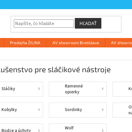
HĽADAŤ
Predajňa ŽILINA
AV showroom Bratislava
AV showroo
lušenstvo pre sláčikové nástroje
Ramenné
Sláčiky
K
opierky
O
Kobylky
Sordinky
n
Wolf
Bodce a úchyty