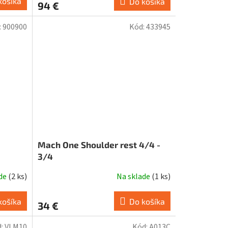
košíka
Do košíka
94 €
:
900900
Kód:
433945
Mach One Shoulder rest 4/4 -
3/4
ade
(
2 ks
)
Na sklade
(
1 ks
)
košíka
Do košíka
34 €
d:
VLM10
Kód:
A013C