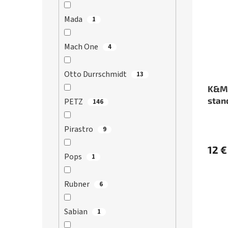
Mada
1
Mach One
4
Otto Durrschmidt
13
K&M 
stan
PETZ
146
Pirastro
9
12 €
Pops
1
Rubner
6
Sabian
1