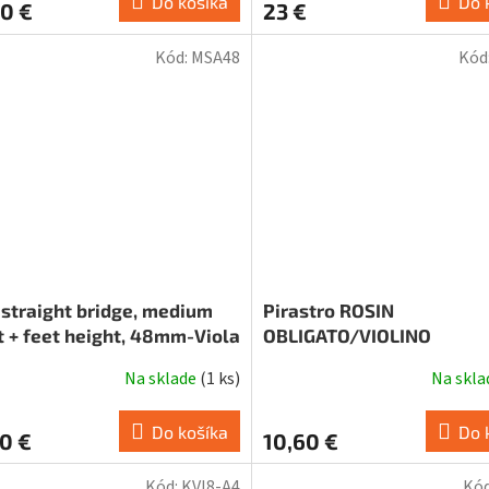
Do košíka
Do 
0 €
23 €
Kód:
MSA48
Kód
 straight bridge, medium
Pirastro ROSIN
t + feet height, 48mm-Viola
OBLIGATO/VIOLINO
Na sklade
(
1 ks
)
Na skl
Do košíka
Do 
0 €
10,60 €
Kód:
KVI8-A4
Kó