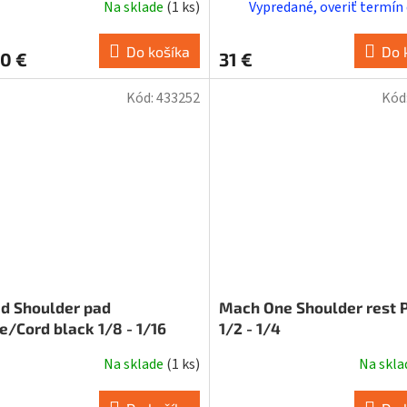
Na sklade
(
1 ks
)
Vypredané, overiť termín
Do košíka
Do 
0 €
31 €
Kód:
433252
Kód
id Shoulder pad
Mach One Shoulder rest P
e/Cord black 1/8 - 1/16
1/2 - 1/4
Na sklade
(
1 ks
)
Na skl