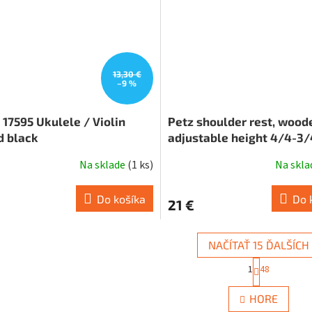
13,30 €
–9 %
17595 Ukulele / Violin
Petz shoulder rest, wood
d black
adjustable height 4/4-3/
Na sklade
(
1 ks
)
Na skl
Do košíka
Do 
21 €
NAČÍTAŤ 15 ĎALŠÍCH
S
1
48
t
O
r
v
á
HORE
l
n