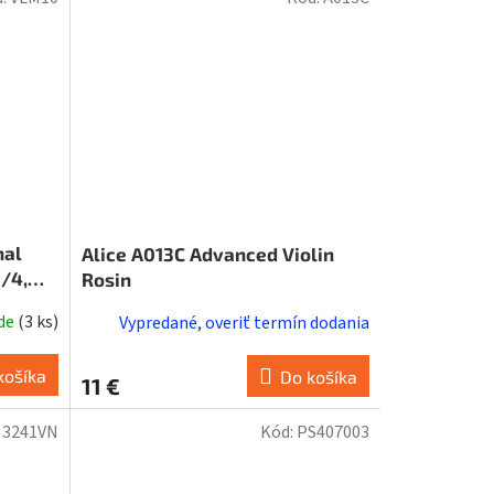
nal
Alice A013C Advanced Violin
3/4,
Rosin
 black
ade
(
3 ks
)
Vypredané, overiť termín dodania
košíka
Do košíka
11 €
:
3241VN
Kód:
PS407003