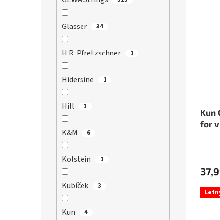
GEWA Strings
Glasser
34
H.R. Pfretzschner
1
Hidersine
1
Hill
1
Kun 
for v
K&M
6
Kolstein
1
37,9
Kubíček
3
Letn
Kun
4