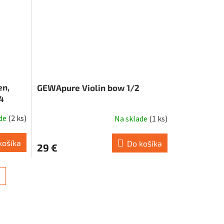
en,
GEWApure Violin bow 1/2
4
ade
(
2 ks
)
Na sklade
(
1 ks
)
košíka
Do košíka
29 €