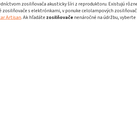
i
n
dníctvom zosilňovača akusticky šíri z reproduktoru. Existujú rôzn
i
e
é zosilňovače s elektrónkami, v ponuke celolampových zosilňova
e
p
ar Artisan
. Ak hľadáte
zosilňovače
nenáročné na údržbu, vyberte
r
v
k
y
v
ý
p
i
s
u