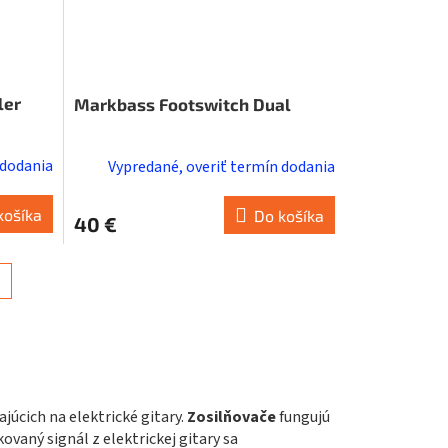
ler
Markbass Footswitch Dual
 dodania
Vypredané, overiť termín dodania
košíka
Do košíka
40 €
júcich na elektrické gitary.
Zosilňovače
fungujú
ovaný signál z elektrickej gitary sa