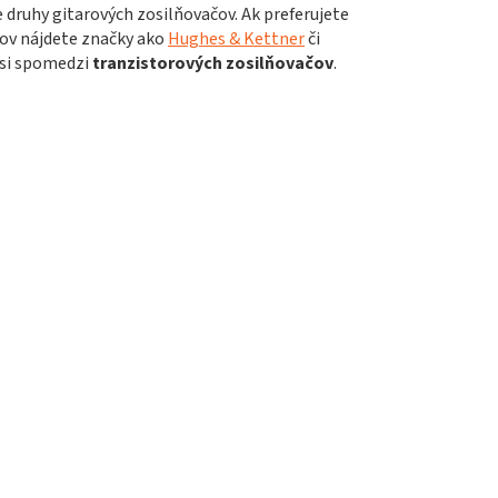
e druhy gitarových zosilňovačov. Ak preferujete
čov nájdete značky ako
Hughes & Kettner
či
 si spomedzi
tranzistorových zosilňovačov
.