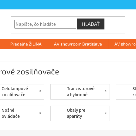
HĽADAŤ
Predajňa ŽILINA
AV showroom Bratislava
AV showroo
rové zosilňovače
Celolampové
Tranzistorové
S
zosilňovače
a hybridné
z
zosilňovače
Nožné
Obaly pre
ovládače
aparáty