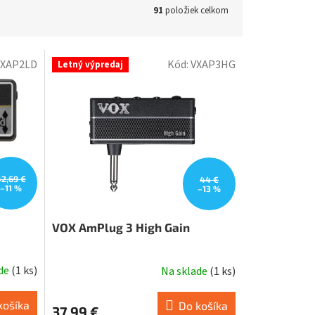
91
položiek celkom
VXAP2LD
Kód:
VXAP3HG
Letný výpredaj
42,69 €
44 €
–11 %
–13 %
VOX AmPlug 3 High Gain
ade
(
1 ks
)
Na sklade
(
1 ks
)
košíka
Do košíka
37,99 €