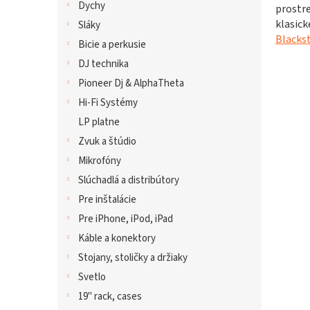
Dychy
prostre
klasick
Sláky
Blackst
Bicie a perkusie
DJ technika
Pioneer Dj & AlphaTheta
Hi-Fi Systémy
LP platne
Zvuk a štúdio
Mikrofóny
Slúchadlá a distribútory
Pre inštalácie
Pre iPhone, iPod, iPad
Káble a konektory
Stojany, stoličky a držiaky
Svetlo
19" rack, cases