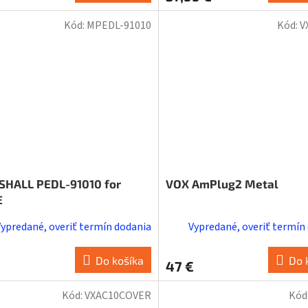
Kód:
MPEDL-91010
Kód:
V
HALL PEDL-91010 for
VOX AmPlug2 Metal
E
Vypredané, overiť termín dodania
Vypredané, overiť termín
Do košíka
Do 
47 €
Kód:
VXAC10COVER
Kód