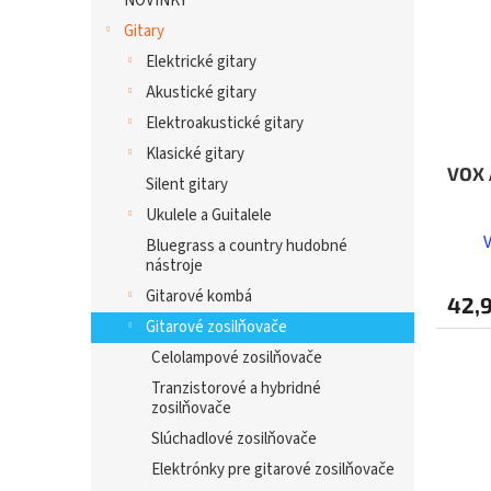
NOVINKY
Gitary
Elektrické gitary
Akustické gitary
Elektroakustické gitary
Klasické gitary
VOX 
Silent gitary
Ukulele a Guitalele
Bluegrass a country hudobné
nástroje
Gitarové kombá
42,
Gitarové zosilňovače
Celolampové zosilňovače
Tranzistorové a hybridné
zosilňovače
Slúchadlové zosilňovače
Elektrónky pre gitarové zosilňovače