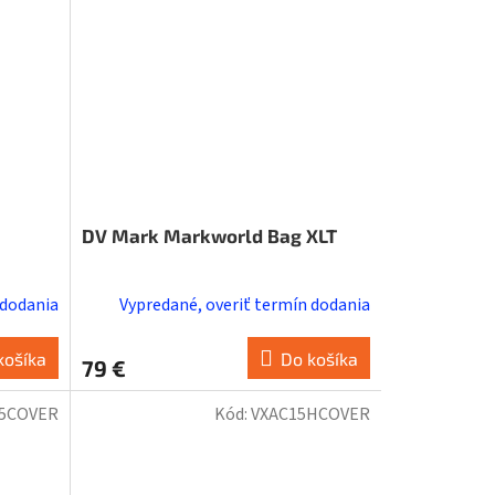
DV Mark Markworld Bag XLT
 dodania
Vypredané, overiť termín dodania
košíka
Do košíka
79 €
15COVER
Kód:
VXAC15HCOVER