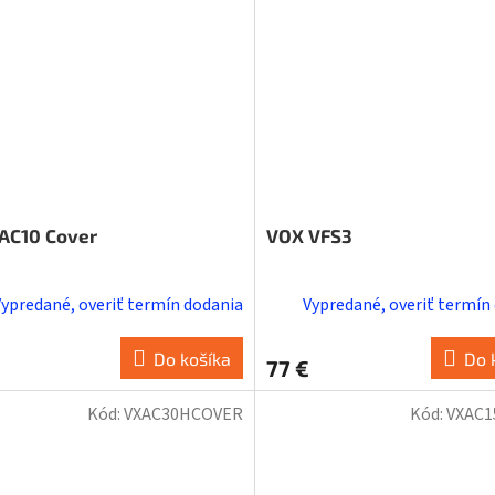
AC10 Cover
VOX VFS3
Vypredané, overiť termín dodania
Vypredané, overiť termín
Do košíka
Do 
77 €
Kód:
VXAC30HCOVER
Kód:
VXAC