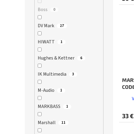
Boss
0
DV Mark
27
HIWATT
1
Hughes & Kettner
6
IK Multimedia
3
MARS
COD
M-Audio
1
MARKBASS
1
33 €
Marshall
11