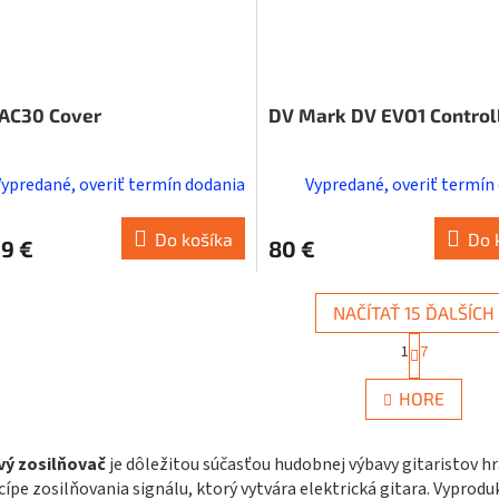
AC30 Cover
DV Mark DV EVO1 Control
Vypredané, overiť termín dodania
Vypredané, overiť termín
Do košíka
Do 
9 €
80 €
NAČÍTAŤ 15 ĎALŠÍCH
S
1
7
t
O
r
v
á
HORE
l
n
á
k
d
o
vý zosilňovač
je dôležitou súčasťou hudobnej výbavy gitaristov hra
a
v
cípe zosilňovania signálu, ktorý vytvára elektrická gitara. Vyproduk
c
a