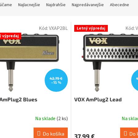
účame
Najlacnejšie
Najdrahšie
Najpredávanejšie
Abecedne
Kód:
VXAP2BL
Kód:
Letný výpredaj
ý výpredaj
42,79 €
–15 %
AmPlug2 Blues
VOX AmPlug2 Lead
Na sklade
(
2 ks
)
Na skl
Do košíka
Do 
37,99 €