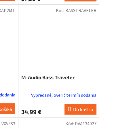
XAP2MT
Kód:
BASSTRAVELER
M-Audio Bass Traveler
 dodania
Vypredané, overiť termín dodania
košíka
Do košíka
34,99 €
:
VXVFS3
Kód:
DVA134027