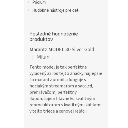
Pódium
Hudobné nástroje pre deti
Posledné hodnotenie
produktov
Marantz MODEL 30 Silver Gold
Milan
|
Hodnotenie produktu je 5 z 5 hviezdičiek.
Tento model je tak perfektne
vyladený asi od tejto značky najlepšie
čo marantz urobil a funguje s
hociakým streemerom a sacd,cd,
prehrávačom, perfektný
doporučujem hlavne ku kvalitným
reproduktorom s kvalitnými káblami
v tejto triede a cenovej relácii.