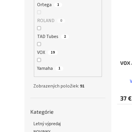
Ortega
1
ROLAND
0
TAD Tubes
2
VOX
19
VOX 
Yamaha
1
Zobrazených položiek:
91
37 €
Preskočiť
Kategórie
kategórie
Letný výpredaj