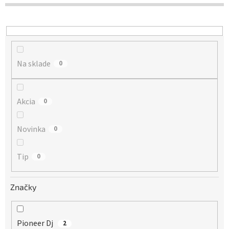
d
u
k
t
o
Na sklade
v
0
Akcia
0
Novinka
0
Tip
0
Značky
Pioneer Dj
2