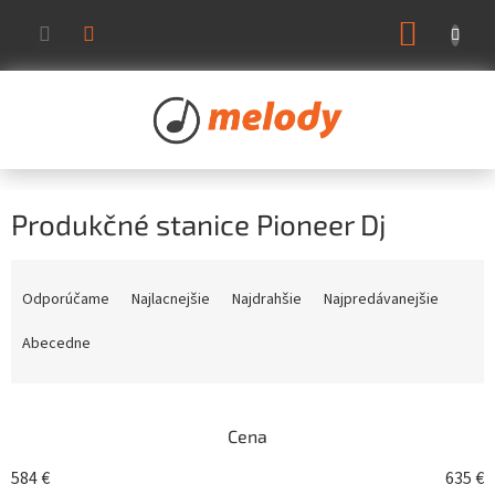
Prejsť
NÁKUP
na
KOŠÍK
obsah
Produkčné stanice Pioneer Dj
R
a
Odporúčame
Najlacnejšie
Najdrahšie
Najpredávanejšie
d
e
Abecedne
n
i
e
Cena
p
r
584
€
635
€
o