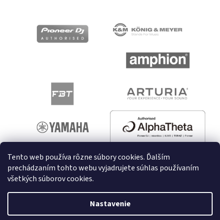
Tento web používa rôzne súbory cookies. Ďalším
prechádzaním tohto webu vyjadrujete súhlas používaním
všetkých súborov cookies.
Vytvoril Shoptet
Nastavenie