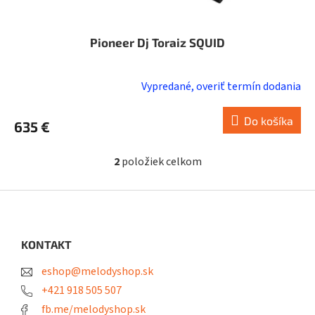
Pioneer Dj Toraiz SQUID
Vypredané, overiť termín dodania
Do košíka
635 €
2
položiek celkom
O
v
l
Z
á
á
d
p
a
ä
KONTAKT
c
t
i
eshop@melodyshop.sk
i
e
p
e
+421 918 505 507
r
fb.me/melodyshop.sk
v