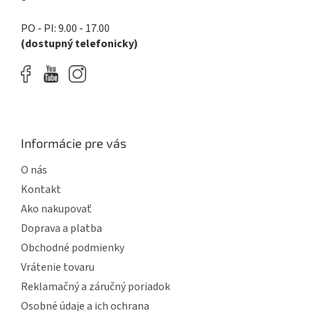
k
y
PO - PI: 9.00 - 17.00
v
(dostupný telefonicky)
ý
p
i
s
u
Informácie pre vás
O nás
Kontakt
Ako nakupovať
Doprava a platba
Obchodné podmienky
Vrátenie tovaru
Reklamačný a záručný poriadok
Osobné údaje a ich ochrana