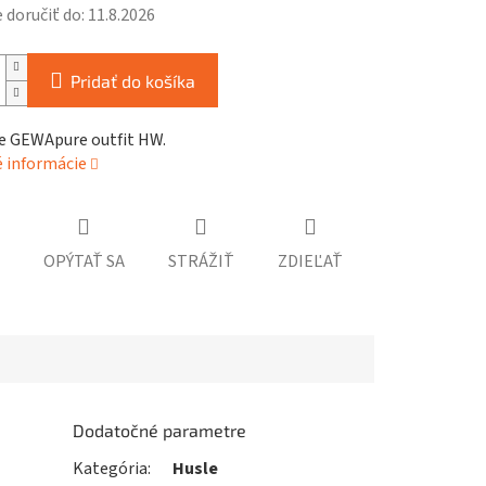
doručiť do:
11.8.2026
Pridať do košíka
le GEWApure outfit HW.
é informácie
OPÝTAŤ SA
STRÁŽIŤ
ZDIEĽAŤ
Dodatočné parametre
Kategória
:
Husle