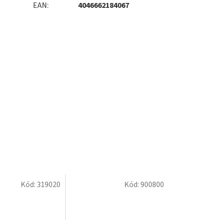
EAN
:
4046662184067
Kód:
319020
Kód:
900800