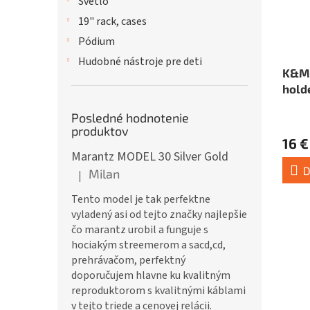
Svetlo
19" rack, cases
Pódium
Hudobné nástroje pre deti
K&M 
hold
Posledné hodnotenie
produktov
16 €
Marantz MODEL 30 Silver Gold
D
Milan
|
Hodnotenie produktu je 5 z 5 hviezdičiek.
Tento model je tak perfektne
vyladený asi od tejto značky najlepšie
čo marantz urobil a funguje s
hociakým streemerom a sacd,cd,
prehrávačom, perfektný
doporučujem hlavne ku kvalitným
reproduktorom s kvalitnými káblami
v tejto triede a cenovej relácii.