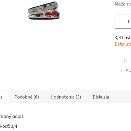
čiek.
Môžeme 
3/4 hus
Detailn
TLAČ
is
Podobné (6)
Hodnotenie (3)
Diskusia
robný popis
ľkosť: 3/4