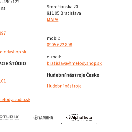
a 490/122
Smrečianska 20
ina
811 05 Bratislava
MAPA
297
mobil:
0905 622 898
elodyshop.sk
e-mail:
bratislava@melodyshop.sk
CIE ŠTÚDIO
Hudební nástroje Česko
101
Hudební nástroje
elodystudio.sk