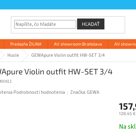
HĽADAŤ
Predajňa ŽILINA
AV showroom Bratislava
AV showroo
Husle
GEWApure Violin outfit HW-SET 3/4
Apure Violin outfit HW-SET 3/4
401612
rné
otenia
Podrobnosti hodnotenia
Značka:
GEWA
enie
157
tu
128,45 €
Jednotk
Na sk
cena: