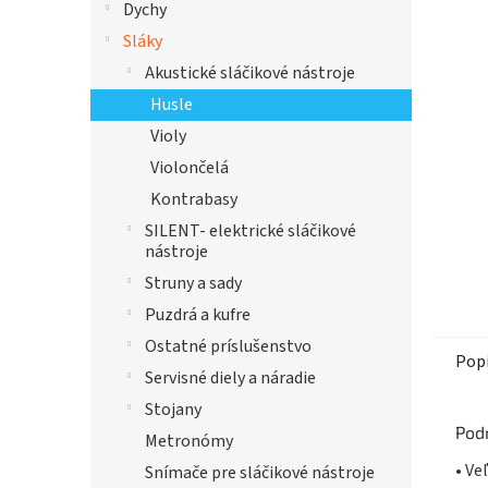
Dychy
hviezdi
Sláky
Akustické sláčikové nástroje
Husle
Violy
Violončelá
Kontrabasy
SILENT- elektrické sláčikové
nástroje
Struny a sady
Puzdrá a kufre
Ostatné príslušenstvo
Pop
Servisné diely a náradie
Stojany
Pod
Metronómy
• Ve
Snímače pre sláčikové nástroje