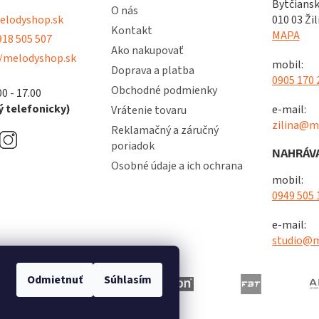
Bytčiansk
O nás
lodyshop.sk
010 03 Žil
Kontakt
MAPA
18 505 507
Ako nakupovať
/melodyshop.sk
mobil:
Doprava a platba
0905 170 
Obchodné podmienky
00 - 17.00
 telefonicky)
e-mail:
Vrátenie tovaru
zilina@m
Reklamačný a záručný
poriadok
NAHRÁVA
Osobné údaje a ich ochrana
mobil:
0949 505 
e-mail:
studio@m
Odmietnuť
Súhlasím