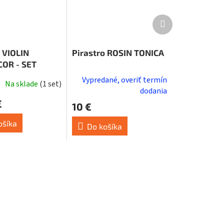
Ďalší
produkt
 VIOLIN
Pirastro ROSIN TONICA
OR - SET
Vypredané, overiť termín
Na sklade
(
1 set
)
é
dodania
ie
€
10 €
ošíka
Do košíka
k.