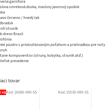
evená garnitúra
sívna smreková doska, masívny javorový spodok
uba
avo červeno / hnedý lak
odbradok
nší struník
ák-drevo Brazil
lofónia
hké púzdro s priskrutkovaným poťahom a priehradkou pre noty
pruh
átane komponentov (struny, kobylka, struník atď.)
ateľné prevedenie
iaci tovar
Kód:
16580-000-55
Kód:
15530-000-55
ý výpredaj