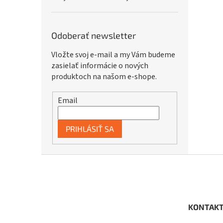
Odoberať newsletter
Vložte svoj e-mail a my Vám budeme
zasielať informácie o nových
produktoch na našom e-shope.
Email
PRIHLÁSIŤ SA
Z
á
p
ä
t
KONTAK
i