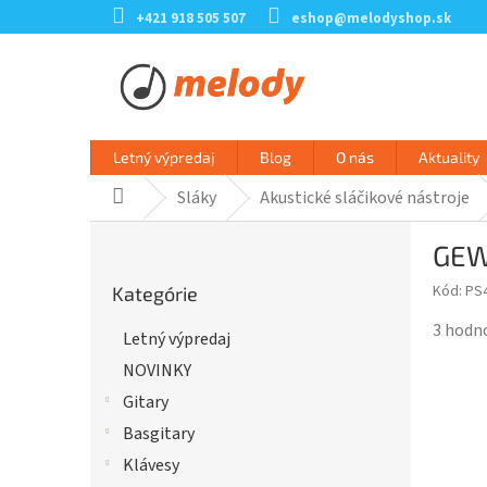
Prejsť
+421 918 505 507
eshop@melodyshop.sk
na
obsah
Letný výpredaj
Blog
O nás
Aktuality
Sláky
Akustické sláčikové nástroje
Domov
B
GEW
o
Preskočiť
č
Kód:
PS
Kategórie
kategórie
n
ý
Prieme
3 hodn
Letný výpredaj
p
hodnot
NOVINKY
a
produk
n
je
Gitary
e
4,3
Basgitary
l
z
Klávesy
5