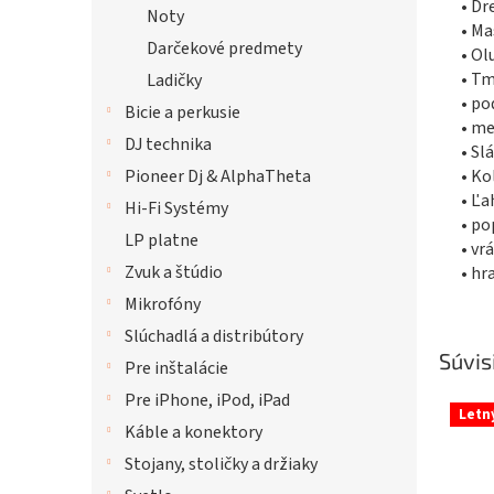
• Dr
Noty
• Ma
Darčekové predmety
• Ol
• Tm
Ladičky
• p
Bicie a perkusie
• me
DJ technika
• Sl
Pioneer Dj & AlphaTheta
• Ko
• Ľa
Hi-Fi Systémy
• po
LP platne
• vr
Zvuk a štúdio
• hr
Mikrofóny
Slúchadlá a distribútory
Súvis
Pre inštalácie
Pre iPhone, iPod, iPad
Letn
Káble a konektory
Stojany, stoličky a držiaky