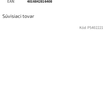
EAN
:
4016842816408
Súvisiaci tovar
Kód:
PS402221