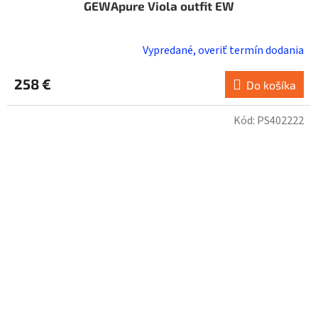
GEWApure Viola outfit EW
Vypredané, overiť termín dodania
258 €
Do košíka
Kód:
PS402222