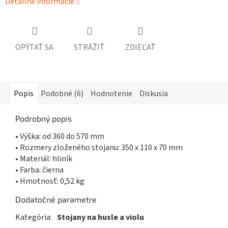
Detailné informácie
OPÝTAŤ SA
STRÁŽIŤ
ZDIEĽAŤ
Popis
Podobné (6)
Hodnotenie
Diskusia
Podrobný popis
• Výška: od 360 do 570 mm
• Rozmery zloženého stojanu: 350 x 110 x 70 mm
• Materiál: hliník
• Farba: čierna
• Hmotnosť: 0,52 kg
Dodatočné parametre
Kategória
:
Stojany na husle a violu