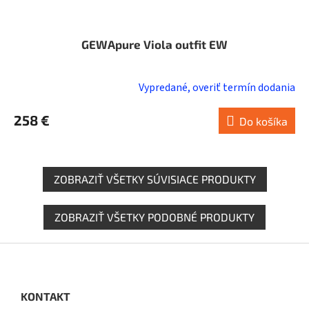
GEWApure Viola outfit EW
Vypredané, overiť termín dodania
258 €
Do košíka
ZOBRAZIŤ VŠETKY SÚVISIACE PRODUKTY
ZOBRAZIŤ VŠETKY PODOBNÉ PRODUKTY
Z
á
p
ä
KONTAKT