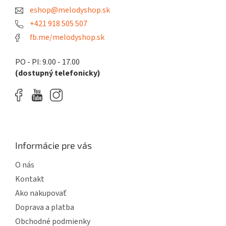
t
eshop@melodyshop.sk
i
e
+421 918 505 507
fb.me/melodyshop.sk
PO - PI: 9.00 - 17.00
(dostupný telefonicky)
Informácie pre vás
O nás
Kontakt
Ako nakupovať
Doprava a platba
Obchodné podmienky