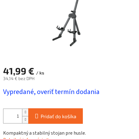
41,99 €
/ ks
34,14 € bez DPH
Jednotková
Vypredané, overiť termín dodania
cena:
Pridať do košíka
Kompaktný a stabilný stojan pre husle.