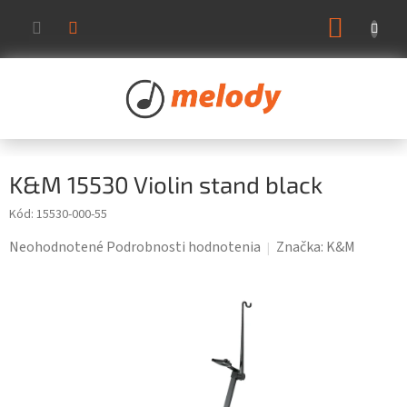
Prejsť
NÁKUP
na
KOŠÍK
obsah
K&M 15530 Violin stand black
Kód:
15530-000-55
Priemerné
Neohodnotené
Podrobnosti hodnotenia
Značka:
K&M
hodnotenie
produktu
je
0,0
z
5
hviezdičiek.