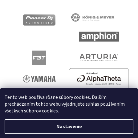
Tento web používa rôzne súbory cookies. Ďalším
prechádzaním tohto webu vyjadrujete súhlas používaním
všetkých súborov cookies.
Vytvoril Shoptet
Nastavenie