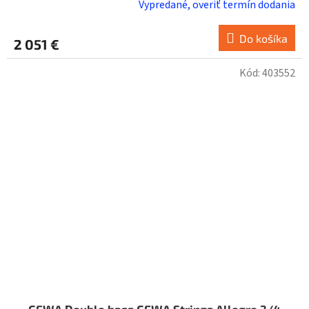
Vypredané, overiť termín dodania
Do košíka
2 051 €
Kód:
403552
GEWA Double bass GEWA Strings Allegro 3/4