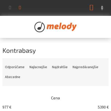
Prejsť
NÁKUP
na
KOŠÍK
obsah
Kontrabasy
R
a
Odporúčame
Najlacnejšie
Najdrahšie
Najpredávanejšie
d
e
Abecedne
n
i
e
Cena
p
r
977
€
5390
€
o