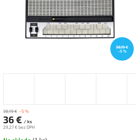
38,19 €
–5 %
38,19 €
–5 %
36 €
/ ks
29,27 € bez DPH
Jednotková