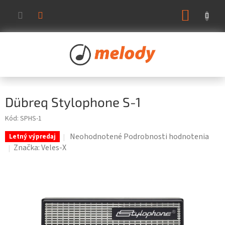
Prejsť
NÁKUP
na
KOŠÍK
obsah
Dübreq Stylophone S-1
Kód:
SPHS-1
Priemerné
Neohodnotené
Podrobnosti hodnotenia
Letný výpredaj
hodnotenie
Značka:
Veles-X
produktu
je
0,0
z
5
hviezdičiek.