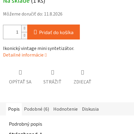
Na sklade
(
1 ks
)
cena:
Môžeme doručiť do:
11.8.2026
Pridať do košíka
Ikonický vintage mini syntetizátor.
Detailné informácie
OPÝTAŤ SA
STRÁŽIŤ
ZDIEĽAŤ
Popis
Podobné (6)
Hodnotenie
Diskusia
Podrobný popis