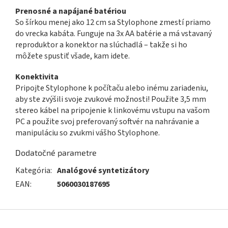
Prenosné a napájané batériou
So šírkou menej ako 12 cm sa Stylophone zmestí priamo
do vrecka kabáta. Funguje na 3x AA batérie a má vstavaný
reproduktor a konektor na slúchadlá – takže si ho
môžete spustiť všade, kam idete.
Konektivita
Pripojte Stylophone k počítaču alebo inému zariadeniu,
aby ste zvýšili svoje zvukové možnosti! Použite 3,5 mm
stereo kábel na pripojenie k linkovému vstupu na vašom
PC a použite svoj preferovaný softvér na nahrávanie a
manipuláciu so zvukmi vášho Stylophone.
Dodatočné parametre
Kategória
:
Analógové syntetizátory
EAN
:
5060030187695
Z
á