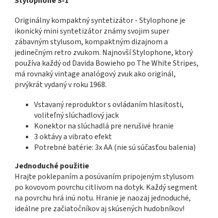
Stylophone S-1
Originálny kompaktný syntetizátor - Stylophone je
ikonický mini syntetizátor známy svojim super
zábavným stylusom, kompaktným dizajnom a
jedinečným retro zvukom. Najnovší Stylophone, ktorý
používa každý od Davida Bowieho po The White Stripes,
má rovnaký vintage analógový zvuk ako originál,
prvýkrát vydaný v roku 1968.
Vstavaný reproduktor s ovládaním hlasitosti,
voliteľný slúchadlový jack
Konektor na slúchadlá pre nerušivé hranie
3 oktávy a vibrato efekt
Potrebné batérie: 3x AA (nie sú súčasťou balenia)
Jednoduché použitie
Hrajte poklepaním a posúvaním pripojeným stylusom
po kovovom povrchu citlivom na dotyk. Každý segment
na povrchu hrá inú notu. Hranie je naozaj jednoduché,
ideálne pre začiatočníkov aj skúsených hudobníkov!