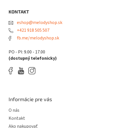
p
ä
KONTAKT
t
eshop@melodyshop.sk
i
e
+421 918 505 507
fb.me/melodyshop.sk
PO - PI: 9.00 - 17.00
(dostupný telefonicky)
Informácie pre vás
O nás
Kontakt
Ako nakupovať