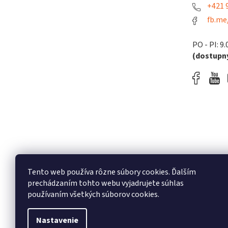
+421 9
fb.me
PO - PI: 9.
(dostupný
Tento web používa rôzne súbory cookies. Ďalším
prechádzaním tohto webu vyjadrujete súhlas
používaním všetkých súborov cookies.
Nastavenie