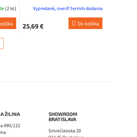
ade
(
2 ks
)
Vypredané, overiť termín dodania
košíka
Do košíka
25,69 €
A ŽILINA
SHOWROOM
BRATISLAVA
a 490/122
Smrečianska 20
ina