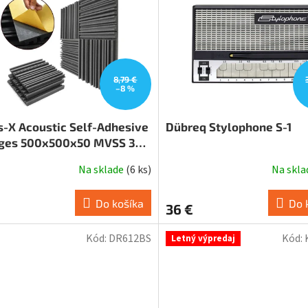
8,79 €
–8 %
s-X Acoustic Self-Adhesive
Dübreq Stylophone S-1
es 500x500x50 MVSS 302
/NBR
Na sklade
(
6 ks
)
Na skl
Do košíka
Do 
36 €
Kód:
DR612BS
Kód:
Letný výpredaj