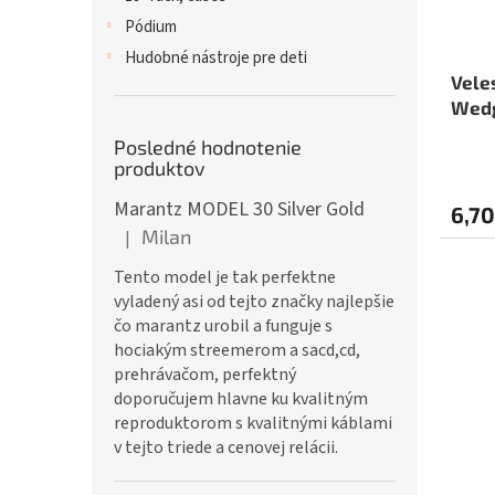
Pódium
Hudobné nástroje pre deti
Vele
Wed
Posledné hodnotenie
produktov
Marantz MODEL 30 Silver Gold
6,70
Milan
|
Hodnotenie produktu je 5 z 5 hviezdičiek.
Tento model je tak perfektne
vyladený asi od tejto značky najlepšie
čo marantz urobil a funguje s
hociakým streemerom a sacd,cd,
prehrávačom, perfektný
doporučujem hlavne ku kvalitným
reproduktorom s kvalitnými káblami
v tejto triede a cenovej relácii.