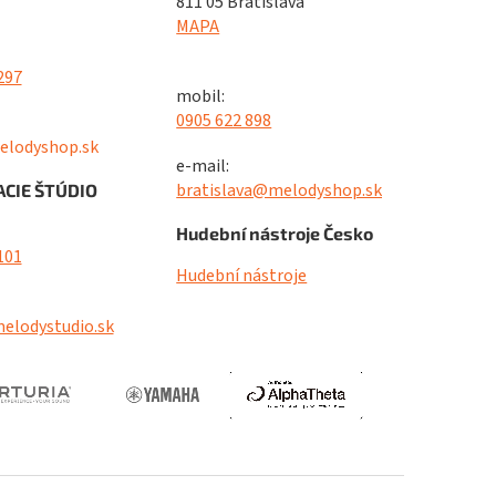
811 05 Bratislava
MAPA
297
mobil:
0905 622 898
elodyshop.sk
e-mail:
bratislava@melodyshop.sk
CIE ŠTÚDIO
Hudební nástroje Česko
101
Hudební nástroje
elodystudio.sk