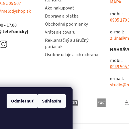
Kontakt
v
MAPA
18 505 507
ý
Ako nakupovať
/melodyshop.sk
p
mobil:
Doprava a platba
i
0905 170 
s
Obchodné podmienky
00 - 17.00
u
 telefonicky)
e-mail:
Vrátenie tovaru
zilina@m
Reklamačný a záručný
poriadok
NAHRÁVA
Osobné údaje a ich ochrana
mobil:
0949 505 
e-mail:
studio@m
Odmietnuť
Súhlasím