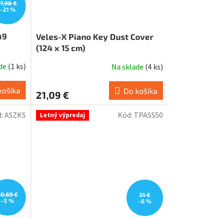
17,90 €
–21 %
49
Veles-X Piano Key Dust Cover
(124 x 15 cm)
ade
(
1 ks
)
Na sklade
(
4 ks
)
košíka
Do košíka
21,09 €
d:
ASZKS
Kód:
TPASS50
Letný výpredaj
30,69 €
31 €
–5 %
–6 %