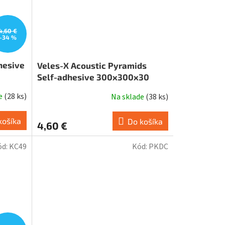
4,60 €
–34 %
hesive
Veles-X Acoustic Pyramids
Self-adhesive 300x300x30
de
(
28 ks
)
Na sklade
(
38 ks
)
košíka
Do košíka
4,60 €
ód:
KC49
Kód:
PKDC