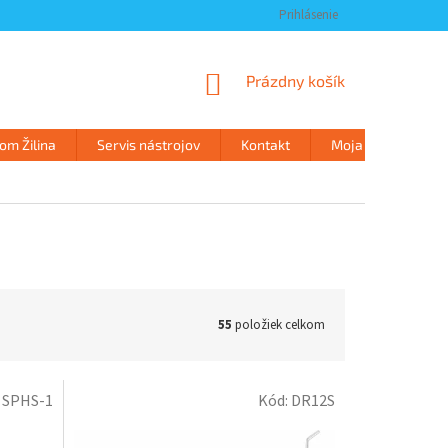
Prihlásenie
NÁKUPNÝ
Prázdny košík
KOŠÍK
m Žilina
Servis nástrojov
Kontakt
Moja objednávka
55
položiek celkom
:
SPHS-1
Kód:
DR12S