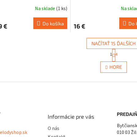
Na sklade
(
1 ks
)
Na skl
Do košíka
Do 
9 €
16 €
NAČÍTAŤ 15 ĎALŠÍCH
S
1
4
t
O
r
v
á
HORE
l
n
á
k
d
o
a
v
c
a
i
n
i
e
e
p
T
PREDAJŇ
r
Informácie pre vás
v
Bytčiansk
k
O nás
lodyshop.sk
010 03 Žil
y