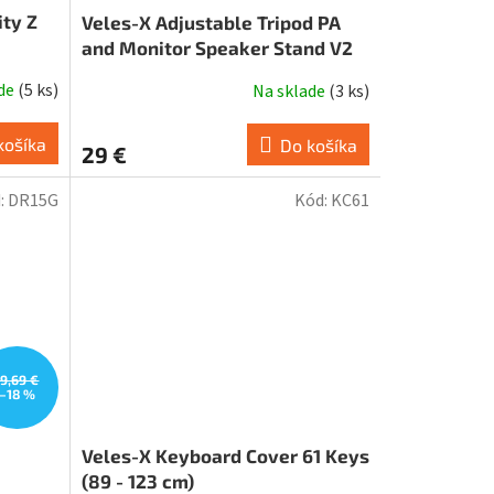
ity Z
Veles-X Adjustable Tripod PA
and Monitor Speaker Stand V2
ade
(
5 ks
)
Na sklade
(
3 ks
)
košíka
Do košíka
29 €
:
DR15G
Kód:
KC61
19,69 €
–18 %
Veles-X Keyboard Cover 61 Keys
(89 - 123 cm)