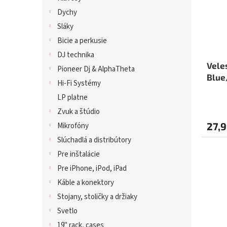
Dychy
Sláky
Bicie a perkusie
DJ technika
Vele
Pioneer Dj & AlphaTheta
Blue
Hi-Fi Systémy
LP platne
Zvuk a štúdio
27,9
Mikrofóny
Slúchadlá a distribútory
Pre inštalácie
Pre iPhone, iPod, iPad
Káble a konektory
Stojany, stoličky a držiaky
Svetlo
19" rack, cases