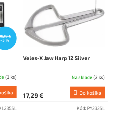
38,19 €
–5 %
Veles-X Jaw Harp 12 Silver
ade
(
1 ks
)
Na sklade
(
3 ks
)
košíka
Do košíka
17,29 €
KL335SL
Kód:
PY333SL