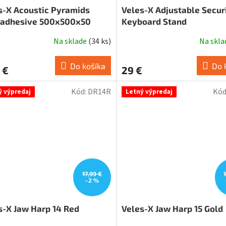
s-X Acoustic Pyramids
Veles-X Adjustable Secur
-adhesive 500x500x50
Keyboard Stand
Na sklade
(
34 ks
)
Na skl
Do košíka
Do 
 €
29 €
Kód:
DR14R
Kód
ý výpredaj
Letný výpredaj
17,99 €
–2 %
s-X Jaw Harp 14 Red
Veles-X Jaw Harp 15 Gold