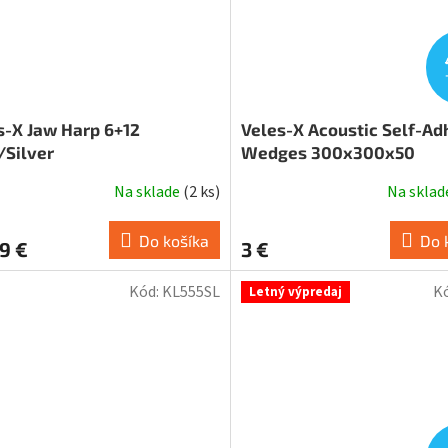
s-X Jaw Harp 6+12
Veles-X Acoustic Self-Ad
/Silver
Wedges 300x300x50
Na sklade
(
2 ks
)
Na skla
Do košíka
Do 
9 €
3 €
Kód:
KL555SL
K
Letný výpredaj