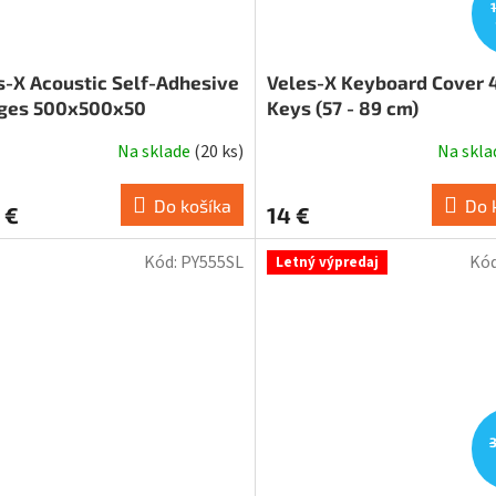
s-X Acoustic Self-Adhesive
Veles-X Keyboard Cover 
ges 500x500x50
Keys (57 - 89 cm)
Na sklade
(
20 ks
)
Na skl
Do košíka
Do 
 €
14 €
Kód:
PY555SL
Kó
Letný výpredaj