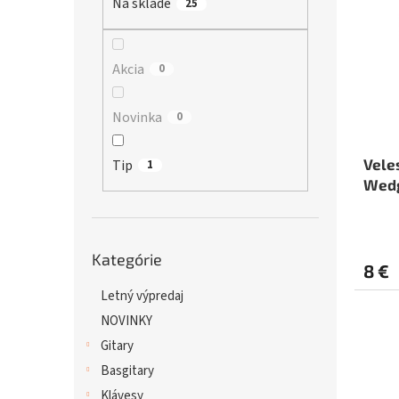
Na sklade
p
25
i
r
s
o
p
d
r
Akcia
0
u
o
k
d
Novinka
0
t
u
o
k
v
t
Vele
Tip
1
o
Wedg
v
- SE
Preskočiť
Kategórie
kategórie
8 €
Letný výpredaj
NOVINKY
Gitary
Basgitary
Klávesy