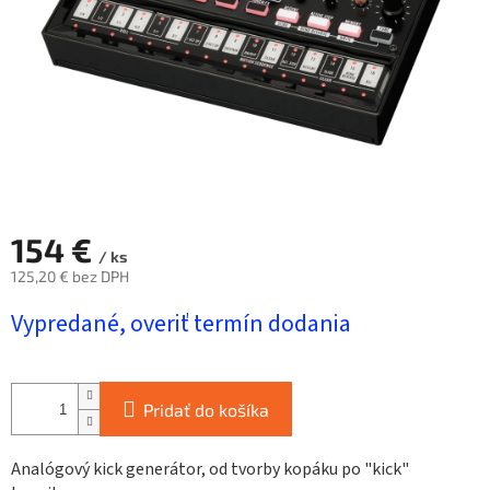
154 €
/ ks
125,20 € bez DPH
Jednotková
Vypredané, overiť termín dodania
cena:
Pridať do košíka
Analógový kick generátor, od tvorby kopáku po "kick"