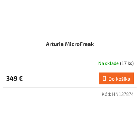
Arturia MicroFreak
Na sklade
(
17 ks
)
349 €
Do košíka
Kód:
HN137874