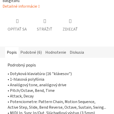
basgitaru.
Detailné informácie
OPÝTAŤ SA
STRÁŽIŤ
ZDIEĽAŤ
Popis
Podobné (6)
Hodnotenie
Diskusia
Podrobný popis
• Dotyková klaviatúra (16 "klávesov")
• 1-hlasová polyfónia
• Analógový tone, analógový drive
• Pitch/Octave, Bend, Time
• Attack, Decay
• Potenciometre: Pattern Chain, Motion Sequence,
Active Step, Slide, Bend Reverse, Octave, Sustain, Swing...
• MIDI In, Sync In/Out, Slúchadlový výstup (3,5mm)