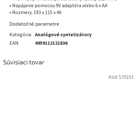
• Napájanie pomocou 9V adaptéra alebo 6 x AA
• Rozmery: 193 x 115 x 46
Dodatočné parametre
Kategória
:
Analógové syntetizátory
EAN
:
4959112121836
Súvisiaci tovar
Kód:
570101