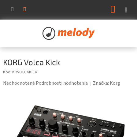
Prejsť
NÁKUP
na
KOŠÍK
obsah
KORG Volca Kick
Kód:
KRVOLCAKICK
Priemerné
Neohodnotené
Podrobnosti hodnotenia
Značka:
Korg
hodnotenie
produktu
je
0,0
z
5
hviezdičiek.