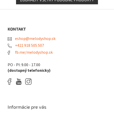
Z
á
p
ä
KONTAKT
t
eshop@melodyshop.sk
i
e
+421 918 505 507
fb.me/melodyshop.sk
PO - PI: 9.00 - 17.00
(dostupný telefonicky)
Informácie pre vás