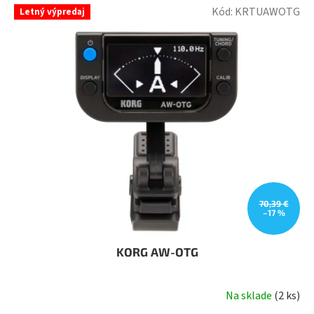
Kód:
KRTUAWOTG
Letný výpredaj
70,39 €
–17 %
KORG AW-OTG
Na sklade
(
2 ks
)