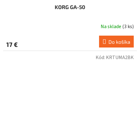
KORG GA-50
Na sklade
(
3 ks
)
Do košíka
17 €
Kód:
KRTUMA2BK