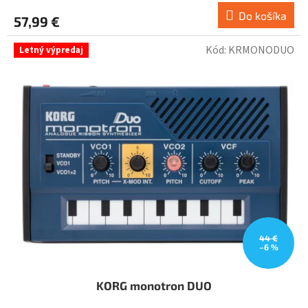
Do košíka
57,99 €
Kód:
KRMONODUO
Letný výpredaj
44 €
–6 %
KORG monotron DUO