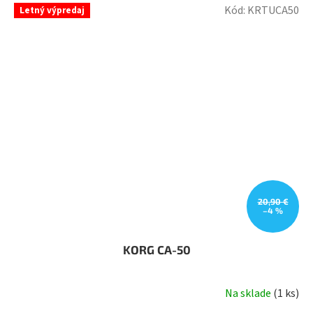
Kód:
KRTUCA50
Letný výpredaj
20,90 €
–4 %
KORG CA-50
Na sklade
(
1 ks
)