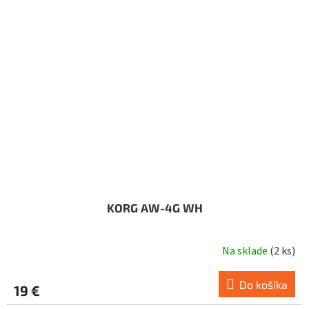
KORG AW-4G WH
Na sklade
(
2 ks
)
Do košíka
19 €