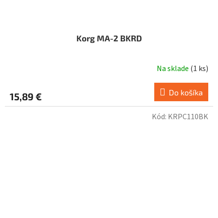
Korg MA-2 BKRD
Na sklade
(
1 ks
)
Do košíka
15,89 €
Kód:
KRPC110BK