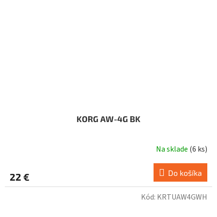
KORG AW-4G BK
Na sklade
(
6 ks
)
Do košíka
22 €
Kód:
KRTUAW4GWH