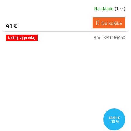
Na sklade
(
1 ks
)
Do košíka
41 €
Kód:
KRTUGA50
Letný výpredaj
18,91 €
–10 %