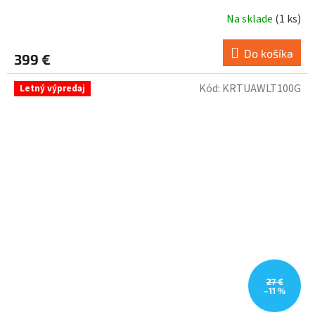
Na sklade
(
1 ks
)
Do košíka
399 €
Kód:
KRTUAWLT100G
Letný výpredaj
27 €
–11 %