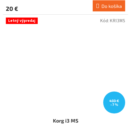
Do košíka
20 €
Kód:
KRI3MS
Letný výpredaj
433 €
–7 %
Korg i3 MS