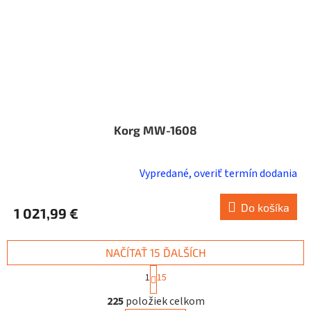
Korg MW-1608
Vypredané, overiť termín dodania
Do košíka
1 021,99 €
NAČÍTAŤ 15 ĎALŠÍCH
S
1
15
t
O
r
225
položiek celkom
v
á