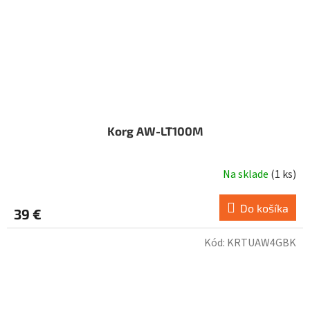
Korg AW-LT100M
Na sklade
(
1 ks
)
Do košíka
39 €
Kód:
KRTUAW4GBK