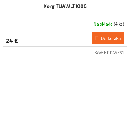
Korg TUAWLT100G
Na sklade
(
4 ks
)
Do košíka
24 €
Kód:
KRPA5X61