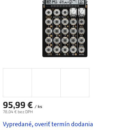
95,99 €
/ ks
78,04 € bez DPH
Jednotková
Vypredané, overiť termín dodania
cena: