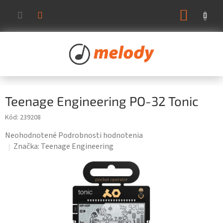
Prejsť
NÁKUP
na
KOŠÍK
obsah
Teenage Engineering PO-32 Tonic
Kód:
239208
Priemerné
Neohodnotené
Podrobnosti hodnotenia
hodnotenie
Značka:
Teenage Engineering
produktu
je
0,0
z
5
hviezdičiek.