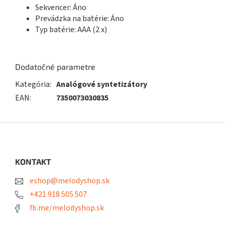
Sekvencer: Áno
Prevádzka na batérie: Áno
Typ batérie: AAA (2 x)
Dodatočné parametre
Kategória
:
Analógové syntetizátory
EAN
:
7350073030835
Z
á
p
ä
KONTAKT
t
eshop@melodyshop.sk
i
e
+421 918 505 507
fb.me/melodyshop.sk