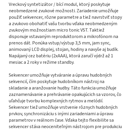
Vreckový syntetizátor / bící modul, ktorý poskytuje
neobmedzené zvukové možnosti. Zariadenie umožňuje
použiť sekvencer, rôzne parametre a tiež navrstviť stopy
a zvukovo obohatiť vašu tvorbu vďaka neobmedzeným
zvukovým možnostiam micro tonic VST. Taktiež
disponuje vstavaným reproduktorom a mikrofónom na
prenos dát. Ponúka vstup/výstup 3,5 mm, jam sync,
animovaný LCD displej, stojan, hodiny a navyše aj budík.
Napájaný cez batériu (2xAAA), ktorá zaručí výdrž až 1
mesiac a 2 roky v režime standby.
Sekvencer umožňuje vytváranie a úpravu hudobných
sekvencií, čím poskytuje hudobníkom nástroj na
skladanie a aranžovanie hudby. Táto funkcia umožňuje
zaznamenávanie a prehrávanie opakujúcich sa vzorov, čo
uľahčuje tvorbu komplexných rytmov a melódií.
Sekvencer tiež umožňuje vrstvenie rôznych hudobných
prvkov, synchronizáciu s inými zariadeniami a úpravu
parametrov v reálnom čase. Vďaka tejto flexibilite sa
sekvencer stáva neoceniteľným nástrojom pre produkciu