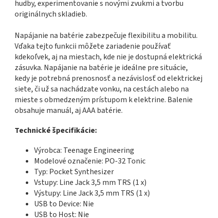
hudby, experimentovanie s novými zvukmi a tvorbu
originálnych skladieb.
Napájanie na batérie zabezpečuje flexibilitu a mobilitu.
Vďaka tejto funkcii môžete zariadenie používať
kdekoľvek, aj na miestach, kde nie je dostupná elektrická
zásuvka. Napájanie na batérie je ideálne pre situácie,
kedy je potrebná prenosnosť a nezávislosť od elektrickej
siete, či už sa nachádzate vonku, na cestách alebo na
mieste s obmedzeným prístupom k elektrine. Balenie
obsahuje manuál, aj AAA batérie.
Technické špecifikácie:
Výrobca: Teenage Engineering
Modelové označenie: PO-32 Tonic
Typ: Pocket Synthesizer
Vstupy: Line Jack 3,5 mm TRS (1 x)
Výstupy: Line Jack 3,5 mm TRS (1 x)
USB to Device: Nie
USB to Host: Nie