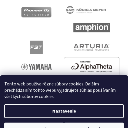
Tento web používa rôzne súbory cookies. Ďalším
prechádzaním tohto webu vyjadrujete súhlas používaním
všetkých súborov cookies.
Vytvoril Shoptet
Nastavenie
Copyright 2026
melodyshop.sk
. Všetky práva vyhradené.