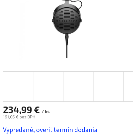
234,99 €
/ ks
191,05 € bez DPH
Jednotková
Vypredané, overiť termín dodania
cena: