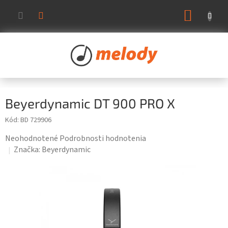
Prejsť
NÁKUP
na
KOŠÍK
obsah
Beyerdynamic DT 900 PRO X
Kód:
BD 729906
Priemerné
Neohodnotené
Podrobnosti hodnotenia
hodnotenie
Značka:
Beyerdynamic
produktu
je
0,0
z
5
hviezdičiek.