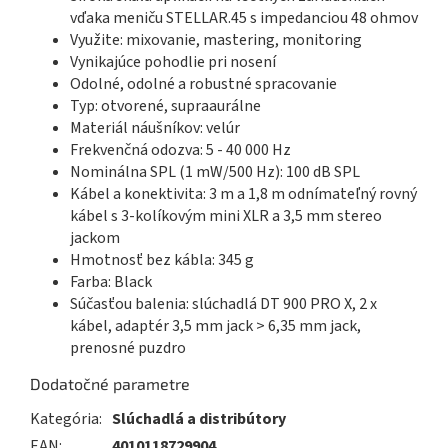
vďaka meniču STELLAR.45 s impedanciou 48 ohmov
Využite: mixovanie, mastering, monitoring
Vynikajúce pohodlie pri nosení
Odolné, odolné a robustné spracovanie
Typ: otvorené, supraaurálne
Materiál náušníkov: velúr
Frekvenčná odozva: 5 - 40 000 Hz
Nominálna SPL (1 mW/500 Hz): 100 dB SPL
Kábel a konektivita: 3 m a 1,8 m odnímateľný rovný
kábel s 3-kolíkovým mini XLR a 3,5 mm stereo
jackom
Hmotnosť bez kábla: 345 g
Farba: Black
Súčasťou balenia: slúchadlá DT 900 PRO X, 2 x
kábel, adaptér 3,5 mm jack > 6,35 mm jack,
prenosné puzdro
Dodatočné parametre
Kategória
:
Slúchadlá a distribútory
EAN
:
4010118729904