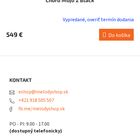
Chord Mojo 2 Black
Vypredané, overiť termín dodania
549 €
Do košíka
Z
á
p
ä
KONTAKT
t
eshop@melodyshop.sk
i
e
+421 918 505 507
fb.me/melodyshop.sk
PO - PI: 9.00 - 17.00
(dostupný telefonicky)