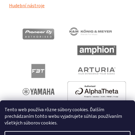
Hudební nástroje
Tento web používa rôzne súbory cookies. Ďalším
prechádzaním tohto webu vyjadrujete súhlas používaním
všetkých súborov cookies.
Vytvoril Shoptet