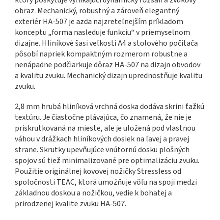
ktorý poskytuje vynikajúci dynamický rozsah a zvukový
obraz. Mechanický, robustný a zároveň elegantný
exteriér HA-507 je azda najzreteľnejším príkladom
konceptu „forma nasleduje funkciu“ v priemyselnom
dizajne. Hliníkové šasi veľkosti A4 a stolového počítača
pôsobí napriek kompaktným rozmerom robustne a
nenápadne podčiarkuje dôraz HA-507 na dizajn obvodov
a kvalitu zvuku. Mechanický dizajn uprednostňuje kvalitu
zvuku.
2,8 mm hrubá hliníková vrchná doska dodáva skrini ťažkú
​​textúru. Je čiastočne plávajúca, čo znamená, že nie je
priskrutkovaná na mieste, ale je uložená pod vlastnou
váhou v drážkach hliníkových dosiek na ľavej a pravej
strane. Skrutky upevňujúce vnútornú dosku plošných
spojov sú tiež minimalizované pre optimalizáciu zvuku.
Použitie originálnej kovovej nožičky Stressless od
spoločnosti TEAC, ktorá umožňuje vôľu na spoji medzi
základnou doskou a nožičkou, vedie k bohatej a
prirodzenej kvalite zvuku HA-507.