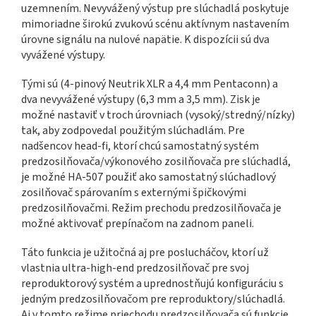
uzemnením. Nevyvážený výstup pre slúchadlá poskytuje
mimoriadne širokú zvukovú scénu aktívnym nastavením
úrovne signálu na nulové napätie. K dispozícii sú dva
vyvážené výstupy.
Tými sú (4-pinový Neutrik XLR a 4,4 mm Pentaconn) a
dva nevyvážené výstupy (6,3 mm a 3,5 mm). Zisk je
možné nastaviť v troch úrovniach (vysoký/stredný/nízky)
tak, aby zodpovedal použitým slúchadlám. Pre
nadšencov head-fi, ktorí chcú samostatný systém
predzosilňovača/výkonového zosilňovača pre slúchadlá,
je možné HA-507 použiť ako samostatný slúchadlový
zosilňovač spárovaním s externými špičkovými
predzosilňovačmi. Režim prechodu predzosilňovača je
možné aktivovať prepínačom na zadnom paneli.
Táto funkcia je užitočná aj pre poslucháčov, ktorí už
vlastnia ultra-high-end predzosilňovač pre svoj
reproduktorový systém a uprednostňujú konfiguráciu s
jedným predzosilňovačom pre reproduktory/slúchadlá.
Aj v tomto režime priechodu predzosilňovača sú funkcie