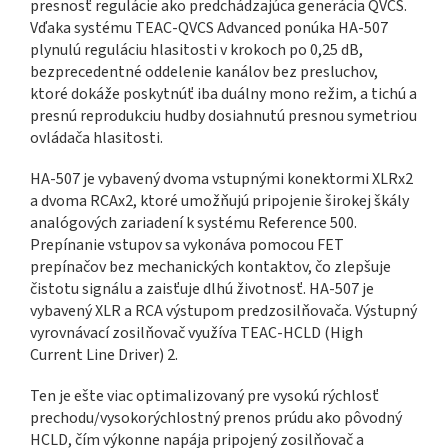
presnosť regulácie ako predchádzajúca generácia QVCS.
Vďaka systému TEAC-QVCS Advanced ponúka HA-507
plynulú reguláciu hlasitosti v krokoch po 0,25 dB,
bezprecedentné oddelenie kanálov bez presluchov,
ktoré dokáže poskytnúť iba duálny mono režim, a tichú a
presnú reprodukciu hudby dosiahnutú presnou symetriou
ovládača hlasitosti.
HA-507 je vybavený dvoma vstupnými konektormi XLRx2
a dvoma RCAx2, ktoré umožňujú pripojenie širokej škály
analógových zariadení k systému Reference 500.
Prepínanie vstupov sa vykonáva pomocou FET
prepínačov bez mechanických kontaktov, čo zlepšuje
čistotu signálu a zaisťuje dlhú životnosť. HA-507 je
vybavený XLR a RCA výstupom predzosilňovača. Výstupný
vyrovnávací zosilňovač využíva TEAC-HCLD (High
Current Line Driver) 2.
Ten je ešte viac optimalizovaný pre vysokú rýchlosť
prechodu/vysokorýchlostný prenos prúdu ako pôvodný
HCLD, čím výkonne napája pripojený zosilňovač a