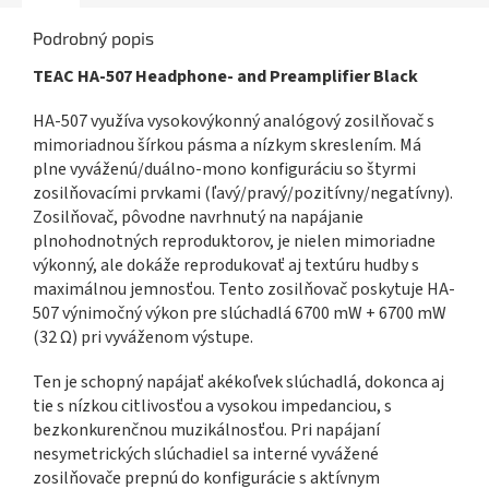
Podrobný popis
TEAC HA-507 Headphone- and Preamplifier Black
HA-507 využíva vysokovýkonný analógový zosilňovač s
mimoriadnou šírkou pásma a nízkym skreslením. Má
plne vyváženú/duálno-mono konfiguráciu so štyrmi
zosilňovacími prvkami (ľavý/pravý/pozitívny/negatívny).
Zosilňovač, pôvodne navrhnutý na napájanie
plnohodnotných reproduktorov, je nielen mimoriadne
výkonný, ale dokáže reprodukovať aj textúru hudby s
maximálnou jemnosťou. Tento zosilňovač poskytuje HA-
507 výnimočný výkon pre slúchadlá 6700 mW + 6700 mW
(32 Ω) pri vyváženom výstupe.
Ten je schopný napájať akékoľvek slúchadlá, dokonca aj
tie s nízkou citlivosťou a vysokou impedanciou, s
bezkonkurenčnou muzikálnosťou. Pri napájaní
nesymetrických slúchadiel sa interné vyvážené
zosilňovače prepnú do konfigurácie s aktívnym