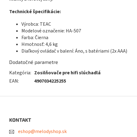
Technické špecifikácie:
Výrobca: TEAC
Modelové označenie: HA-507
Farba: Čierna
Hmotnosť: 4,6 kg
Diaľkový ovládač v balení: Áno, s batériami (2x AAA)
Dodatočné parametre
Kategória
:
Zosilňovače pre hifi slúchadlá
EAN
:
4907034225255
Z
á
p
ä
KONTAKT
t
eshop@melodyshop.sk
i