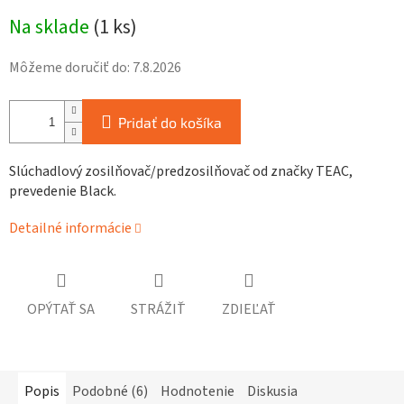
Jednotková
Na sklade
(
1 ks
)
cena:
Môžeme doručiť do:
7.8.2026
Pridať do košíka
Slúchadlový zosilňovač/predzosilňovač od značky TEAC,
prevedenie Black.
Detailné informácie
OPÝTAŤ SA
STRÁŽIŤ
ZDIEĽAŤ
Popis
Podobné (6)
Hodnotenie
Diskusia