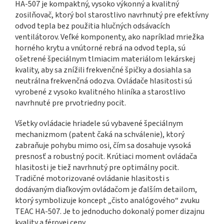
HA-507 je kompaktný, vysoko výkonný a kvalitný
zosilňovač, ktorý bol starostlivo navrhnutý pre efektívny
odvod tepla bez použitia hlučných odsávacích
ventilátorov. Veľké komponenty, ako napríklad mriežka
horného krytu a vnútorné rebrá na odvod tepla, sú
ošetrené špeciálnym tlmiacim materiálom lekárskej
kvality, aby sa znížili frekvenčné špičky a dosiahla sa
neutrálna frekvenčná odozva. Ovládače hlasitosti sú
vyrobené z vysoko kvalitného hliníka a starostlivo
navrhnuté pre prvotriedny pocit.
Všetky ovládacie hriadele sú vybavené špeciálnym
mechanizmom (patent čaká na schválenie), ktorý
zabraňuje pohybu mimo osi, čím sa dosahuje vysoká
presnosť a robustný pocit. Krútiaci moment ovládača
hlasitosti je tiež navrhnutý pre optimálny pocit.
Tradičné motorizované ovládanie hlasitosti s
dodávaným diaľkovým ovládačom je ďalším detailom,
ktorý symbolizuje koncept „čisto analógového“ zvuku
TEAC HA-507. Je to jednoducho dokonalý pomer dizajnu
kvality a férovej ceny.