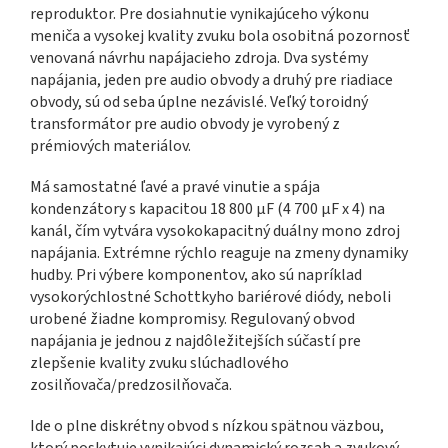
reproduktor. Pre dosiahnutie vynikajúceho výkonu
meniča a vysokej kvality zvuku bola osobitná pozornosť
venovaná návrhu napájacieho zdroja. Dva systémy
napájania, jeden pre audio obvody a druhý pre riadiace
obvody, sú od seba úplne nezávislé. Veľký toroidný
transformátor pre audio obvody je vyrobený z
prémiových materiálov.
Má samostatné ľavé a pravé vinutie a spája
kondenzátory s kapacitou 18 800 µF (4 700 µF x 4) na
kanál, čím vytvára vysokokapacitný duálny mono zdroj
napájania. Extrémne rýchlo reaguje na zmeny dynamiky
hudby. Pri výbere komponentov, ako sú napríklad
vysokorýchlostné Schottkyho bariérové ​​diódy, neboli
urobené žiadne kompromisy. Regulovaný obvod
napájania je jednou z najdôležitejších súčastí pre
zlepšenie kvality zvuku slúchadlového
zosilňovača/predzosilňovača.
Ide o plne diskrétny obvod s nízkou spätnou väzbou,