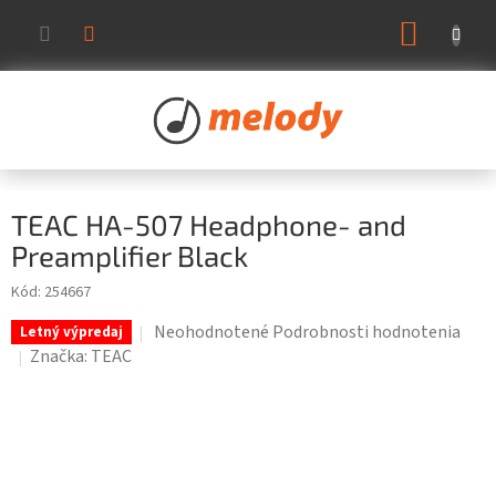
Prejsť
NÁKUP
na
KOŠÍK
obsah
TEAC HA-507 Headphone- and
Preamplifier Black
Kód:
254667
Priemerné
Neohodnotené
Podrobnosti hodnotenia
Letný výpredaj
hodnotenie
Značka:
TEAC
produktu
je
0,0
z
5