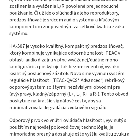
zosilnenia a vyváženia L/R povolené pre jednoduché
používanie. Či už ide o slúchadlá alebo reproduktory,
predzosilňovač je srdcom audio systému a kľúčovým
komponentom zodpovedným za celkovú kvalitu zvuku
systému.
HA-507 je vysoko kvalitný, kompaktný predzosilňovač,
ktorý kombinuje vynikajúce odborné znalosti TEAC v
oblasti audio dizajnu v plne vyváženej/duálne mono
konfigurácii a poskytuje tak bezprecedentný, vysoko
kvalitný posluchový zážitok. Novo sme vyvinuli systém
regulácie hlasitosti „TEAC-QVCS* Advanced“, rebríkový
odporový systém so štyrmi nezávislými obvodmi pre
ľavý/pravý, kladný/záporný (L+, L-, R+ a R-). Tento obvod
poskytuje najkratšie signálové cesty, aby sa
minimalizovala degradácia zvukového signálu.
Odporový prvok vo vnútri ovládača hlasitosti, vyvinutý s
použitím najnovšej polovodičovej technológie, je
mimoriadne presný a dosahuje ešte vyššiu kvalitu zvuku a