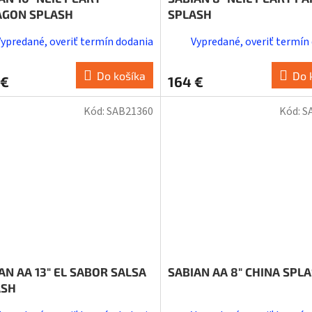
AGON SPLASH
SPLASH
Vypredané, overiť termín dodania
Vypredané, overiť termín
Do košíka
Do 
 €
164 €
Kód:
SAB21360
Kód:
S
AN AA 13" EL SABOR SALSA
SABIAN AA 8" CHINA SPL
ASH