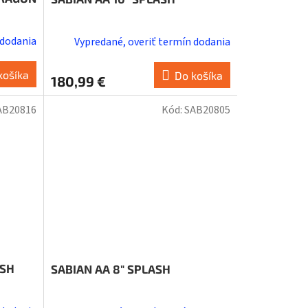
 dodania
Vypredané, overiť termín dodania
košíka
Do košíka
180,99 €
AB20816
Kód:
SAB20805
ASH
SABIAN AA 8" SPLASH