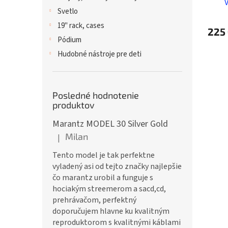
Svetlo
19" rack, cases
225
Pódium
Hudobné nástroje pre deti
Posledné hodnotenie
produktov
Marantz MODEL 30 Silver Gold
Milan
|
Hodnotenie produktu je 5 z 5 hviezdičiek.
Tento model je tak perfektne
vyladený asi od tejto značky najlepšie
čo marantz urobil a funguje s
hociakým streemerom a sacd,cd,
prehrávačom, perfektný
doporučujem hlavne ku kvalitným
reproduktorom s kvalitnými káblami