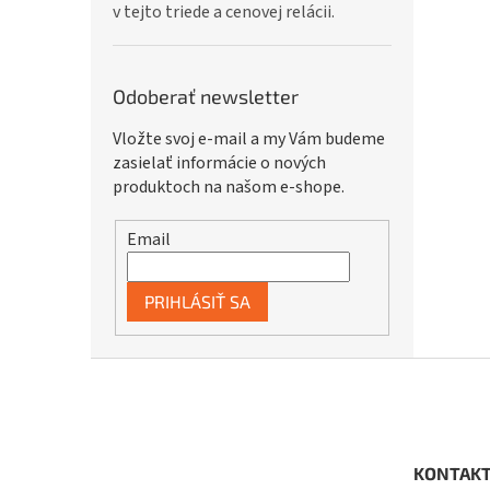
v tejto triede a cenovej relácii.
Odoberať newsletter
Vložte svoj e-mail a my Vám budeme
zasielať informácie o nových
produktoch na našom e-shope.
Email
PRIHLÁSIŤ SA
Z
á
p
ä
t
KONTAK
i