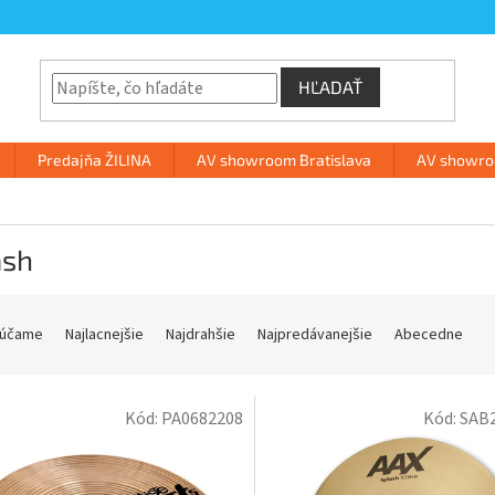
HĽADAŤ
Predajňa ŽILINA
AV showroom Bratislava
AV showroo
ash
účame
Najlacnejšie
Najdrahšie
Najpredávanejšie
Abecedne
Kód:
PA0682208
Kód:
SAB