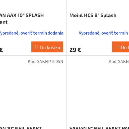
AN AAX 10" SPLASH
Meinl HCS 8" Splash
iant
Vypredané, overiť termín dodania
Vypredané, overiť termín
Do košíka
Do 
€
29 €
Kód:
SABNP1005N
Kód:
SABN
AN 10" NEIL PEART
SABIAN 8" NEIL PEART P