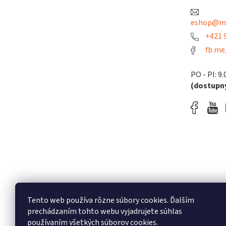
e
eshop@me
+421 9
fb.me
PO - PI: 9.
(dostupný
Tento web používa rôzne súbory cookies. Ďalším
prechádzaním tohto webu vyjadrujete súhlas
používaním všetkých súborov cookies.