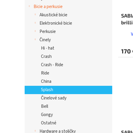
Bicie a perkusie
Akustické bicie
SABI
brill
Elektronické bicie
Perkusie
Činely
Hi - hat
170 
Crash
Crash - Ride
Ride
China
Splash
Činelové sady
Bell
Gongy
Ostatné
Hardware a stoličky
SABI