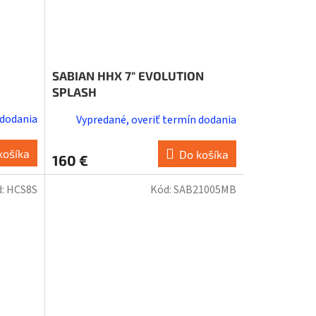
SABIAN HHX 7" EVOLUTION
SPLASH
 dodania
Vypredané, overiť termín dodania
košíka
Do košíka
160 €
d:
HCS8S
Kód:
SAB21005MB