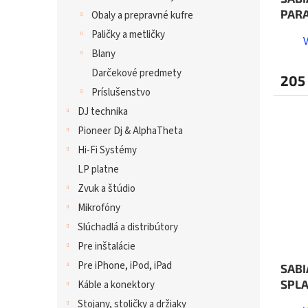
PAR
Obaly a prepravné kufre
Paličky a metličky
Blany
Darčekové predmety
205
Príslušenstvo
DJ technika
Pioneer Dj & AlphaTheta
Hi-Fi Systémy
LP platne
Zvuk a štúdio
Mikrofóny
Slúchadlá a distribútory
Pre inštalácie
Pre iPhone, iPod, iPad
SABI
SPL
Káble a konektory
Stojany, stoličky a držiaky