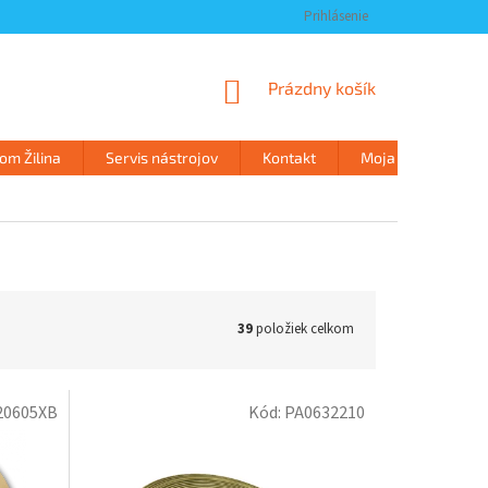
Prihlásenie
NÁKUPNÝ
Prázdny košík
KOŠÍK
m Žilina
Servis nástrojov
Kontakt
Moja objednávka
39
položiek celkom
20605XB
Kód:
PA0632210