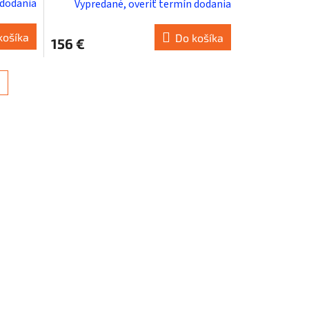
 dodania
Vypredané, overiť termín dodania
košíka
Do košíka
156 €