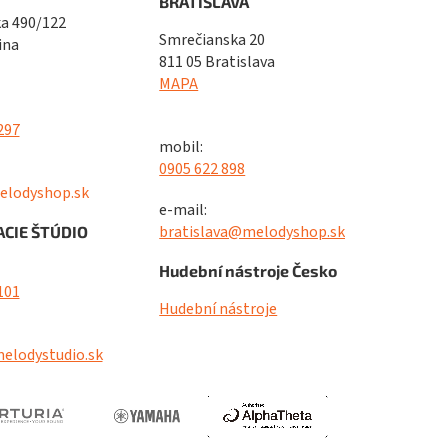
BRATISLAVA
a 490/122
Smrečianska 20
ina
811 05 Bratislava
MAPA
297
mobil:
0905 622 898
elodyshop.sk
e-mail:
bratislava@melodyshop.sk
CIE ŠTÚDIO
Hudební nástroje Česko
101
Hudební nástroje
elodystudio.sk