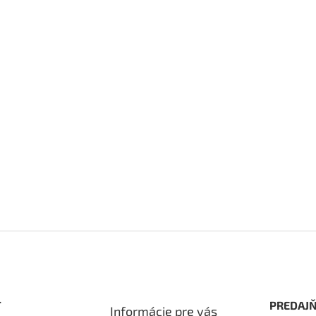
ý
p
i
s
u
T
PREDAJŇ
Informácie pre vás