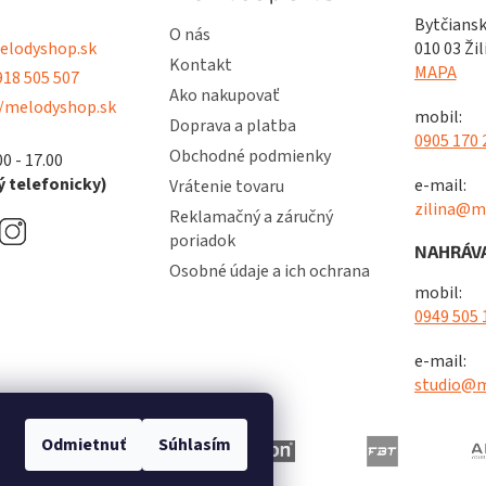
Bytčiansk
O nás
lodyshop.sk
010 03 Žil
Kontakt
MAPA
18 505 507
Ako nakupovať
/melodyshop.sk
mobil:
Doprava a platba
0905 170 
Obchodné podmienky
00 - 17.00
 telefonicky)
e-mail:
Vrátenie tovaru
zilina@m
Reklamačný a záručný
poriadok
NAHRÁVA
Osobné údaje a ich ochrana
mobil:
0949 505 
e-mail:
studio@m
Odmietnuť
Súhlasím