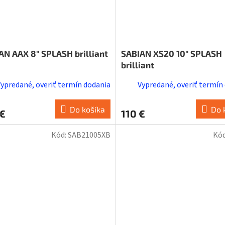
AN AAX 8" SPLASH brilliant
SABIAN XS20 10" SPLASH
brilliant
Vypredané, overiť termín dodania
Vypredané, overiť termín
Do košíka
Do 
 €
110 €
Kód:
SAB21005XB
Kó