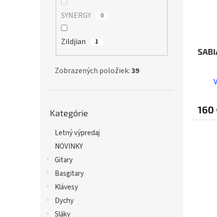
SYNERGY
0
Zildjian
1
SABI
Zobrazených položiek:
39
Preskočiť
160
Kategórie
kategórie
Letný výpredaj
NOVINKY
Gitary
Basgitary
Klávesy
Dychy
Sláky