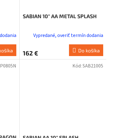
SABIAN 10" AA METAL SPLASH
 dodania
Vypredané, overiť termín dodania
košíka
Do košíka
162 €
P0805N
Kód:
SAB21005
ARAGON
SABIAN AA 10" SPLASH