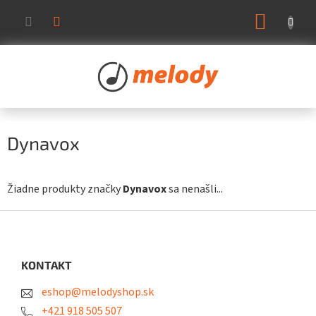
Prejsť
NÁKUP
na
KOŠÍK
obsah
Dynavox
Žiadne produkty značky
Dynavox
sa nenašli...
Z
á
p
ä
KONTAKT
t
eshop@melodyshop.sk
i
e
+421 918 505 507