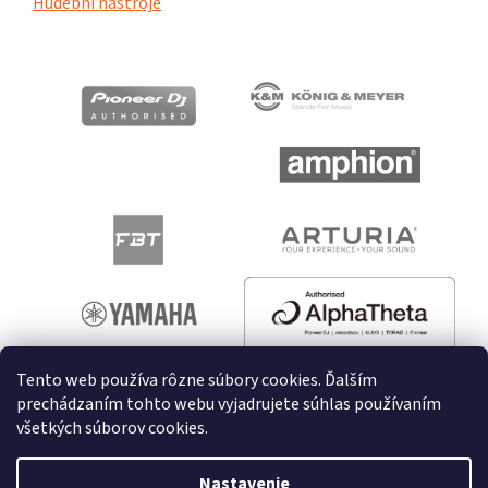
Hudební nástroje
Tento web používa rôzne súbory cookies. Ďalším
prechádzaním tohto webu vyjadrujete súhlas používaním
všetkých súborov cookies.
Vytvoril Shoptet
Nastavenie