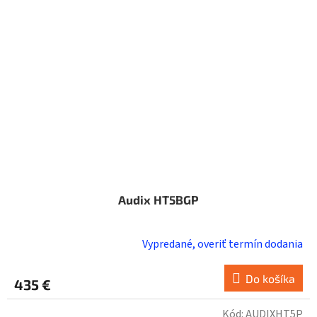
Audix HT5BGP
Vypredané, overiť termín dodania
Do košíka
435 €
Kód:
AUDIXHT5P