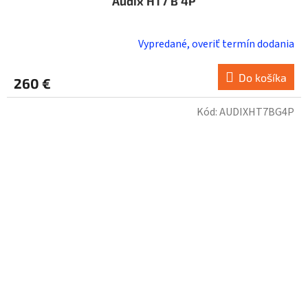
Audix HT7 B 4P
Vypredané, overiť termín dodania
Do košíka
260 €
Kód:
AUDIXHT7BG4P