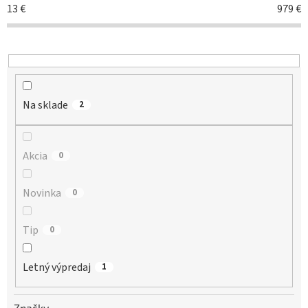
r
13
€
979
€
o
d
u
k
t
o
Na sklade
v
2
Akcia
0
Novinka
0
Tip
0
Letný výpredaj
1
Značky