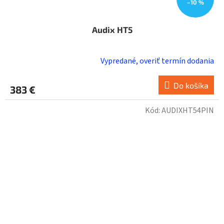
–10 %
Audix HT5
Vypredané, overiť termín dodania
Do košíka
383 €
Kód:
AUDIXHT54PIN