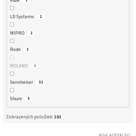
K&M
1
LD Systems
2
MIPRO
2
Rode
2
ROLAND
0
Sennheiser
52
Shure
5
Zobrazených položiek:
101
V
Kód:
AUDIXL5O