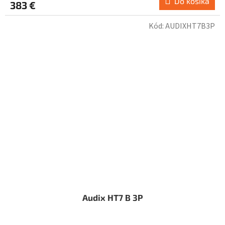
Do košíka
383 €
Kód:
AUDIXHT7B3P
Audix HT7 B 3P