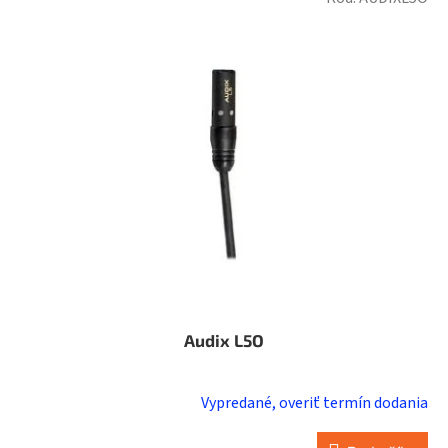
ý
p
i
s
p
r
o
d
u
k
t
o
v
Audix L5O
Vypredané, overiť termín dodania