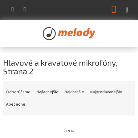
Prejsť
NÁKUP
na
KOŠÍK
obsah
Hlavové a kravatové mikrofóny
,
Strana 2
R
a
Odporúčame
Najlacnejšie
Najdrahšie
Najpredávanejšie
d
e
Abecedne
n
i
e
Cena
p