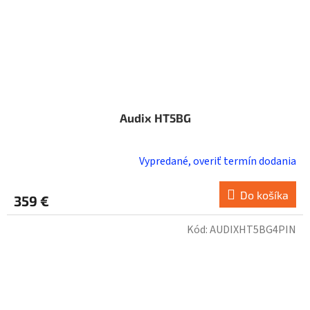
Audix HT5BG
Vypredané, overiť termín dodania
Do košíka
359 €
Kód:
AUDIXHT5BG4PIN