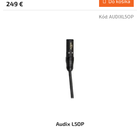
Do košíka
249 €
Kód:
AUDIXL5OP
Audix L5OP