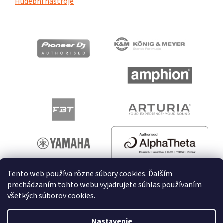
Hudební nástroje
Tento web používa rôzne súbory cookies. Ďalším
prechádzaním tohto webu vyjadrujete súhlas používaním
všetkých súborov cookies.
Vytvoril Shoptet
Nastavenie