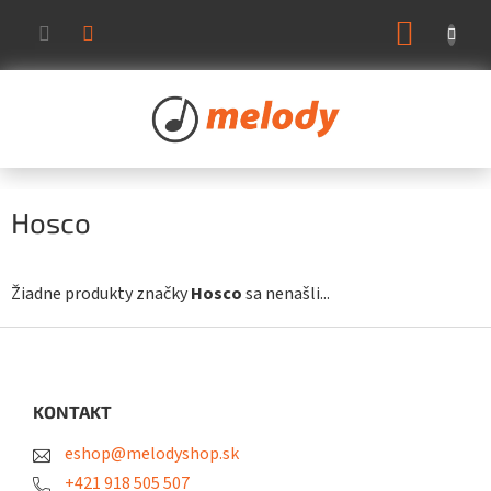
Prejsť
NÁKUP
na
KOŠÍK
obsah
Hosco
Žiadne produkty značky
Hosco
sa nenašli...
Z
á
p
ä
KONTAKT
t
eshop@melodyshop.sk
i
e
+421 918 505 507