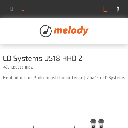
Prejsť
NÁKUP
na
KOŠÍK
obsah
LD Systems U518 HHD 2
Kód:
LDU518HHD2
Priemerné
Neohodnotené
Podrobnosti hodnotenia
Značka:
LD Systems
hodnotenie
produktu
je
0,0
z
5
hviezdičiek.