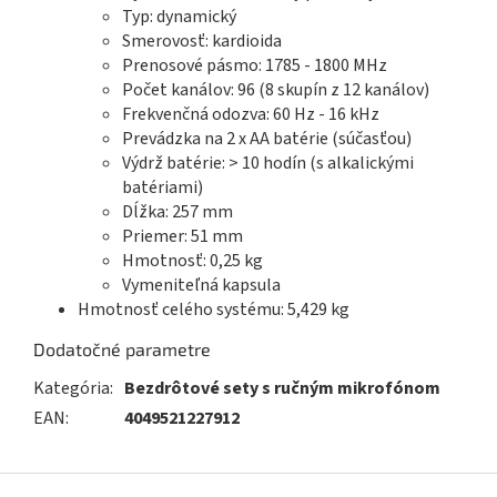
Typ: dynamický
Smerovosť: kardioida
Prenosové pásmo: 1785 - 1800 MHz
Počet kanálov: 96 (8 skupín z 12 kanálov)
Frekvenčná odozva: 60 Hz - 16 kHz
Prevádzka na 2 x AA batérie (súčasťou)
Výdrž batérie: > 10 hodín (s alkalickými
batériami)
Dĺžka: 257 mm
Priemer: 51 mm
Hmotnosť: 0,25 kg
Vymeniteľná kapsula
Hmotnosť celého systému: 5,429 kg
Dodatočné parametre
Kategória
:
Bezdrôtové sety s ručným mikrofónom
EAN
:
4049521227912
Z