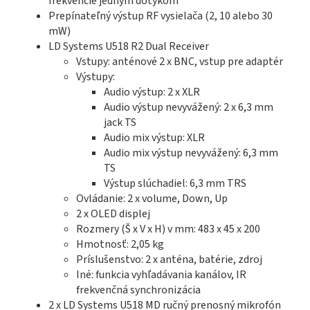
frekvencie jedným dotykom
Prepínateľný výstup RF vysielača (2, 10 alebo 30
mW)
LD Systems U518 R2 Dual Receiver
Vstupy: anténové 2 x BNC, vstup pre adaptér
Výstupy:
Audio výstup: 2 x XLR
Audio výstup nevyvážený: 2 x 6,3 mm
jack TS
Audio mix výstup: XLR
Audio mix výstup nevyvážený: 6,3 mm
TS
Výstup slúchadiel: 6,3 mm TRS
Ovládanie: 2 x volume, Down, Up
2 x OLED displej
Rozmery (Š x V x H) v mm: 483 x 45 x 200
Hmotnosť: 2,05 kg
Príslušenstvo: 2 x anténa, batérie, zdroj
Iné: funkcia vyhľadávania kanálov, IR
frekvenčná synchronizácia
2 x LD Systems U518 MD ručný prenosný mikrofón