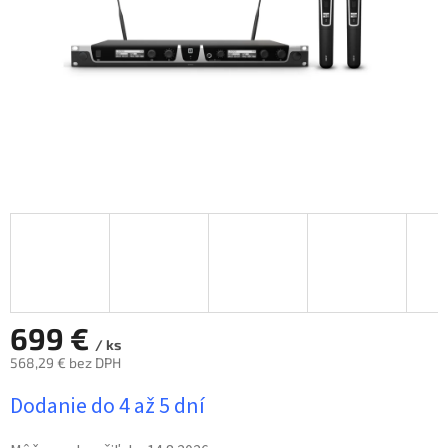
699 €
/ ks
568,29 € bez DPH
Jednotková
Dodanie do 4 až 5 dní
cena: