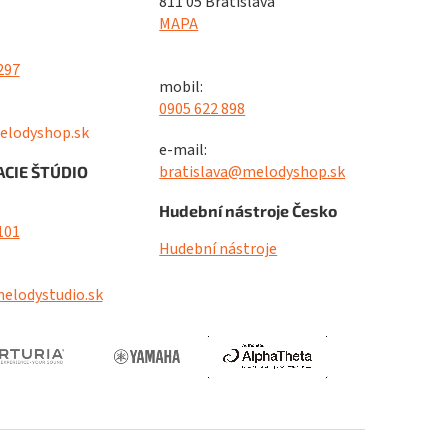
811 05 Bratislava
MAPA
297
mobil:
0905 622 898
elodyshop.sk
e-mail:
bratislava@melodyshop.sk
CIE ŠTÚDIO
Hudební nástroje Česko
101
Hudební nástroje
elodystudio.sk