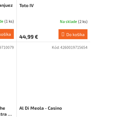
anjuez
Toto IV
ade
(
1 ks
)
Na sklade
(
2 ks
)
košíka
Do košíka
44,99 €
9710079
Kód:
4260019715654
The
Al Di Meola - Casino
tra –