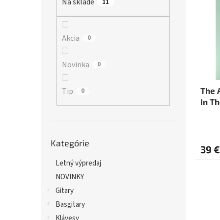
Na sklade
p
11
i
r
s
o
p
d
r
Akcia
0
u
o
k
d
Novinka
0
t
u
o
k
v
t
The 
Tip
0
o
In T
v
Preskočiť
Kategórie
kategórie
39 €
Letný výpredaj
NOVINKY
Gitary
Basgitary
Klávesy