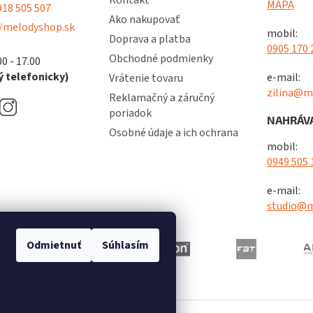
Kontakt
v
MAPA
18 505 507
ý
Ako nakupovať
/melodyshop.sk
p
mobil:
Doprava a platba
i
0905 170 
s
Obchodné podmienky
00 - 17.00
u
 telefonicky)
e-mail:
Vrátenie tovaru
zilina@m
Reklamačný a záručný
poriadok
NAHRÁVA
Osobné údaje a ich ochrana
mobil:
0949 505 
e-mail:
studio@m
Odmietnuť
Súhlasím