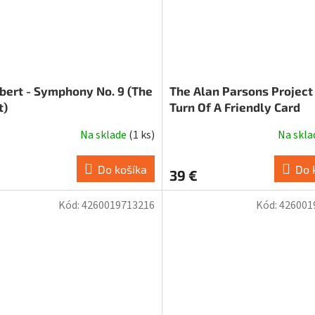
bert - Symphony No. 9 (The
The Alan Parsons Project
t)
Turn Of A Friendly Card
Na sklade
(
1 ks
)
Na skl
Do košíka
Do 
39 €
Kód:
4260019713216
Kód:
426001