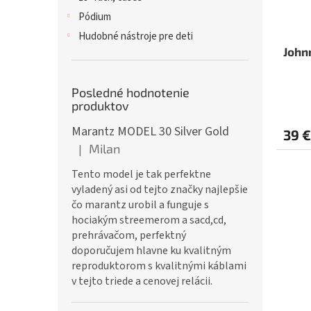
Pódium
Hudobné nástroje pre deti
John
Posledné hodnotenie
produktov
Marantz MODEL 30 Silver Gold
39 €
Milan
|
Hodnotenie produktu je 5 z 5 hviezdičiek.
Tento model je tak perfektne
vyladený asi od tejto značky najlepšie
čo marantz urobil a funguje s
hociakým streemerom a sacd,cd,
prehrávačom, perfektný
doporučujem hlavne ku kvalitným
reproduktorom s kvalitnými káblami
v tejto triede a cenovej relácii.