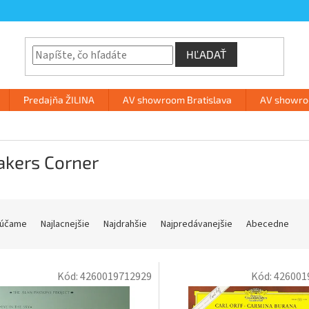
HĽADAŤ
Predajňa ŽILINA
AV showroom Bratislava
AV showroo
akers Corner
účame
Najlacnejšie
Najdrahšie
Najpredávanejšie
Abecedne
Kód:
4260019712929
Kód:
426001