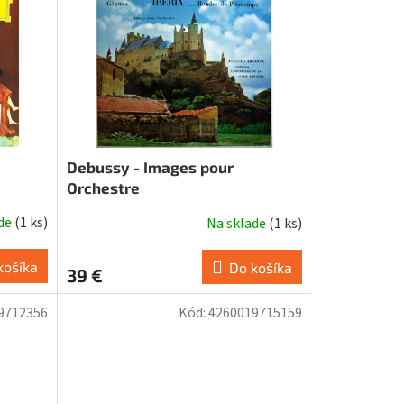
Debussy - Images pour
Orchestre
ade
(
1 ks
)
Na sklade
(
1 ks
)
košíka
Do košíka
39 €
9712356
Kód:
4260019715159