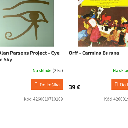
Alan Parsons Project - Eye
Orff - Carmina Burana
he Sky
Na sklade
(
2 ks
)
Na skl
Do košíka
Do 
39 €
Kód:
4260019710109
Kód:
426001