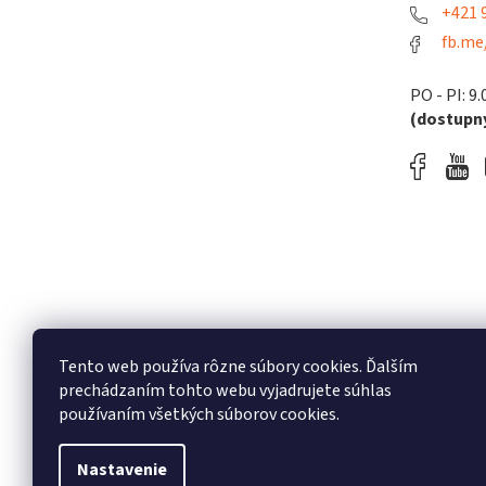
+421 9
fb.me
PO - PI: 9.
(dostupný
Tento web používa rôzne súbory cookies. Ďalším
prechádzaním tohto webu vyjadrujete súhlas
používaním všetkých súborov cookies.
Nastavenie