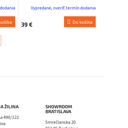
 dodania
Vypredané, overiť termín dodania
košíka
Do košíka
39 €
A ŽILINA
SHOWROOM
BRATISLAVA
a 490/122
Smrečianska 20
ina