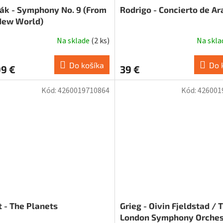
ák - Symphony No. 9 (From
Rodrigo - Concierto de Ar
New World)
Na sklade
(
2 ks
)
Na skl
Do košíka
Do 
99 €
39 €
Kód:
4260019710864
Kód:
426001
t - The Planets
Grieg - Oivin Fjeldstad / 
London Symphony Orches