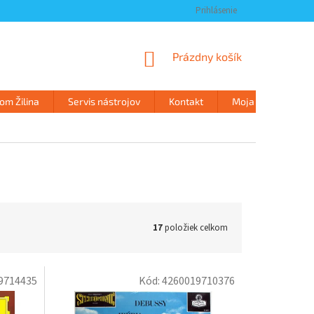
Prihlásenie
NÁKUPNÝ
Prázdny košík
KOŠÍK
m Žilina
Servis nástrojov
Kontakt
Moja objednávka
17
položiek celkom
9714435
Kód:
4260019710376