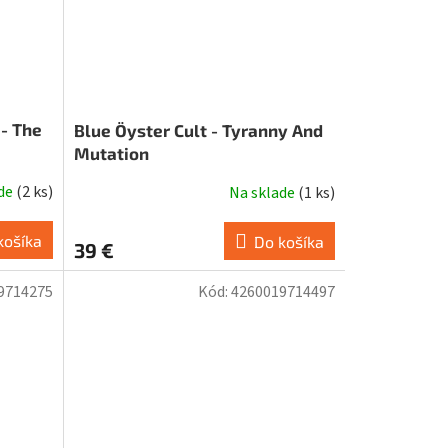
 - The
Blue Öyster Cult - Tyranny And
Mutation
ade
(
2 ks
)
Na sklade
(
1 ks
)
košíka
Do košíka
39 €
9714275
Kód:
4260019714497