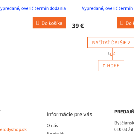
Peer Gynt
Vypredané, overiť termín dodania
Vypredané, overiť termín
Do košíka
Do 
39 €
NAČÍTAŤ ĎALŠIE 2
S
1
2
t
O
r
v
á
HORE
l
n
á
k
d
o
a
v
c
a
i
n
i
e
e
p
T
PREDAJŇ
r
Informácie pre vás
v
Bytčiansk
k
O nás
lodyshop.sk
010 03 Žil
y