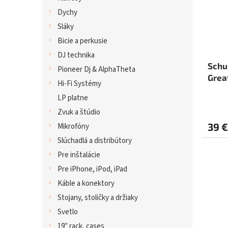
Dychy
Sláky
Bicie a perkusie
DJ technika
Schu
Pioneer Dj & AlphaTheta
Grea
Hi-Fi Systémy
LP platne
Zvuk a štúdio
39 €
Mikrofóny
Slúchadlá a distribútory
Pre inštalácie
Pre iPhone, iPod, iPad
Káble a konektory
Stojany, stoličky a držiaky
Svetlo
19" rack, cases