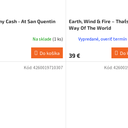
ny Cash - At San Quentin
Earth, Wind & Fire – That´
Way Of The World
Na sklade
(
1 ks
)
Vypredané, overiť termín
Do košíka
Do 
39 €
Kód:
4260019710307
Kód:
426001