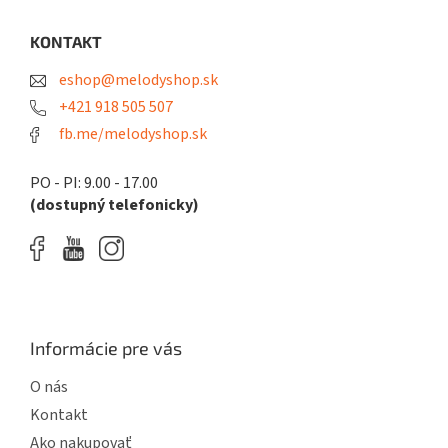
p
ä
KONTAKT
t
eshop@melodyshop.sk
i
e
+421 918 505 507
fb.me/melodyshop.sk
PO - PI: 9.00 - 17.00
(dostupný telefonicky)
Informácie pre vás
O nás
Kontakt
Ako nakupovať