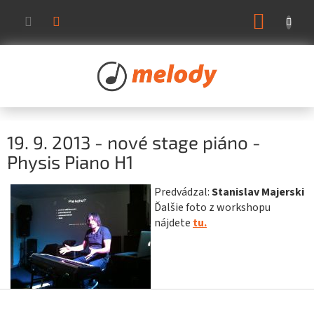
Prejsť
NÁKUP
na
KOŠÍK
obsah
19. 9. 2013 - nové stage piáno -
Physis Piano H1
Predvádzal:
Stanislav Majerski
Ďalšie foto z workshopu
nájdete
tu.
Z
á