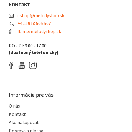
ä
KONTAKT
t
eshop@melodyshop.sk
i
e
+421 918 505 507
fb.me/melodyshop.sk
PO - PI: 9.00 - 17.00
(dostupný telefonicky)
Informácie pre vás
O nás
Kontakt
Ako nakupovať
Doprava a platba