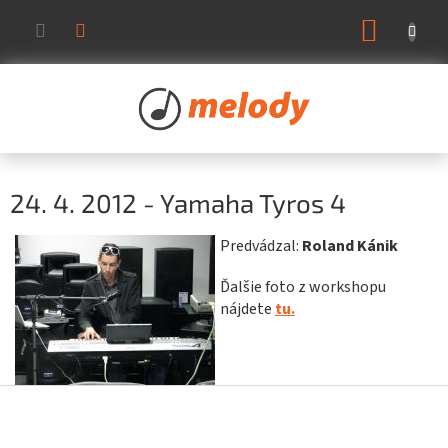
Prejsť
NÁKUP
na
KOŠÍK
obsah
24. 4. 2012 - Yamaha Tyros 4
Predvádzal:
Roland Kánik
Ďalšie foto z workshopu
nájdete
tu.
Z
á
p