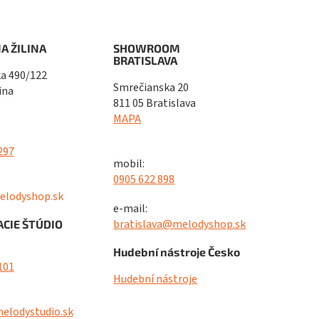
A ŽILINA
SHOWROOM
BRATISLAVA
a 490/122
Smrečianska 20
ina
811 05 Bratislava
MAPA
297
mobil:
0905 622 898
elodyshop.sk
e-mail:
bratislava@melodyshop.sk
CIE ŠTÚDIO
Hudební nástroje Česko
101
Hudební nástroje
elodystudio.sk