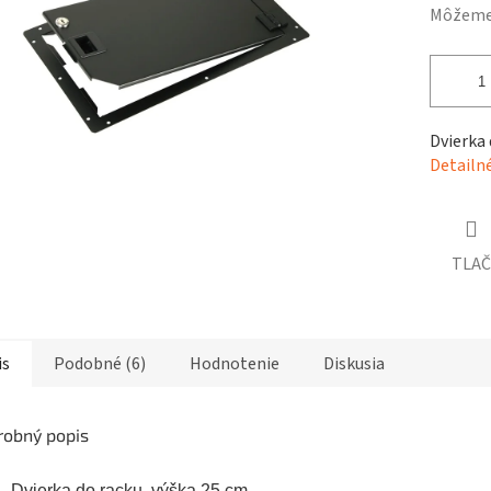
čiek.
Môžeme 
Dvierka 
Detailn
TLAČ
is
Podobné (6)
Hodnotenie
Diskusia
robný popis
Dvierka do racku,
výška 25 cm