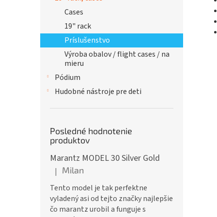
Cases
19" rack
Príslušenstvo
Výroba obalov / flight cases / na
mieru
Pódium
Hudobné nástroje pre deti
Posledné hodnotenie
produktov
Marantz MODEL 30 Silver Gold
Milan
|
Hodnotenie produktu je 5 z 5 hviezdičiek.
Tento model je tak perfektne
vyladený asi od tejto značky najlepšie
čo marantz urobil a funguje s