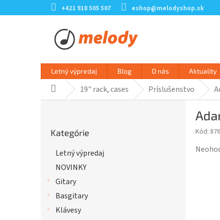
Prejsť
+421 918 505 507
eshop@melodyshop.sk
na
obsah
Letný výpredaj
Blog
O nás
Aktuality
19" rack, cases
Príslušenstvo
A
Domov
B
Ada
o
Preskočiť
č
Kód:
87
Kategórie
kategórie
n
ý
Prieme
Neoho
Letný výpredaj
p
hodnot
NOVINKY
a
produk
n
je
Gitary
e
0,0
Basgitary
l
z
Klávesy
5