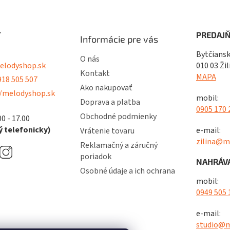
T
PREDAJŇ
Informácie pre vás
Bytčiansk
O nás
lodyshop.sk
010 03 Žil
Kontakt
MAPA
18 505 507
Ako nakupovať
/melodyshop.sk
mobil:
Doprava a platba
0905 170 
Obchodné podmienky
00 - 17.00
 telefonicky)
e-mail:
Vrátenie tovaru
zilina@m
Reklamačný a záručný
poriadok
NAHRÁVA
Osobné údaje a ich ochrana
mobil:
0949 505 
e-mail:
studio@m