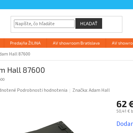
HĽADAŤ
Predajňa ŽILINA
AV showroom Bratislava
AV showroo
dam Hall 87600
m Hall 87600
600
rné
dnotené
Podrobnosti hodnotenia
Značka:
Adam Hall
enie
62 
tu
50,41 € 
Jednotk
Dodani
cena: