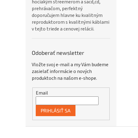
hociakým streemerom a sacd,cd,
prehrávačom, perfektný
doporučujem hlavne ku kvalitným
reproduktorom s kvalitnými káblami
v tejto triede a cenovej relácii.
Odoberať newsletter
Vložte svoj e-mail a my Vám budeme
zasielať informácie o nových
produktoch na našom e-shope.
Email
PRIHLÁSIŤ SA
Z
á