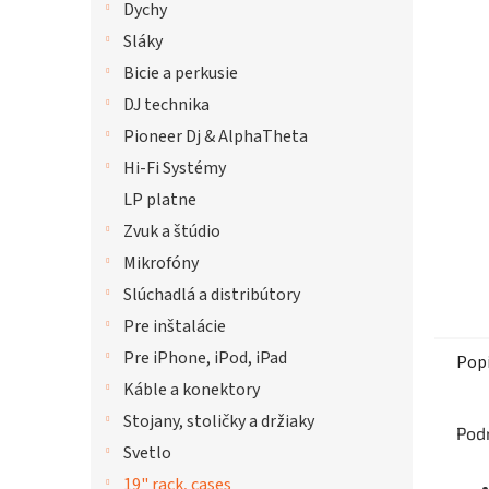
Dychy
hviezdi
Sláky
Bicie a perkusie
DJ technika
Pioneer Dj & AlphaTheta
Hi-Fi Systémy
LP platne
Zvuk a štúdio
Mikrofóny
Slúchadlá a distribútory
Pre inštalácie
Pre iPhone, iPod, iPad
Pop
Káble a konektory
Stojany, stoličky a držiaky
Pod
Svetlo
19" rack, cases