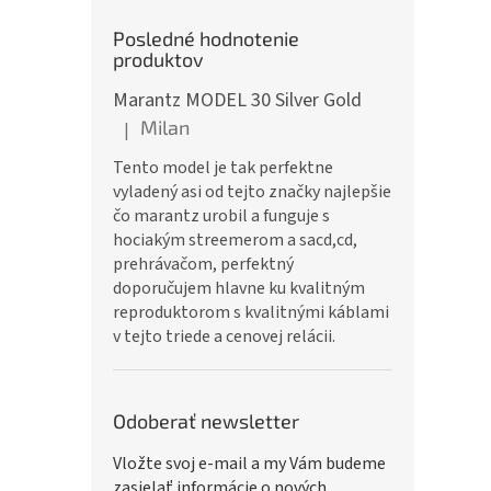
Posledné hodnotenie
produktov
Marantz MODEL 30 Silver Gold
Milan
|
Hodnotenie produktu je 5 z 5 hviezdičiek.
Tento model je tak perfektne
vyladený asi od tejto značky najlepšie
čo marantz urobil a funguje s
hociakým streemerom a sacd,cd,
prehrávačom, perfektný
doporučujem hlavne ku kvalitným
reproduktorom s kvalitnými káblami
v tejto triede a cenovej relácii.
Odoberať newsletter
Vložte svoj e-mail a my Vám budeme
zasielať informácie o nových