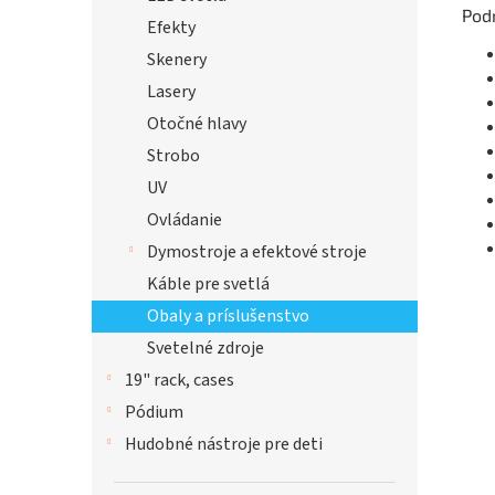
Pod
Efekty
Skenery
Lasery
Otočné hlavy
Strobo
UV
Ovládanie
Dymostroje a efektové stroje
Káble pre svetlá
Obaly a príslušenstvo
Svetelné zdroje
19" rack, cases
Pódium
Hudobné nástroje pre deti