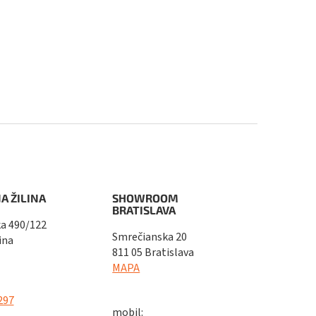
A ŽILINA
SHOWROOM
BRATISLAVA
a 490/122
Smrečianska 20
ina
811 05 Bratislava
MAPA
297
mobil: