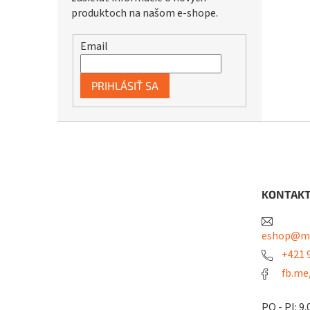
produktoch na našom e-shope.
Email
PRIHLÁSIŤ SA
Z
á
p
ä
t
KONTAK
i
e
eshop@me
+421 9
fb.me
PO - PI: 9.