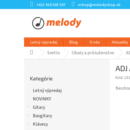
Prejsť
+421 918 505 507
eshop@melodyshop.sk
na
obsah
Letný výpredaj
Blog
O nás
Aktuality
Svetlo
Obaly a príslušenstvo
AD
Domov
B
ADJ 
o
Preskočiť
č
Kód:
15
Kategórie
kategórie
n
ý
Prieme
Neoho
Letný výpredaj
p
hodnot
NOVINKY
a
produk
n
je
Gitary
e
0,0
Basgitary
l
z
Klávesy
5