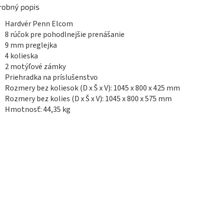
robný popis
Hardvér Penn Elcom
8 rúčok pre pohodlnejšie prenášanie
9 mm preglejka
4 kolieska
2 motýľové zámky
Priehradka na príslušenstvo
Rozmery bez koliesok (D x Š x V): 1045 x 800 x 425 mm
Rozmery bez kolies (D x Š x V): 1045 x 800 x 575 mm
Hmotnosť: 44,35 kg