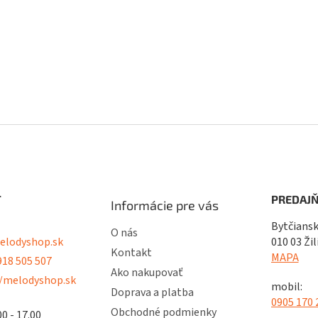
T
PREDAJŇ
Informácie pre vás
Bytčiansk
O nás
lodyshop.sk
010 03 Žil
Kontakt
MAPA
18 505 507
Ako nakupovať
/melodyshop.sk
mobil:
Doprava a platba
0905 170 
Obchodné podmienky
00 - 17.00