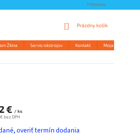
Prihlásenie
NÁKUPNÝ
Prázdny košík
KOŠÍK
m Žilina
Servis nástrojov
Kontakt
Moja objednávka
32 €
/ ks
 € bez DPH
ová
dané, overiť termín dodania