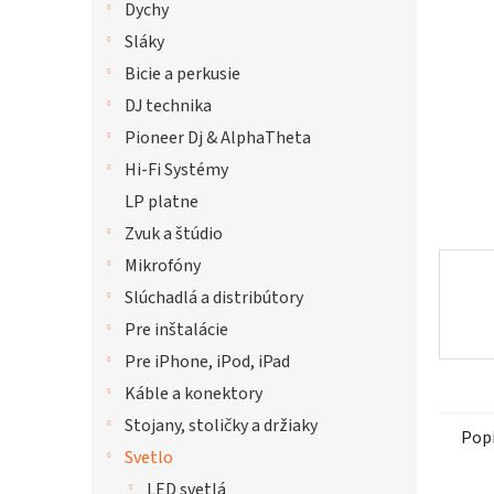
Dychy
hviezdi
Sláky
Bicie a perkusie
DJ technika
Pioneer Dj & AlphaTheta
Hi-Fi Systémy
LP platne
Zvuk a štúdio
Mikrofóny
Slúchadlá a distribútory
Pre inštalácie
Pre iPhone, iPod, iPad
Káble a konektory
Stojany, stoličky a držiaky
Pop
Svetlo
LED svetlá