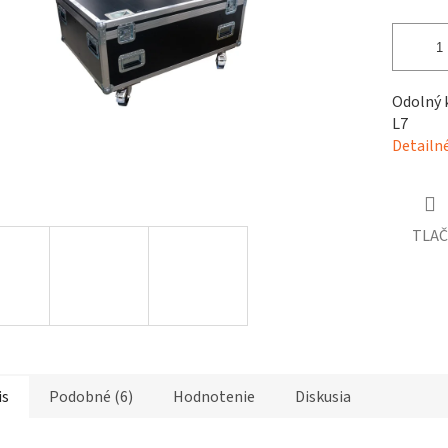
čiek.
Odolný k
L7
Detailn
TLAČ
is
Podobné (6)
Hodnotenie
Diskusia