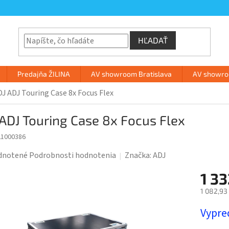
HĽADAŤ
Predajňa ŽILINA
AV showroom Bratislava
AV showroo
J ADJ Touring Case 8x Focus Flex
ADJ Touring Case 8x Focus Flex
21000386
rné
dnotené
Podrobnosti hodnotenia
Značka:
ADJ
enie
1 3
tu
1 082,93
Jednotk
Vypre
cena: