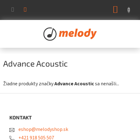
Prejsť
NÁKUP
na
KOŠÍK
obsah
Advance Acoustic
Žiadne produkty značky
Advance Acoustic
sa nenašli...
Z
á
p
ä
KONTAKT
t
eshop@melodyshop.sk
i
e
+421 918 505 507