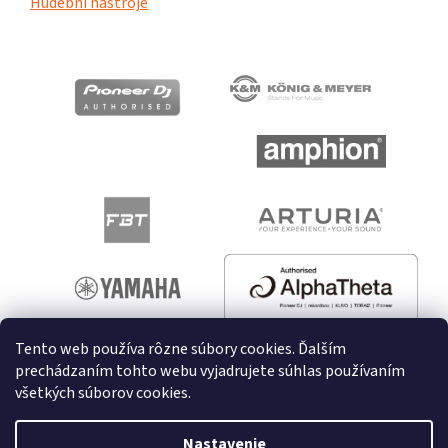
Hudební nástroje
Tento web používa rôzne súbory cookies. Ďalším
prechádzaním tohto webu vyjadrujete súhlas používaním
všetkých súborov cookies.
Vytvoril Shoptet
Nastavenie