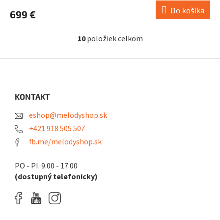
Do košíka
699 €
10
položiek celkom
O
v
l
Z
á
á
d
p
a
ä
KONTAKT
c
t
i
eshop@melodyshop.sk
i
e
p
e
+421 918 505 507
r
fb.me/melodyshop.sk
v
k
y
PO - PI: 9.00 - 17.00
v
(dostupný telefonicky)
ý
p
i
s
u