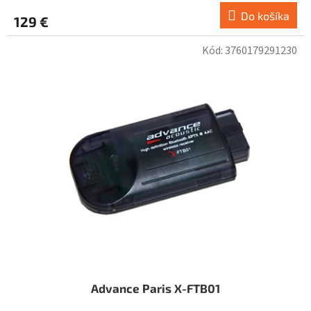
Do košíka
129 €
Kód:
3760179291230
Advance Paris X-FTB01