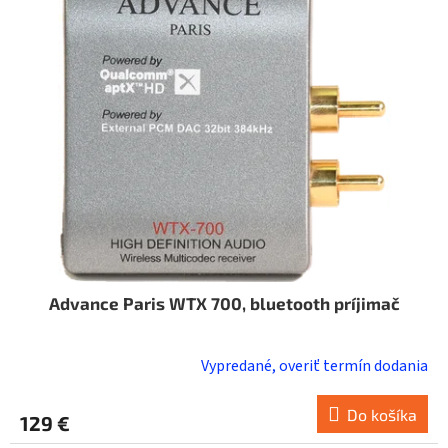
i
o
s
d
p
u
r
k
o
t
d
o
u
v
k
t
o
v
Advance Paris WTX 700, bluetooth príjimač
Vypredané, overiť termín dodania
Do košíka
129 €