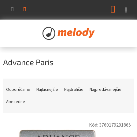
Prejsť
NÁKUP
na
KOŠÍK
obsah
Advance Paris
R
a
Odporúčame
Najlacnejšie
Najdrahšie
Najpredávanejšie
d
e
Abecedne
n
i
V
e
Kód:
3760179291865
ý
p
p
r