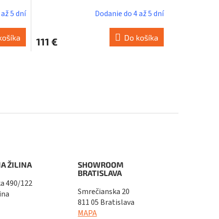
až 5 dní
Dodanie do 4 až 5 dní
košíka
Do košíka
111 €
A ŽILINA
SHOWROOM
BRATISLAVA
a 490/122
Smrečianska 20
ina
811 05 Bratislava
MAPA