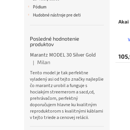
Pódium
Hudobné nástroje pre deti
Akai
Posledné hodnotenie
produktov
Marantz MODEL 30 Silver Gold
105,
Milan
|
Hodnotenie produktu je 5 z 5 hviezdičiek.
Tento model je tak perfektne
vyladený asi od tejto značky najlepšie
čo marantz urobil a funguje s
hociakým streemerom a sacd,cd,
prehrávačom, perfektný
doporučujem hlavne ku kvalitným
reproduktorom s kvalitnými káblami
v tejto triede a cenovej relácii.