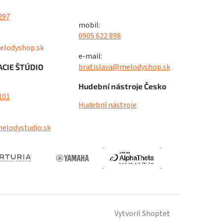
297
mobil:
0905 622 898
elodyshop.sk
e-mail:
bratislava@melodyshop.sk
CIE ŠTÚDIO
Hudební nástroje Česko
101
Hudební nástroje
elodystudio.sk
Vytvoril Shoptet