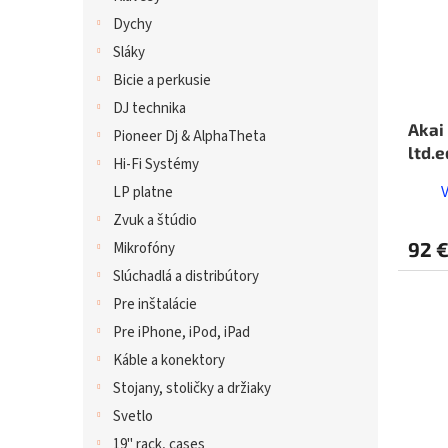
Dychy
Sláky
Bicie a perkusie
DJ technika
Akai
Pioneer Dj & AlphaTheta
ltd.e
Hi-Fi Systémy
LP platne
Zvuk a štúdio
92 
Mikrofóny
Slúchadlá a distribútory
Pre inštalácie
Pre iPhone, iPod, iPad
Káble a konektory
Stojany, stoličky a držiaky
Svetlo
19" rack, cases