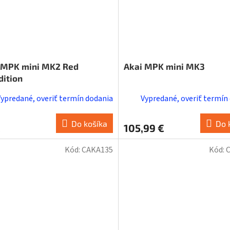
 MPK mini MK2 Red
Akai MPK mini MK3
dition
Vypredané, overiť termín dodania
Vypredané, overiť termín
Do košíka
Do 
€
105,99 €
Kód:
CAKA135
Kód: