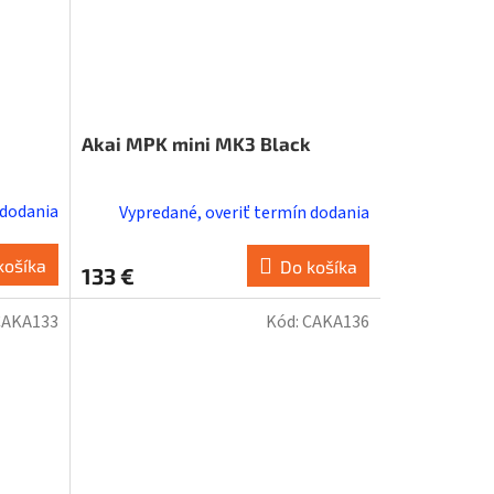
Akai MPK mini MK3 Black
 dodania
Vypredané, overiť termín dodania
košíka
Do košíka
133 €
CAKA133
Kód:
CAKA136