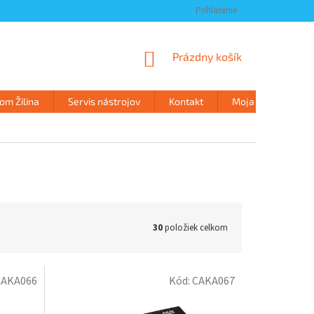
Prihlásenie
NÁKUPNÝ
Prázdny košík
KOŠÍK
m Žilina
Servis nástrojov
Kontakt
Moja objednávka
30
položiek celkom
CAKA066
Kód:
CAKA067