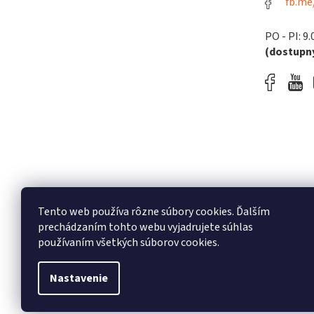
fb.me
PO - PI: 9.
(dostupný
Tento web používa rôzne súbory cookies. Ďalším
prechádzaním tohto webu vyjadrujete súhlas
používaním všetkých súborov cookies.
Nastavenie
Copyright 2026
melodyshop.sk
. Všetky práva vyh