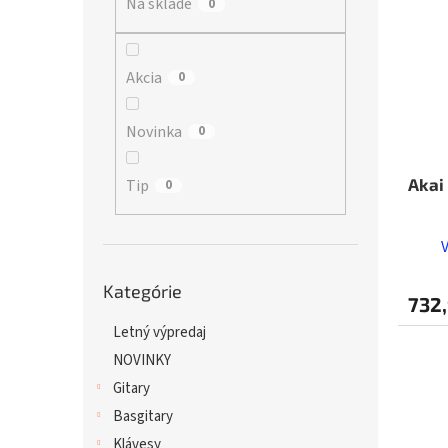
Na sklade
p
0
i
r
s
o
p
d
r
Akcia
0
u
o
k
d
Novinka
0
t
u
o
k
v
t
Akai
Tip
0
o
v
Preskočiť
Kategórie
kategórie
732,
Letný výpredaj
NOVINKY
Gitary
Basgitary
Klávesy