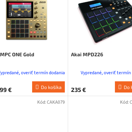
 MPC ONE Gold
Akai MPD226
Vypredané, overiť termín dodania
Vypredané, overiť termín
Do košíka
Do 
99 €
235 €
Kód:
CAKA079
Kód: