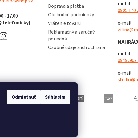
/melodyshop.sk
ý
mobil:
Doprava a platba
p
0905 170 
i
Obchodné podmienky
00 - 17.00
s
 telefonicky)
e-mail:
Vrátenie tovaru
u
zilina@m
Reklamačný a záručný
poriadok
NAHRÁVA
Osobné údaje a ich ochrana
mobil:
0949 505 
e-mail:
studio@m
Odmietnuť
Súhlasím
radené.
Upraviť nastavenie cookies