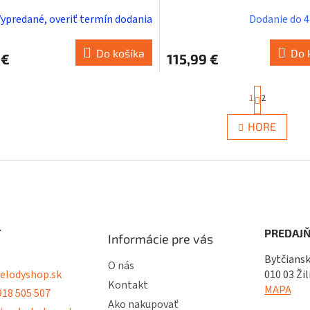
Vypredané, overiť termín dodania
Dodanie do 4 
Do košíka
Do 
 €
115,99 €
S
1
2
t
r
O
á
HORE
v
n
l
k
á
o
d
v
a
a
c
n
i
i
e
e
T
PREDAJŇ
p
Informácie pre vás
r
Bytčiansk
v
O nás
lodyshop.sk
010 03 Žil
k
Kontakt
y
MAPA
18 505 507
v
Ako nakupovať