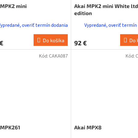
 MPK2 mini
Akai MPK2 mini White ltd
edition
Vypredané, overiť termín dodania
Vypredané, overiť termín
Do košíka
Do 
 €
92 €
Kód:
CAKA087
Kód:
 MPK261
Akai MPX8