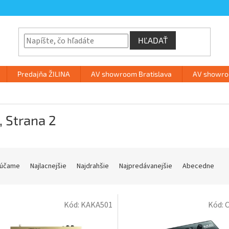
HĽADAŤ
Predajňa ŽILINA
AV showroom Bratislava
AV showroo
, Strana 2
účame
Najlacnejšie
Najdrahšie
Najpredávanejšie
Abecedne
Kód:
KAKA501
Kód: