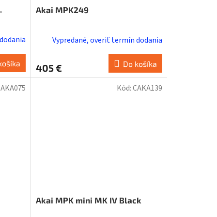
.
Akai MPK249
 dodania
Vypredané, overiť termín dodania
košíka
Do košíka
405 €
CAKA075
Kód:
CAKA139
Akai MPK mini MK IV Black