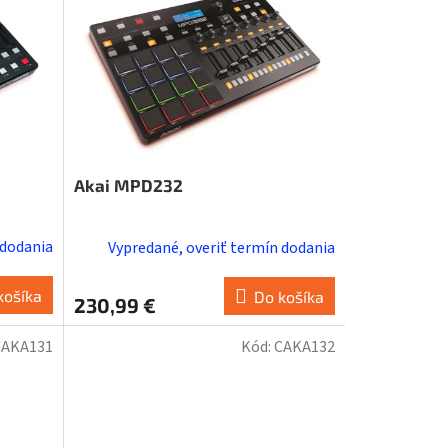
Akai MPD232
 dodania
Vypredané, overiť termín dodania
košíka
Do košíka
230,99 €
CAKA131
Kód:
CAKA132