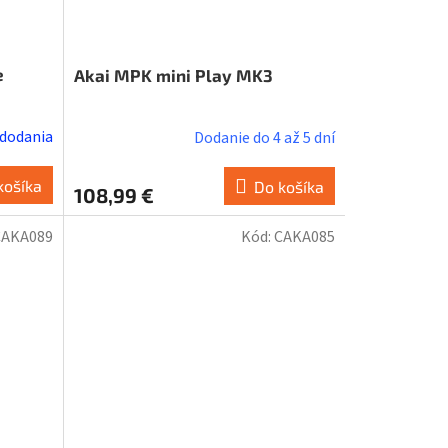
e
Akai MPK mini Play MK3
 dodania
Dodanie do 4 až 5 dní
košíka
Do košíka
108,99 €
CAKA089
Kód:
CAKA085