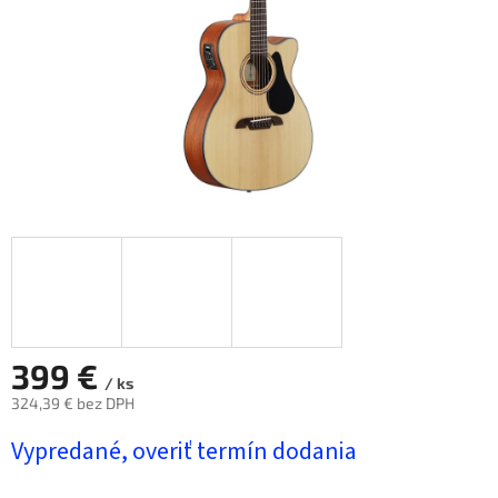
399 €
/ ks
324,39 € bez DPH
Jednotková
Vypredané, overiť termín dodania
cena: