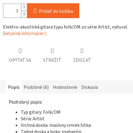
Pridať do košíka
Elektro-akustická gitara typu folk/OM zo série Artist, natural.
Detailné informácie
OPÝTAŤ SA
STRÁŽIŤ
ZDIEĽAŤ
Popis
Podobné (6)
Hodnotenie
Diskusia
Podrobný popis
Typ gitary: Folk/OM
Séria: Artist
Vrchná doska: masívny smrek Sitka
Zadná doska a boky: mahagón