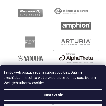
Tento web používa rôzne súbory cookies. Ďalším
prechádzaním tohto webu vyjadrujete súhlas používaním
všetkých súborov cookies.
Vytvoril Shoptet
Nastavenie
Copyright 2026
melodyshop.sk
. Všetky práva vyhradené.