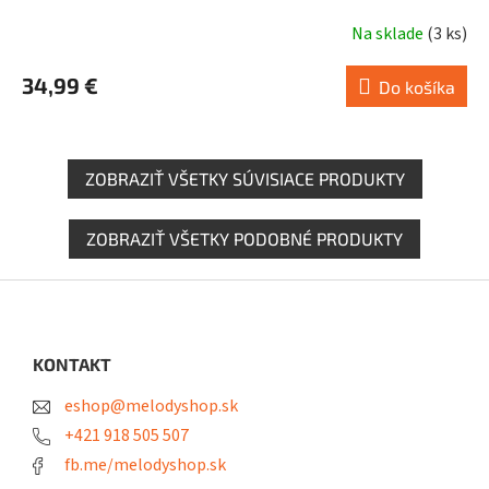
Na sklade
(
3 ks
)
34,99 €
Do košíka
ZOBRAZIŤ VŠETKY SÚVISIACE PRODUKTY
ZOBRAZIŤ VŠETKY PODOBNÉ PRODUKTY
Z
á
p
ä
KONTAKT
t
eshop@melodyshop.sk
i
e
+421 918 505 507
fb.me/melodyshop.sk