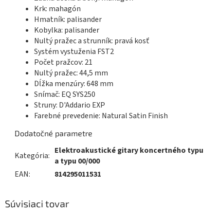
Krk: mahagón
Hmatník: palisander
Kobylka: palisander
Nultý pražec a strunník: pravá kosť
Systém vystuženia FST2
Počet pražcov: 21
Nultý pražec: 44,5 mm
Dĺžka menzúry: 648 mm
Snímač: EQ SYS250
Struny: D'Addario EXP
Farebné prevedenie: Natural Satin Finish
Dodatočné parametre
Elektroakustické gitary koncertného typu
Kategória
:
a typu 00/000
EAN
:
814295011531
Súvisiaci tovar