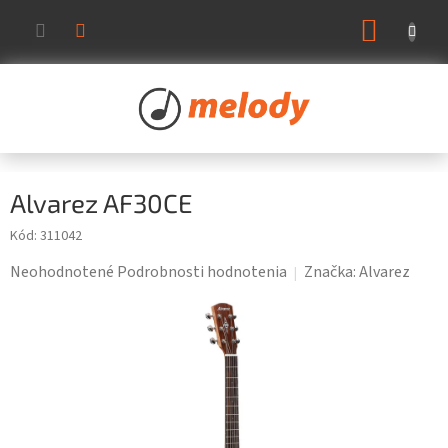
Prejsť
NÁKUP
na
KOŠÍK
obsah
Alvarez AF30CE
Kód:
311042
Priemerné
Neohodnotené
Podrobnosti hodnotenia
Značka:
Alvarez
hodnotenie
produktu
je
0,0
z
5
hviezdičiek.