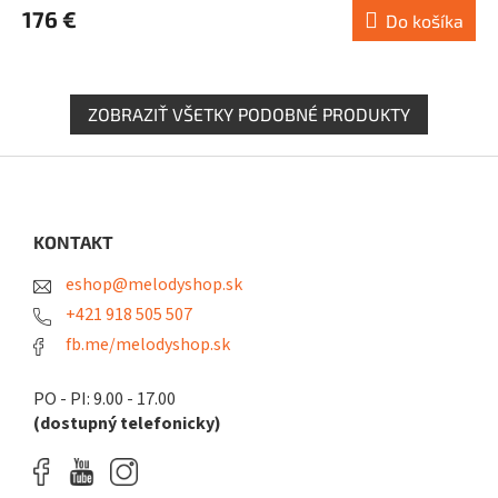
176 €
Do košíka
ZOBRAZIŤ VŠETKY PODOBNÉ PRODUKTY
Z
á
p
ä
KONTAKT
t
eshop@melodyshop.sk
i
e
+421 918 505 507
fb.me/melodyshop.sk
PO - PI: 9.00 - 17.00
(dostupný telefonicky)