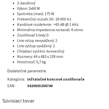
2-kanálový
Výkon: 2x60 W
Spotreba (max): 175 W
Frekvenčný rozsah: 50- 20 000 Hz
Kanálové rozdelenie: >65 dB @ 1 kHz
Minimálna impedancia na kanál: 4 ohms
Zosilňovač triedy D
Line vstup nevyvážený: 2
Line výstup vyvážený: 2
Chladiaci systém: konvenčný
Rozmery: 44 x 483 x 239 mm
Hmotnosť: 5,7 kg
Dodatočné parametre
Kategória
:
Inštalačné koncové zosilňovače
EAN
:
5420035204740
Súvisiaci tovar