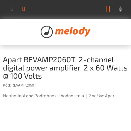
Prejsť
NÁKUP
na
KOŠÍK
obsah
Apart REVAMP2060T, 2-channel
digital power amplifier, 2 x 60 Watts
@ 100 Volts
Kód:
REVAMP2060T
Priemerné
Neohodnotené
Podrobnosti hodnotenia
Značka:
Apart
hodnotenie
produktu
je
0,0
z