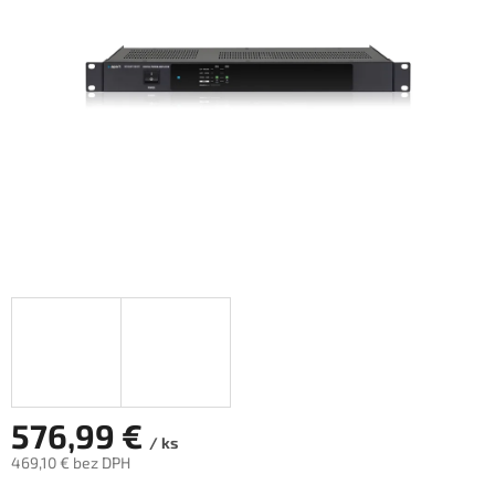
5
hviezdičiek.
576,99 €
/ ks
469,10 € bez DPH
Jednotková