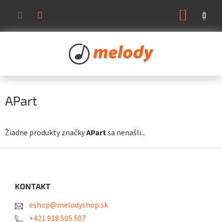
Prejsť
NÁKUP
na
KOŠÍK
obsah
APart
Žiadne produkty značky
APart
sa nenašli...
Z
á
p
ä
KONTAKT
t
eshop@melodyshop.sk
i
e
+421 918 505 507