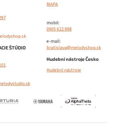
MAPA
297
mobil:
0905 622 898
elodyshop.sk
e-mail:
bratislava@melodyshop.sk
CIE ŠTÚDIO
Hudební nástroje Česko
101
Hudební nástroje
elodystudio.sk