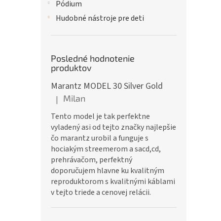
Pódium
Hudobné nástroje pre deti
Posledné hodnotenie
produktov
Marantz MODEL 30 Silver Gold
Milan
|
Hodnotenie produktu je 5 z 5 hviezdičiek.
Tento model je tak perfektne
vyladený asi od tejto značky najlepšie
čo marantz urobil a funguje s
hociakým streemerom a sacd,cd,
prehrávačom, perfektný
doporučujem hlavne ku kvalitným
reproduktorom s kvalitnými káblami
v tejto triede a cenovej relácii.