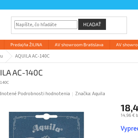
HĽADAŤ
Predajňa ŽILINA
AV showroom Bratislava
AV showroo
ru
AQUILA AC-140C
ILA AC-140C
-140C
rné
dnotené
Podrobnosti hodnotenia
Značka:
Aquila
enie
18,
tu
14,96 € 
Jednotk
Vypre
cena: