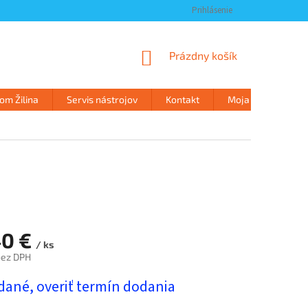
Prihlásenie
NÁKUPNÝ
Prázdny košík
KOŠÍK
m Žilina
Servis nástrojov
Kontakt
Moja objednávka
40 €
/ ks
bez DPH
ová
dané, overiť termín dodania