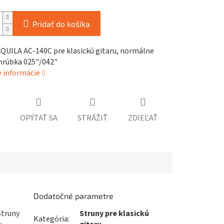
Pridať do košíka
AQUILA AC-140C pre klasickú gitaru, normálne
 hrúbka 025"/042"
é informácie
OPÝTAŤ SA
STRÁŽIŤ
ZDIEĽAŤ
Dodatočné parametre
Struny
Struny pre klasickú
Kategória
: