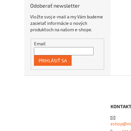
Odoberať newsletter
Vložte svoj e-mail a my Vám budeme
zasielať informácie o nových
produktoch na našom e-shope.
Email
PRIHLÁSIŤ SA
Z
á
p
ä
t
KONTAK
i
e
eshop@me