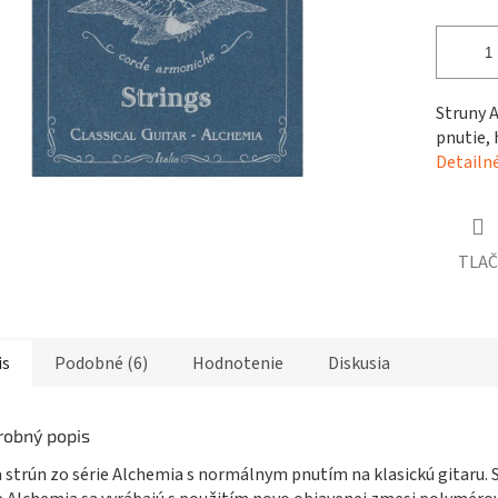
čiek.
Struny 
pnutie,
Detailn
TLAČ
is
Podobné (6)
Hodnotenie
Diskusia
robný popis
 strún zo série Alchemia s normálnym pnutím na klasickú gitaru. 