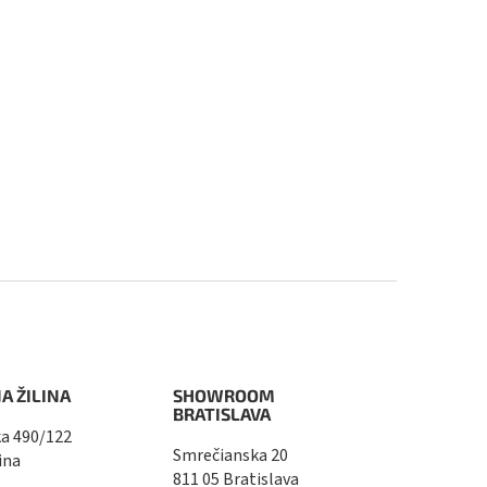
A ŽILINA
SHOWROOM
BRATISLAVA
a 490/122
Smrečianska 20
ina
811 05 Bratislava