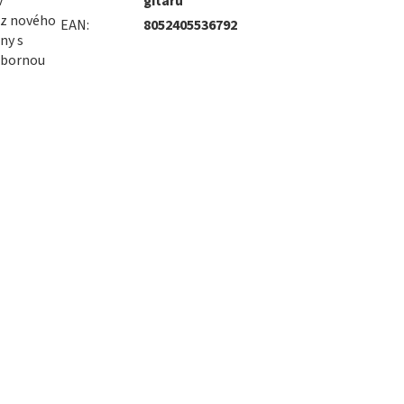
v
gitaru
 z nového
EAN
:
8052405536792
ny s
ebornou