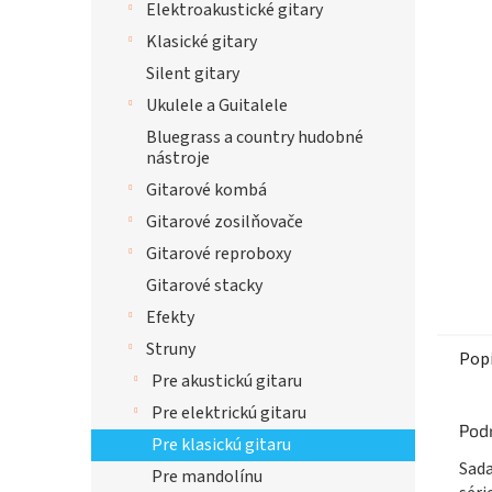
Elektroakustické gitary
hviezdi
Klasické gitary
Silent gitary
Ukulele a Guitalele
Bluegrass a country hudobné
nástroje
Gitarové kombá
Gitarové zosilňovače
Gitarové reproboxy
Gitarové stacky
Efekty
Struny
Pop
Pre akustickú gitaru
Pre elektrickú gitaru
Pod
Pre klasickú gitaru
Sada
Pre mandolínu