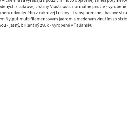
e Alchemia sa vyrábajú s použitím novo objavenej zmesi polyméro
dených z cukrovej trstiny. Vlastnosti: normálne pnutie - vyrobené
méru odvodeného z cukrovej trstiny - transparentné - basové stru
ým Nylgut multifilamentovým jadrom a medeným vinutím so stri
vou - jasný, brilantný zvuk - vyrobené v Taliansku