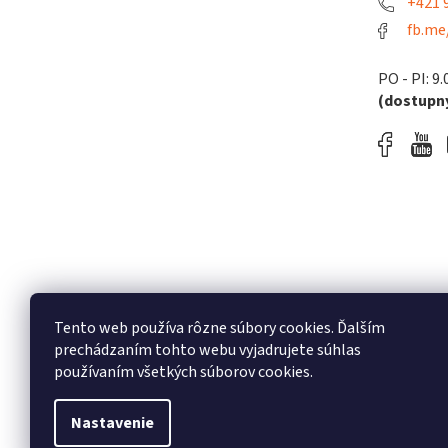
+421 9
fb.me
PO - PI: 9.
(dostupný
Tento web používa rôzne súbory cookies. Ďalším
prechádzaním tohto webu vyjadrujete súhlas
používaním všetkých súborov cookies.
Nastavenie