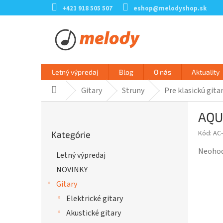
Prejsť
+421 918 505 507
eshop@melodyshop.sk
na
obsah
Letný výpredaj
Blog
O nás
Aktuality
Gitary
Struny
Pre klasickú gita
Domov
B
AQU
o
Preskočiť
č
Kód:
AC
Kategórie
kategórie
n
ý
Prieme
Neoho
Letný výpredaj
p
hodnot
NOVINKY
a
produk
n
je
Gitary
e
0,0
Elektrické gitary
l
z
Akustické gitary
5