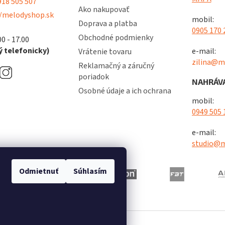
18 505 507
Ako nakupovať
/melodyshop.sk
mobil:
Doprava a platba
0905 170 
Obchodné podmienky
00 - 17.00
 telefonicky)
e-mail:
Vrátenie tovaru
zilina@m
Reklamačný a záručný
poriadok
NAHRÁVA
Osobné údaje a ich ochrana
mobil:
0949 505 
e-mail:
studio@m
Odmietnuť
Súhlasím