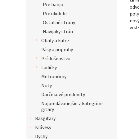
séri
Pre banjo
odvo
Pre ukulele
poly
nov
Ostatné struny
vrst
Navijaky strún
Obaly a kufre
Pásy a popruhy
Príslušenstvo
Ladičky
Metronómy
Noty
Darčekové predmety
Najpredávanejšie z kategórie
gitary
Basgitary
Klávesy
Dychy