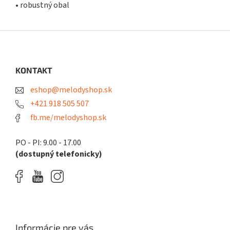
• robustný obal
Z
á
p
ä
KONTAKT
t
eshop@melodyshop.sk
i
e
+421 918 505 507
fb.me/melodyshop.sk
PO - PI: 9.00 - 17.00
(dostupný telefonicky)
Informácie pre vás