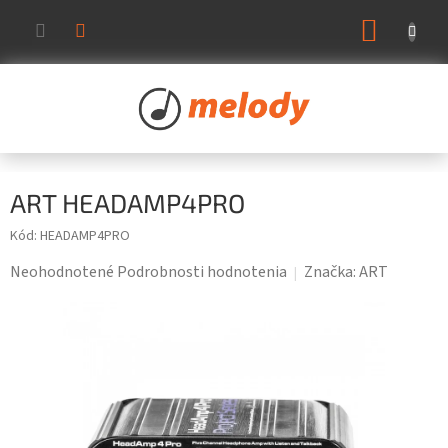
Prejsť
NÁKUP
na
KOŠÍK
obsah
ART HEADAMP4PRO
Kód:
HEADAMP4PRO
Priemerné
Neohodnotené
Podrobnosti hodnotenia
Značka:
ART
hodnotenie
produktu
je
0,0
z
5
hviezdičiek.