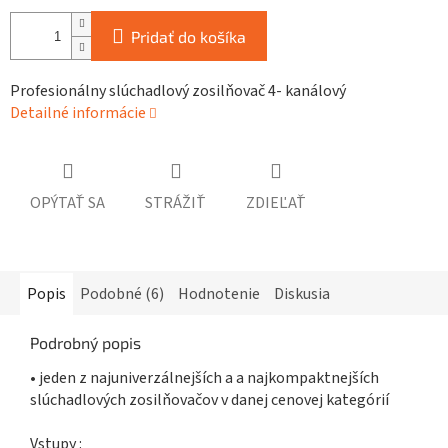
Pridať do košíka
Profesionálny slúchadlový zosilňovač 4- kanálový
Detailné informácie
OPÝTAŤ SA
STRÁŽIŤ
ZDIEĽAŤ
Popis
Podobné (6)
Hodnotenie
Diskusia
Podrobný popis
• jeden z najuniverzálnejších a a najkompaktnejších
slúchadlových zosilňovačov v danej cenovej kategórií
Vstupy :