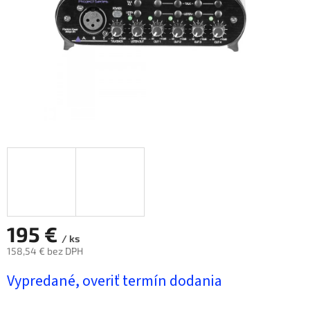
195 €
/ ks
158,54 € bez DPH
Jednotková
Vypredané, overiť termín dodania
cena: