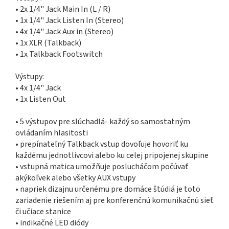
• 2x 1/4" Jack Main In (L / R)
• 1x 1/4" Jack Listen In (Stereo)
• 4x 1/4" Jack Aux in (Stereo)
• 1x XLR (Talkback)
• 1x Talkback Footswitch
Výstupy:
• 4x 1/4" Jack
• 1x Listen Out
• 5 výstupov pre slúchadlá- každý so samostatným
ovládaním hlasitosti
• prepínateľný Talkback vstup dovoľuje hovoriť ku
každému jednotlivcovi alebo ku celej pripojenej skupine
• vstupná matica umožňuje poslucháčom počúvať
akýkoľvek alebo všetky AUX vstupy
• napriek dizajnu určenému pre domáce štúdiá je toto
zariadenie riešením aj pre konferenčnú komunikačnú sieť
či učiace stanice
• indikačné LED diódy