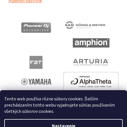
Hudební nástroje
Tento web používa rôzne súbory cookies. Ďalším
prechádzaním tohto webu vyjadrujete súhlas používaním
všetkých súborov cookies.
Vytvoril Shoptet
Nastavenie