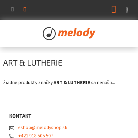
Prejsť
NÁKUP
na
KOŠÍK
obsah
ART & LUTHERIE
Žiadne produkty značky
ART & LUTHERIE
sa nenašli...
Z
á
p
ä
KONTAKT
t
eshop@melodyshop.sk
i
e
+421 918 505 507