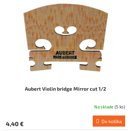
i
o
s
d
p
u
r
k
o
t
d
o
u
v
k
t
o
v
Aubert Violin bridge Mirror cut 1/2
Na sklade
(
5 ks
)
Do košíka
4,40 €