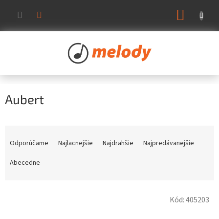
Prejsť
NÁKUP
na
KOŠÍK
obsah
Aubert
R
a
Odporúčame
Najlacnejšie
Najdrahšie
Najpredávanejšie
d
e
Abecedne
n
i
V
e
Kód:
405203
ý
p
p
r