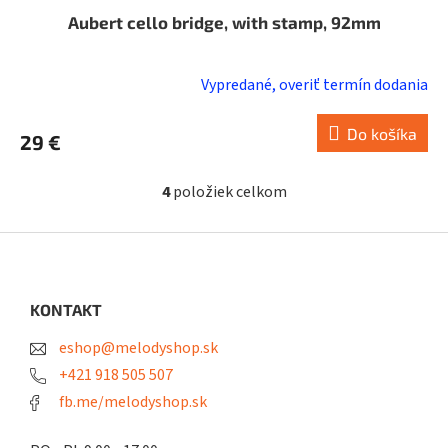
Aubert cello bridge, with stamp, 92mm
Vypredané, overiť termín dodania
Do košíka
29 €
4
položiek celkom
O
v
l
Z
á
á
d
p
a
ä
KONTAKT
c
t
i
eshop@melodyshop.sk
i
e
p
e
+421 918 505 507
r
fb.me/melodyshop.sk
v
k
y