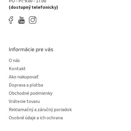
PO - PI: 9.00 - 17.00
v
(dostupný telefonicky)
ý
p
i
s
u
Informácie pre vás
O nás
Kontakt
Ako nakupovať
Doprava a platba
Obchodné podmienky
Vrátenie tovaru
Reklamačný a záručný poriadok
Osobné údaje a ich ochrana