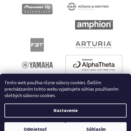
Tento web používa rôzne súbory cookies. Ďalším
prechádzaním tohto webu vyjadrujete súhlas používaním
všetkých súborov cookies.
Vytvoril Shoptet
Nastavenie
Copyright 2026
melodyshop.sk
. Všetky práva vyhradené.
Upraviť nastavenie cookies
Odmietnuť
Súhlasím