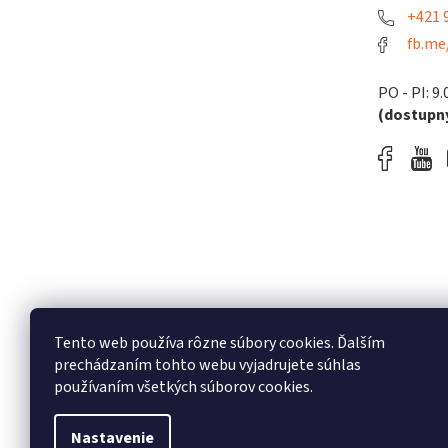
+421 9
fb.me
PO - PI: 9.
(dostupný
Tento web používa rôzne súbory cookies. Ďalším
prechádzaním tohto webu vyjadrujete súhlas
používaním všetkých súborov cookies.
Nastavenie