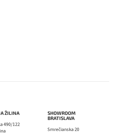
A ŽILINA
SHOWROOM
BRATISLAVA
a 490/122
Smrečianska 20
ina