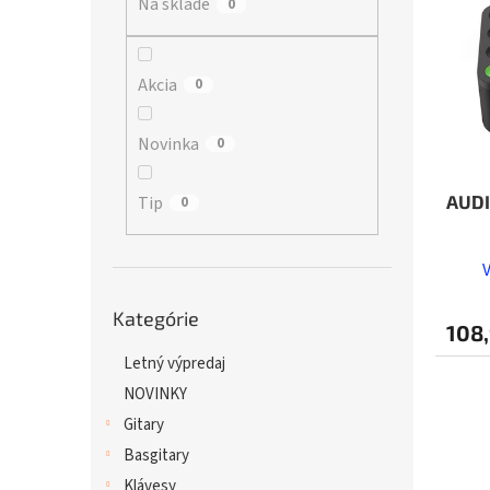
Na sklade
p
0
i
r
s
o
p
d
r
Akcia
0
u
o
k
d
Novinka
0
t
u
o
k
v
t
AUDI
Tip
0
o
v
Preskočiť
Kategórie
kategórie
108,
Letný výpredaj
NOVINKY
Gitary
Basgitary
Klávesy