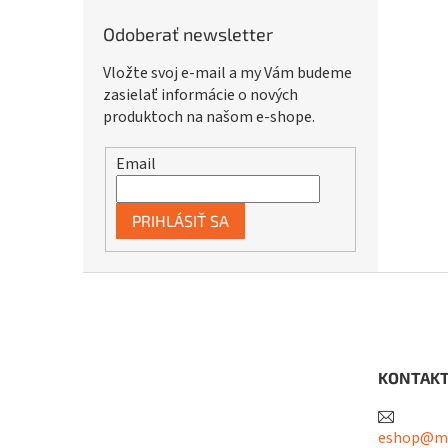
Odoberať newsletter
Vložte svoj e-mail a my Vám budeme
zasielať informácie o nových
produktoch na našom e-shope.
Email
PRIHLÁSIŤ SA
Z
á
p
ä
t
KONTAK
i
e
eshop@me