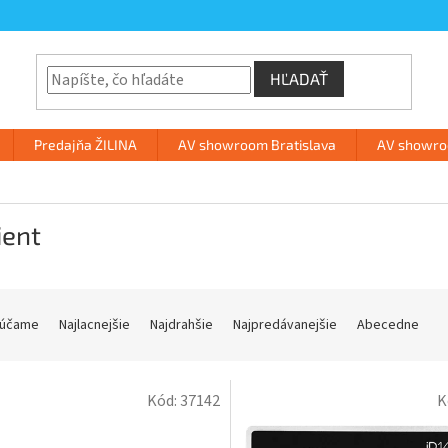
HĽADAŤ
Predajňa ŽILINA
AV showroom Bratislava
AV showroo
ient
účame
Najlacnejšie
Najdrahšie
Najpredávanejšie
Abecedne
Kód:
37142
K