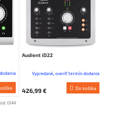
Audient iD22
 dodania
Vypredané, overiť termín dodania
košíka
Do košíka
426,99 €
ód:
ID44