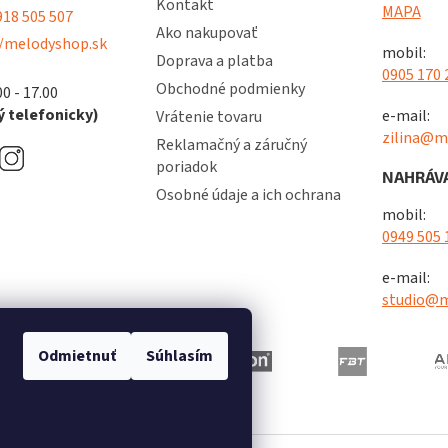
Kontakt
MAPA
18 505 507
Ako nakupovať
/melodyshop.sk
mobil:
Doprava a platba
0905 170 
Obchodné podmienky
00 - 17.00
 telefonicky)
e-mail:
Vrátenie tovaru
zilina@m
Reklamačný a záručný
poriadok
NAHRÁVA
Osobné údaje a ich ochrana
mobil:
0949 505 
e-mail:
studio@m
Odmietnuť
Súhlasím