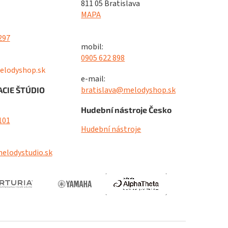
811 05 Bratislava
MAPA
297
mobil:
0905 622 898
elodyshop.sk
e-mail:
bratislava@melodyshop.sk
CIE ŠTÚDIO
Hudební nástroje Česko
101
Hudební nástroje
elodystudio.sk