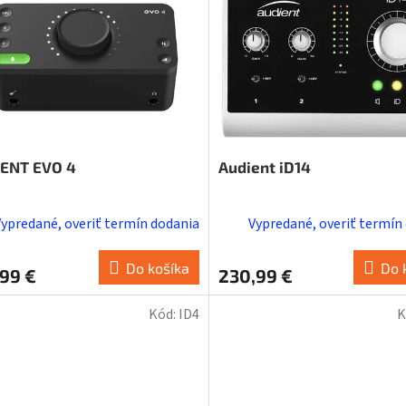
ENT EVO 4
Audient iD14
Vypredané, overiť termín dodania
Vypredané, overiť termín
Do košíka
Do 
99 €
230,99 €
Kód:
ID4
K