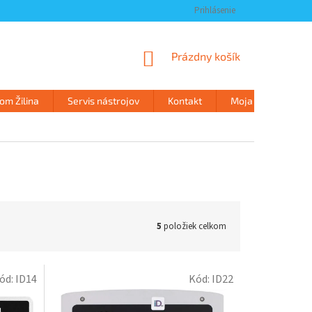
Prihlásenie
NÁKUPNÝ
Prázdny košík
KOŠÍK
m Žilina
Servis nástrojov
Kontakt
Moja objednávka
5
položiek celkom
ód:
ID14
Kód:
ID22