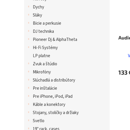
Dychy
Sláky
Bicie a perkusie
DJ technika
Audi
Pioneer Dj & AlphaTheta
Hi-Fi Systémy
LP platne
Zvuk a štúdio
133 
Mikrofóny
Slúchadlá a distribútory
Pre inštalácie
Pre iPhone, iPod, iPad
Káble a konektory
Stojany, stoličky a držiaky
Svetlo
19" rack, cases