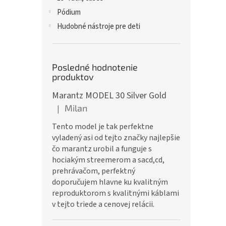
Pódium
Hudobné nástroje pre deti
Posledné hodnotenie
produktov
Marantz MODEL 30 Silver Gold
Milan
|
Hodnotenie produktu je 5 z 5 hviezdičiek.
Tento model je tak perfektne
vyladený asi od tejto značky najlepšie
čo marantz urobil a funguje s
hociakým streemerom a sacd,cd,
prehrávačom, perfektný
doporučujem hlavne ku kvalitným
reproduktorom s kvalitnými káblami
v tejto triede a cenovej relácii.