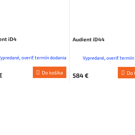
ent iD4
Audient iD44
Vypredané, overiť termín dodania
Vypredané, overiť termín
Do košíka
Do 
€
584 €
O
v
l
á
d
a
c
i