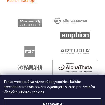
Hudební nástroje
Tento web používa rôzne súbory cookies. Ďalším
prechádzaním tohto webu vyjadrujete súhlas používaním
všetkých súborov cookies.
Vytvoril Shoptet
Nastavenie