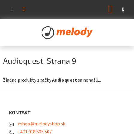
Prejsť
NÁKUP
na
KOŠÍK
obsah
Audioquest
, Strana 9
Žiadne produkty značky
Audioquest
sa nenašli...
Z
á
p
ä
KONTAKT
t
eshop@melodyshop.sk
i
e
+421 918 505 507