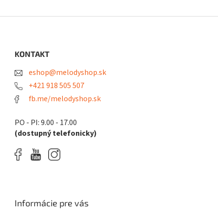
Z
á
p
ä
KONTAKT
t
eshop@melodyshop.sk
i
e
+421 918 505 507
fb.me/melodyshop.sk
PO - PI: 9.00 - 17.00
(dostupný telefonicky)
Informácie pre vás