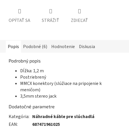
OPÝTAŤ SA
STRÁŽIŤ
ZDIEĽAŤ
Popis
Podobné (6)
Hodnotenie
Diskusia
Podrobný popis
Dĺžka: 1,2 m
Postriebrený
MMCX konektory (slúžiace na pripojenie k
meničom)
3,5mm stereo jack
Dodatočné parametre
Kategória
:
Náhradné káble pre slúchadlá
EAN
:
687471961025