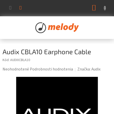
Prejsť
NÁKUP
na
KOŠÍK
obsah
Audix CBLA10 Earphone Cable
Kód:
AUDIXCBLA10
Priemerné
Neohodnotené
Podrobnosti hodnotenia
Značka:
Audix
hodnotenie
produktu
je
0,0
z
5
hviezdičiek.