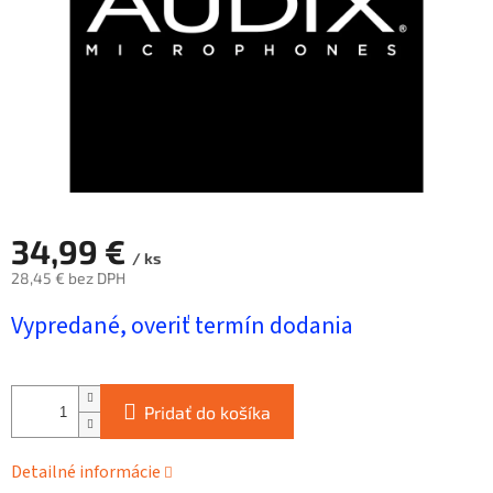
34,99 €
/ ks
28,45 € bez DPH
Jednotková
Vypredané, overiť termín dodania
cena:
Pridať do košíka
Detailné informácie