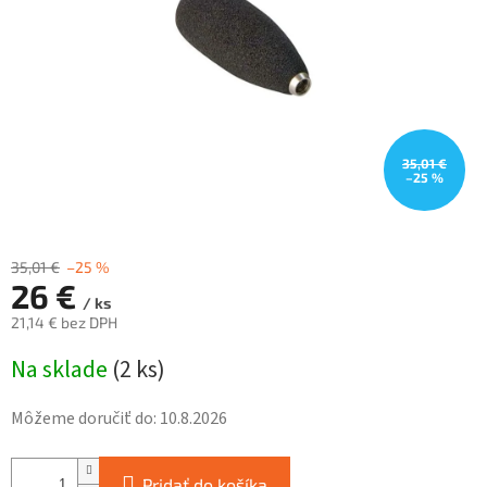
35,01 €
–25 %
35,01 €
–25 %
26 €
/ ks
21,14 € bez DPH
Jednotková
Na sklade
(
2 ks
)
cena:
Môžeme doručiť do:
10.8.2026
Pridať do košíka