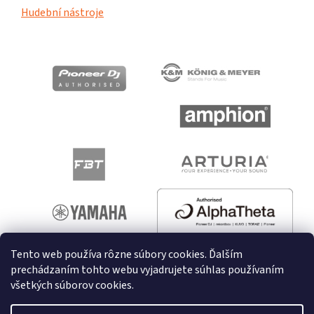
Hudební nástroje
Tento web používa rôzne súbory cookies. Ďalším
prechádzaním tohto webu vyjadrujete súhlas používaním
všetkých súborov cookies.
Vytvoril Shoptet