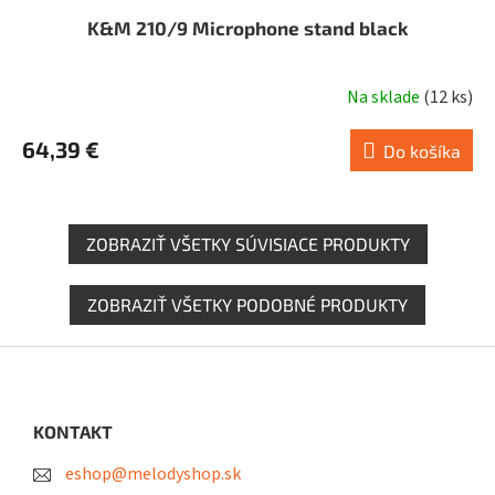
K&M 210/9 Microphone stand black
Na sklade
(
12 ks
)
64,39 €
Do košíka
ZOBRAZIŤ VŠETKY SÚVISIACE PRODUKTY
ZOBRAZIŤ VŠETKY PODOBNÉ PRODUKTY
Z
á
p
ä
KONTAKT
t
eshop@melodyshop.sk
i