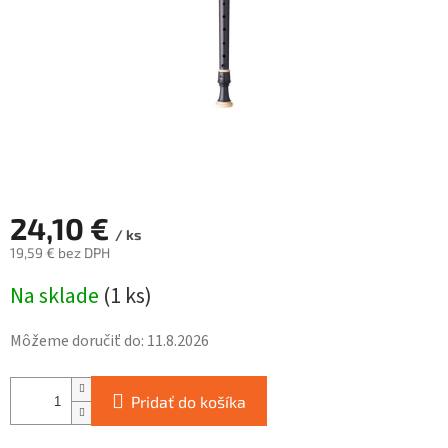
24,10 €
/ ks
19,59 € bez DPH
Jednotková
Na sklade
(
1 ks
)
cena:
Môžeme doručiť do:
11.8.2026
Pridať do košíka