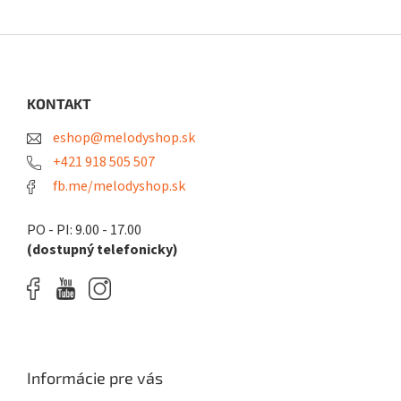
Z
á
p
ä
KONTAKT
t
eshop@melodyshop.sk
i
e
+421 918 505 507
fb.me/melodyshop.sk
PO - PI: 9.00 - 17.00
(dostupný telefonicky)
Informácie pre vás