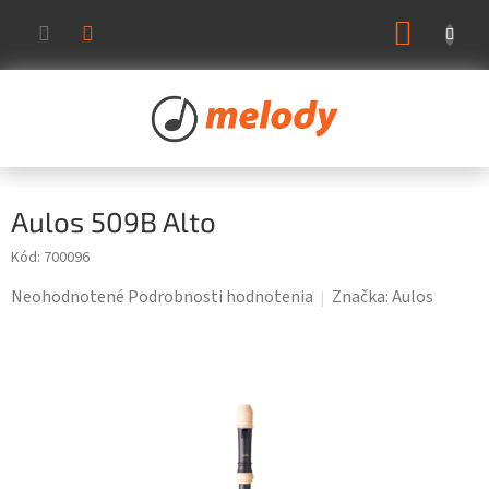
Prejsť
NÁKUP
na
KOŠÍK
obsah
Aulos 509B Alto
Kód:
700096
Priemerné
Neohodnotené
Podrobnosti hodnotenia
Značka:
Aulos
hodnotenie
produktu
je
0,0
z
5
hviezdičiek.